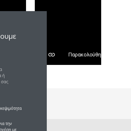
σουμε
να
α ή
 σας
α
σκεψιμότητα
ια την
σχέση με