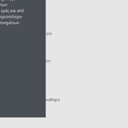
 των
εμάς και από
 περισσότερο
οποιημένων
να σχεδιάσουμε τη λύση
 με βάση τις ανάγκες σας για
ρασίας, εξαερισμό και
γχου
ανταποκρίνονται στον
πως το
έξυπνο μάτι
,
 αέρα
μός αέρα
δημιουργούν καθαρό