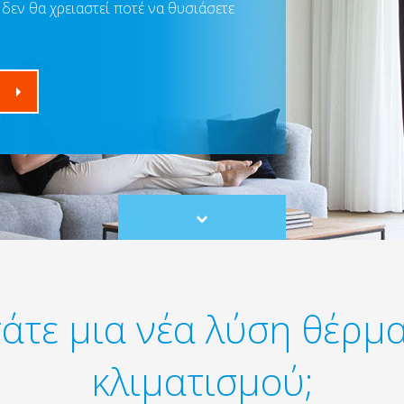
δεν θα χρειαστεί ποτέ να θυσιάσετε
Scroll
to
content
άτε μια νέα λύση θέρμ
κλιματισμού;