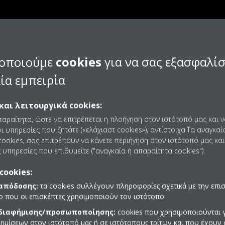
οποιούμε
cookies
για να σας εξασφαλί
ία εμπειρία
και λειτουργικά cookies:
παραίτητα, ώστε να επιτρέπεται η πλοήγηση στον ιστότοπό μας και 
ι υπηρεσίες που ζητάτε («ελάχιαστ cookies»), αντίστοιχα.Τα αναγκαί
ookies, σας επιτρέπουν να κάνετε περιήγηση στον ιστότοπό μας και
 υπηρεσίες που επιθυμείτε ("αναγκαία ή απαραίτητα cookies").
cookies:
Άνεση
Εξοικονόμηση ενέργειας
Αξιοπιστί
 απόδοσης:
τα cookies συλλέγουν πληροφορίες σχετικά με την επι
πο που οι επισκέπτες χρησιμοποιούν τον ιστότοπο
 διαφήμισης/προσωποποίησης:
cookies που χρησιμοποιούνται γ
ημίσεων στον ιστότοπό μας ή σε ιστότοπους τρίτων και που έχουν 