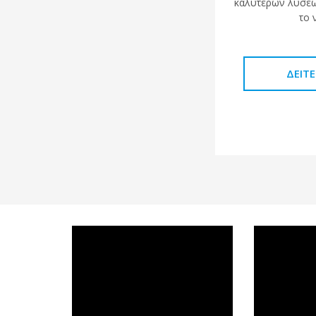
καλύτερων λύσεω
το 
ΔΕΊΤ