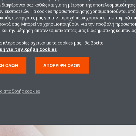
ενδιαφέροντά σας καθώς και για τη μέτρηση της αποτελεσματικότητας
Άνεση
ών εκστρατειών Τα cookies προσωποποίησης χρησιμοποιούνται από 
ρικούς συνεργάτες μας για την παροχή περιεχομένου, που ταιριάζει
ροντά σας. Μπορεί να χρησιμοποιηθούν για την προβολή προσωπ
Συνεργαζόμαστε μαζί σας για 
και την μέτρηση αποτελεσματικότητας μιας διαφημιστικής καμπάνιας
κλιματισμού που σας ταιριάζει,
θέρμανση, ψύξη, έλεγχο της υγ
 πληροφορίες σχετικά με τα cookies μας, θα βρείτε
κή για την Χρήση Cookies
.
καθαρισμό του αέρα.
Έξυπνα συστήματα ελέ
ΧΉ ΌΛΩΝ
ΑΠΌΡΡΙΨΗ ΌΛΩΝ
τρόπο ζωής σας
Καινοτόμες τεχνολογίες, ό
ις αποδοχής cookies
εξασφαλίζουν βέλτιστη ροή
Εξαερισμός και καθαρισ
εσωτερικό αέρα