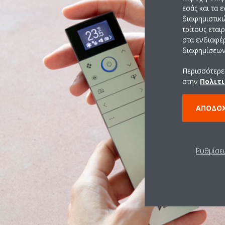
εσάς και τα 
διαφημιστικ
τρίτους εται
στα ενδιαφέ
διαφημίσεων 
Περισσότερες
στην
Πολιτι
ΑΠΟΔΟ
Ρυθμίσε