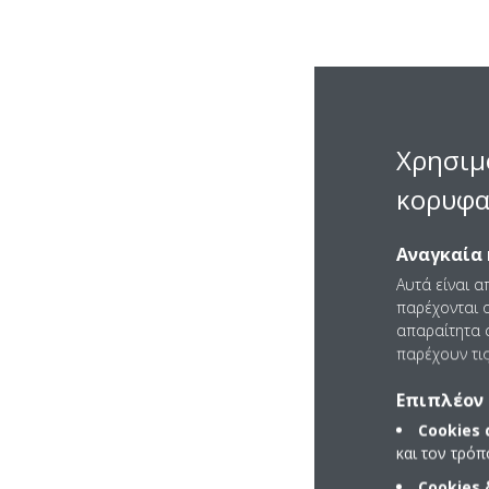
Χρησιμ
κορυφα
Αναγκαία 
Αυτά είναι α
παρέχονται ο
απαραίτητα c
παρέχουν τις
Επιπλέον 
Cookies
και τον τρό
Cookies