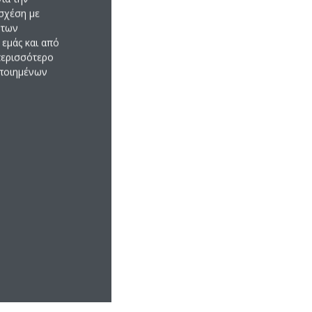
σχέση με
ART
 των
εμάς και από
 περισσότερο
οποιημένων