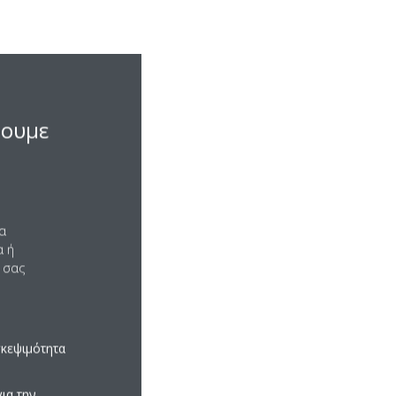
σουμε
να
α ή
 σας
σκεψιμότητα
ια την