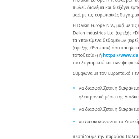
πωλεί, διανέμει και διεξάγει ε
μαζί με τις. ευρωπαϊκές θυγατρικ
Η Daikin Europe N.V., μαζί με τι
Daikin Industries Ltd. (εφεξής
τα Υποκείμενα δεδομένων (εφεξ
(εφεξής «Έντυπα») όσο και ηλεκ
τοποθεσία») ή
https://www.dai
του λογισμικού και των ψηφιακ
Σύμφωνα με τον Ευρωπαϊκό Γενι
να διασφαλίζεται η διαφάν
ηλεκτρονικά μέσω της Διαδικ
να διασφαλίζεται η διαφάνε
να διευκολύνονται τα Υποκε
θεσπίζουμε την παρούσα Πολιτ