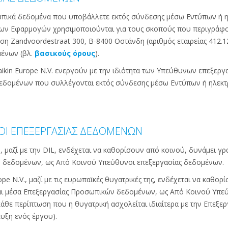
πικά δεδομένα που υποβάλλετε εκτός σύνδεσης μέσω Εντύπων ή η
 των Εφαρμογών χρησιμοποιούνται για τους σκοπούς που περιγράφο
η Zandvoordestraat 300, B-8400 Οστάνδη (αριθμός εταιρείας 412.120
ένων (βλ.
βασικούς όρους
).
Daikin Europe N.V. ενεργούν με την ιδιότητα των Υπεύθυνων επεξε
δομένων που συλλέγονται εκτός σύνδεσης μέσω Εντύπων ή ηλεκτρ
ΟΙ ΕΠΕΞΕΡΓΑΣΙΑΣ ΔΕΔΟΜΕΝΩΝ
., μαζί με την DIL, ενδέχεται να καθορίσουν από κοινού, δυνάμει γ
 δεδομένων, ως Από Κοινού Υπεύθυνοι επεξεργασίας δεδομένων.
ope N.V., μαζί με τις ευρωπαϊκές θυγατρικές της, ενδέχεται να καθο
αι μέσα Επεξεργασίας Προσωπικών δεδομένων, ως Από Κοινού Υπε
ε κάθε περίπτωση που η θυγατρική ασχολείται ιδιαίτερα με την Επ
τυξη ενός έργου).