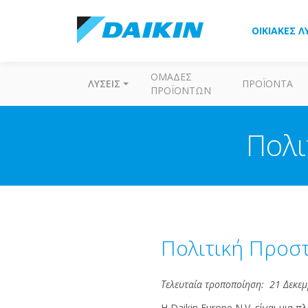
ΟΙΚΙΑΚΈΣ Λ
ΟΜΆΔΕΣ
ΛΎΣΕΙΣ
ΠΡΟΪΌΝΤΑ
ΠΡΟΪΌΝΤΩΝ
Πολι
Πολιτική Προσ
Τελευταία τροποποίηση: 21 Δεκε
Η Daikin Europe N.V. είναι μια π