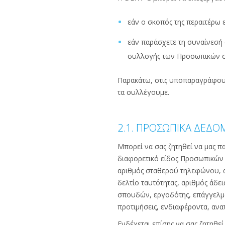
εάν ο σκοπός της περαιτέρω
εάν παράσχετε τη συναίνεσή 
συλλογής των Προσωπικών σ
Παρακάτω, στις υποπαραγράφους
τα συλλέγουμε.
2.1. ΠΡΟΣΩΠΙΚΑ ΔΕΔΟ
Μπορεί να σας ζητηθεί να μας π
διαφορετικό είδος Προσωπικών δ
αριθμός σταθερού τηλεφώνου, α
δελτίο ταυτότητας, αριθμός άδε
σπουδών, εργοδότης, επάγγελμα
προτιμήσεις, ενδιαφέροντα, αν
Ενδέχεται επίσης να σας ζητηθε