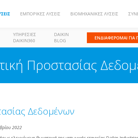
ΎΣΕΙΣ
ΕΜΠΟΡΙΚΈΣ ΛΎΣΕΙΣ
ΒΙΟΜΗΧΑΝΙΚΈΣ ΛΎΣΕΙΣ
ΣΥΝ
ΥΠΗΡΕΣΊΕΣ
DAIKIN
ΕΝΔΙΑΦΕΡΟΜΑΙ ΓΙΑ
DAIKIN360
BLOG
τική Προστασίας Δεδο
τασίας Δεδομένων
μβρίου 2022
λήρως ελεγχόμενη θυγατρική της ιαπωνικής εταιρείας Daikin Industrie