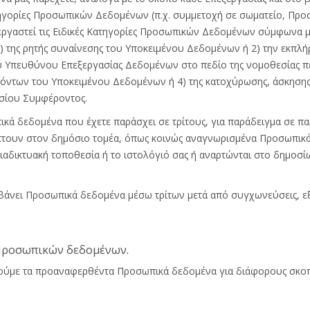
ατηγορίες Προσωπικών Δεδομένων (π.χ. συμμετοχή σε σωματείο, Π
εργαστεί τις Ειδικές Κατηγορίες Προσωπικών Δεδομένων σύμφωνα μ
) της ρητής συναίνεσης του Υποκειμένου Δεδομένων ή 2) την εκπ
υ Υπευθύνου Επεξεργασίας Δεδομένων στο πεδίο της νομοθεσίας πε
όντων του Υποκειμένου Δεδομένων ή 4) της κατοχύρωσης, άσκησης
οσίου Συμφέροντος.
κά δεδομένα που έχετε παράσχει σε τρίτους, για παράδειγμα σε π
τουν στον δημόσιο τομέα, όπως κοινώς αναγνωρισμένα Προσωπικ
διαδικτυακή τοποθεσία ή το ιστολόγιό σας ή αναρτώνται στο δημοσ
βάνει Προσωπικά δεδομένα μέσω τρίτων μετά από συγχωνεύσεις, ε
 Προσωπικών δεδομένων.
ύμε τα προαναφερθέντα Προσωπικά δεδομένα για διάφορους σκοπού