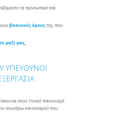
γαζόμαστε τα προσωπικά σας
ριους
βασικούς όρους
της, που
ε μαζί μας
.
Υ ΥΠΕΥΘΥΝΟΙ
ΞΕΡΓΑΣΙΑ
πόκεινται στον Γενικό Κανονισμό
 του ανωτέρω κανονισμού που