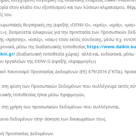
μπορία στον κλάδο του εξοπλισμού και των λύσεων κλιματισμού, θέρ
ές του.
ς ευρωπαϊκές θυγατρικές
της (εφεξής «DENV-G», «εμείς», «εμάς», «μας» κ
 «DIL»), δεσμεύεται ειλικρινώς για την προστασία των Προσωπικών 
ής «Χρήστης», «εσείς», «σας») τόσο εκτός σύνδεσης, μέσω π.χ. εν
τρονικά, μέσω της διαδικτυακής τοποθεσίας
https://www.daikin.eu
kin.gr/
(διαδικτυακή τοποθεσία χώρας) αλλά και, ενδεικτικά, μέσω
ών εργαλείων της DENV-G (εφεξής «Εφαρμογές»)
κό Κανονισμό Προστασίας Δεδομένων (ΕΕ) 679/2016 (ΓΚΠΔ), προκε
εια στη φύση των Προσωπικών δεδομένων που συλλέγουμε εκτός σ
τυακής τοποθεσίας ή/και μέσω Εφαρμογών,
ια στη χρήση των προσωπικών δεδομένων που συλλέγονται,
ίμενα δεδομένων στην άσκηση των δικαιωμάτων τους.
ική Προστασίας Δεδομένων.