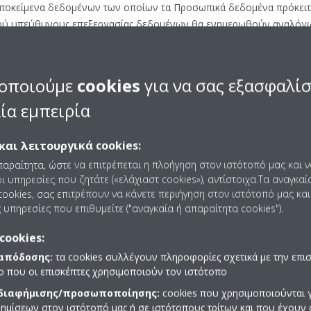
Υποκείμενα δεδομένων των οποίων τα Προσωπικά δεδομένα πρόκει
νού υπεύθυνους επεξεργασίας δεδομένων θα ενημερωθούν αναλόγω
ΕΞΕΡΓΑΣΙΑ ΔΕΔΟΜΕΝΩΝ
οποιούμε
cookies
για να σας εξασφαλί
ίσης να ενεργεί ως Εκτελών την επεξεργασία δεδομένων εξ ονόματ
ία εμπειρία
ία, εκτός σύνδεσης ή ηλεκτρονικά, Προσωπικών δεδομένων που ελέγ
και λειτουργικά cookies:
aikin Europe N.V. μπορούν να ενεργούν με την ιδιότητα των Εκτελο
παραίτητα, ώστε να επιτρέπεται η πλοήγηση στον ιστότοπό μας και 
ωνα με τις οδηγίες της Daikin Europe N.V., εάν έχουν συναφθεί σ
ι υπηρεσίες που ζητάτε («ελάχιαστ cookies»), αντίστοιχα.Τα αναγκαί
ookies, σας επιτρέπουν να κάνετε περιήγηση στον ιστότοπό μας και
 υπηρεσίες που επιθυμείτε ("αναγκαία ή απαραίτητα cookies").
cookies:
ΚΑ ΔΕΔΟΜΕΝΑ ΣΥΛΛΕΓΟΥΜΕ ΚΑΙ ΓΙΑ 
 απόδοσης:
τα cookies συλλέγουν πληροφορίες σχετικά με την επι
πο που οι επισκέπτες χρησιμοποιούν τον ιστότοπο
ο, η DENV-G συλλέγει, επεξεργάζεται, καταγράφει, αποθηκεύει και
 παρέχονται εκτός σύνδεσης μέσω εντύπων ή ηλεκτρονικά μέσω τη
 διαφήμισης/προσωποποίησης:
cookies που χρησιμοποιούνται γ
ημίσεων στον ιστότοπό μας ή σε ιστότοπους τρίτων και που έχουν 
ξύ άλλων: η επίσκεψη στη Διαδικτυακή τοποθεσία, η χρήση εφαρμ