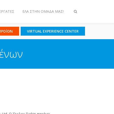
ΕΡΓΆΤΕΣ
ΈΛΑ ΣΤΗΝ ΟΜΆΔΑ ΜΑΣ!
Εναλλαγή
στην
αναζήτηση
 ΠΡΟΪΟΝ
VIRTUAL EXPERIENCE CENTER
μένων
s Ltd. Ο Όμιλος Daikin παράγει,