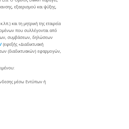
μανσης, εξαερισμού και ψύξης,
.λπ.) και τη μητρική της εταιρεία
δεδομένων που συλλέγονται από
τύπων, συμβάσεων, δηλώσεων
/
(εφεξής «Διαδικτυακή
 των (διαδικτυακών) εφαρμογών,
ιμένου:
ύνδεσης μέσω Εντύπων ή