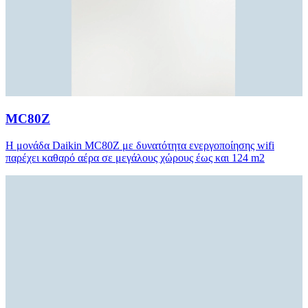
MC80Z
Η μονάδα Daikin MC80Z με δυνατότητα ενεργοποίησης wifi
παρέχει καθαρό αέρα σε μεγάλους χώρους έως και 124 m2