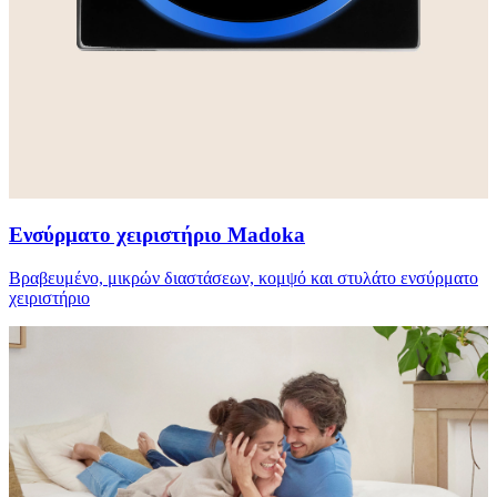
Ενσύρματο χειριστήριο Madoka
Βραβευμένο, μικρών διαστάσεων, κομψό και στυλάτο ενσύρματο
χειριστήριο