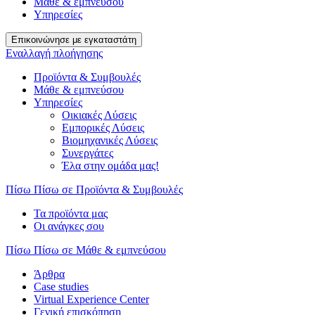
Μάθε & εμπνεύσου
Υπηρεσίες
Επικοινώνησε με εγκαταστάτη
Εναλλαγή πλοήγησης
Προϊόντα & Συμβουλές
Μάθε & εμπνεύσου
Υπηρεσίες
Οικιακές Λύσεις
Εμπορικές Λύσεις
Βιομηχανικές Λύσεις
Συνεργάτες
Έλα στην ομάδα μας!
Πίσω
Πίσω σε Προϊόντα & Συμβουλές
Τα προϊόντα μας
Οι ανάγκες σου
Πίσω
Πίσω σε Μάθε & εμπνεύσου
Άρθρα
Case studies
Virtual Experience Center
Γενική επισκόπηση