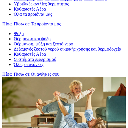
Υβριδικές αντλίες θερμότητας
Καθαριστές Αέρα
Όλα τα προϊόντα μας
Πίσω
Πίσω σε Τα προϊόντα μας
Ψύξη
Θέρμανση και ψύξη
Θέρμανση, ψύξη και ζεστό νερό
Δεξαμενές ζεστού νερού οικιακής χρήσης και θερμοδοχεία
Καθαριστές Αέρα
Συστήματα εξαερισμού
Όλες οι ανάγκες
Πίσω
Πίσω σε Οι ανάγκες σου