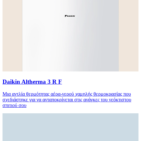
Daikin Altherma 3 R F
Μια αντλία θερμότητας αέρα-νερού χαμηλής θερμοκρασίας που
σχεδιάστηκε για να ανταποκρίνεται στις ανάγκες του νεόκτιστου
σπιτιού σου