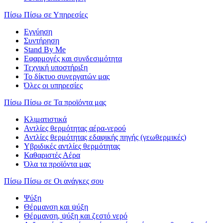
Πίσω
Πίσω σε Υπηρεσίες
Εγγύηση
Συντήρηση
Stand By Me
Εφαρμογές και συνδεσιμότητα
Τεχνική υποστήριξη
Το δίκτυο συνεργατών μας
Όλες οι υπηρεσίες
Πίσω
Πίσω σε Τα προϊόντα μας
Κλιματιστικά
Αντλίες θερμότητας αέρα-νερού
Αντλίες θερμότητας εδαφικής πηγής (γεωθερμικές)
Υβριδικές αντλίες θερμότητας
Καθαριστές Αέρα
Όλα τα προϊόντα μας
Πίσω
Πίσω σε Οι ανάγκες σου
Ψύξη
Θέρμανση και ψύξη
Θέρμανση, ψύξη και ζεστό νερό