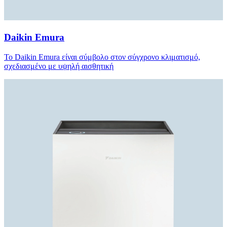
Daikin Emura
Το Daikin Emura είναι σύμβολο στον σύγχρονο κλιματισμό,
σχεδιασμένο με υψηλή αισθητική