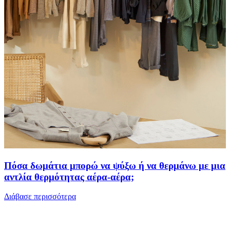
Πόσα δωμάτια μπορώ να ψύξω ή να θερμάνω με μια
αντλία θερμότητας αέρα-αέρα;
Διάβασε περισσότερα