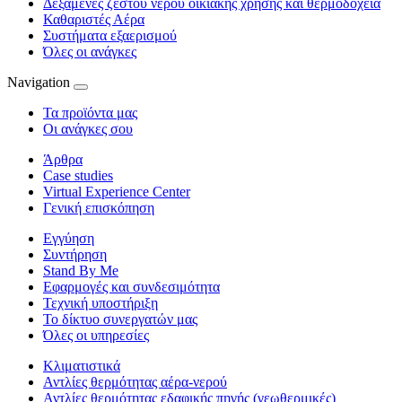
Δεξαμενές ζεστού νερού οικιακής χρήσης και θερμοδοχεία
Καθαριστές Αέρα
Συστήματα εξαερισμού
Όλες οι ανάγκες
Navigation
Τα προϊόντα μας
Οι ανάγκες σου
Άρθρα
Case studies
Virtual Experience Center
Γενική επισκόπηση
Εγγύηση
Συντήρηση
Stand By Me
Εφαρμογές και συνδεσιμότητα
Τεχνική υποστήριξη
Το δίκτυο συνεργατών μας
Όλες οι υπηρεσίες
Κλιματιστικά
Αντλίες θερμότητας αέρα-νερού
Αντλίες θερμότητας εδαφικής πηγής (γεωθερμικές)