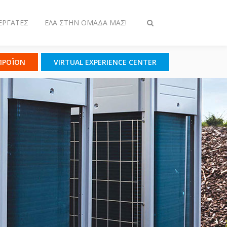
ΕΡΓΆΤΕΣ
ΈΛΑ ΣΤΗΝ ΟΜΆΔΑ ΜΑΣ!
Εναλλαγή
στην
αναζήτηση
 ΠΡΟΪΟΝ
VIRTUAL EXPERIENCE CENTER