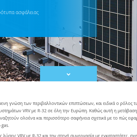
πρότυπα ασφάλειας
Scroll
to
content
μενη γνώση των περιβαλλοντικών επιπτώσεων, και ειδικά ο ρόλος τ
υστημάτων VRV με R-32 σε όλη την Ευρώπη. Καθώς αυτή η μετάβαση 
 αναζητούν ολοένα και περισσότερο σαφήνεια σχετικά με το πώς εφ
-gas.
ς λύσεις VRV με R-32 και την στενή συνεργασία με εγκαταστάτες, σχε