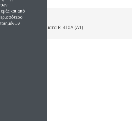
 των
εμάς και από
 περισσότερο
οποιημένων
ροτύπων στα συστήματα R-410A (A1)