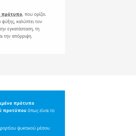
ό πρότυπο
, που ορίζει
α ψύξης, καλύπτει τον
την εγκατάσταση, τη
αι την απόρριψη.
ριμένο πρότυπο
ού προτύπου
όπως είναι το
 φορτίου ψυκτικού μέσου