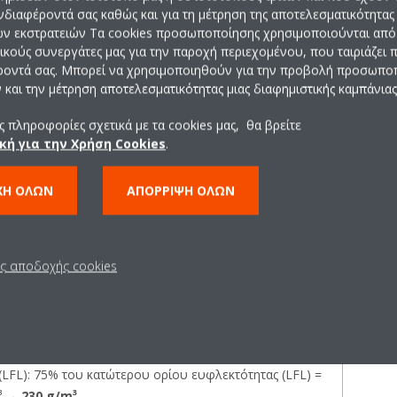
ενδιαφέροντά σας καθώς και για τη μέτρηση της αποτελεσματικότητας
ών εκστρατειών Τα cookies προσωποποίησης χρησιμοποιούνται από 
ρικούς συνεργάτες μας για την παροχή περιεχομένου, που ταιριάζει
ροντά σας. Μπορεί να χρησιμοποιηθούν για την προβολή προσωπ
τα συστήματα R-32 A2L
Εφαρμογή των σχετικών π
και την μέτρηση αποτελεσματικότητας μιας διαφημιστικής καμπάνιας
 πληροφορίες σχετικά με τα cookies μας, θα βρείτε
κή για την Χρήση Cookies
.
τηρή απαίτηση (ευφλεκτότητα ή τοξικότητα) (Απόσπασμα 4).
ΧΉ ΌΛΩΝ
ΑΠΌΡΡΙΨΗ ΌΛΩΝ
τρεπόμενων ορίων συγκέντρωσης
ις αποδοχής cookies
Μέγ. επιτρεπόμενη συγκέντρωση
(LFL): 75% του κατώτερου ορίου ευφλεκτότητας (LFL) =
m³ →
230 g/m³