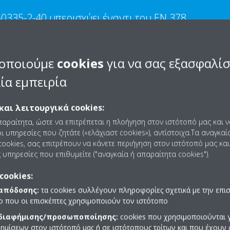
0335-2-40 υπερισχύει έναντι του EN 378.
οποιούμε
cookies
για να σας εξασφαλί
ία εμπειρία
 «Τα πρότυπα οικογενειών προϊόντων που αφορούν την ασφάλεια των 
και λειτουργικά cookies:
ν προτύπων που καλύπτουν το ίδιο αντικείμενο.»
παραίτητα, ώστε να επιτρέπεται η πλοήγηση στον ιστότοπό μας και 
35-2-40
: «Αυτό το τμήμα του IEC 60335 πραγματεύεται την ασφάλεια τ
ι υπηρεσίες που ζητάτε («ελάχιαστ cookies»), αντίστοιχα.Τα αναγκαί
ερού καθαριότητας και των συστημάτων κλιματισμού, που ενσωματώνουν
ookies, σας επιτρέπουν να κάνετε περιήγηση στον ιστότοπό μας και
αντήρες (με ή χωρίς συμπιεστές με μοτέρ), θερμοηλεκτρκές αντλίες θερμ
 υπηρεσίες που επιθυμείτε ("αναγκαία ή απαραίτητα cookies").
 είναι μεγαλύτερη από 300 V για μονοφασικές συσκευές και 600 V για π
cookies:
 «Άρθρο 6 Ποιότητα του ψυκτικού μέσου: Όπου τα πρότυπα προϊόντων υ
 απόδοσης:
τα cookies συλλέγουν πληροφορίες σχετικά με την επι
τυπα προϊόντων αφορούν τα όρια ποσοτήτων ψυκτικών μέσων, αυτές οι
πο που οι επισκέπτες χρησιμοποιούν τον ιστότοπο
»
 διαφήμισης/προσωποποίησης:
cookies που χρησιμοποιούνται γ
ημίσεων στον ιστότοπό μας ή σε ιστότοπους τρίτων και που έχουν 