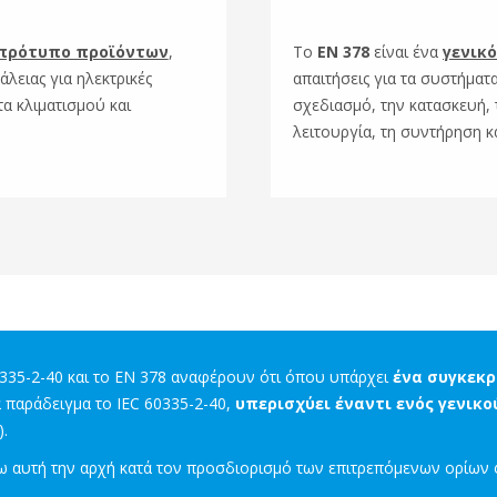
πρότυπο προϊόντων
,
Το
EN 378
είναι ένα
γενικ
άλειας για ηλεκτρικές
απαιτήσεις για τα συστήματ
α κλιματισμού και
σχεδιασμό, την κατασκευή, 
λειτουργία, τη συντήρηση κ
0335-2-40 και το EN 378 αναφέρουν ότι όπου υπάρχει
ένα συγκεκ
α παράδειγμα το IEC 60335-2-40,​
υπερισχύει έναντι ενός γενικ
​
ρω αυτή την αρχή κατά τον προσδιορισμό των επιτρεπόμενων ορίων