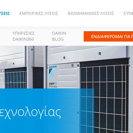
ΎΣΕΙΣ
ΕΜΠΟΡΙΚΈΣ ΛΎΣΕΙΣ
ΒΙΟΜΗΧΑΝΙΚΈΣ ΛΎΣΕΙΣ
ΣΥΝ
ΥΠΗΡΕΣΊΕΣ
DAIKIN
ΕΝΔΙΑΦΕΡΟΜΑΙ ΓΙΑ
DAIKIN360
BLOG
τεχνολογίας