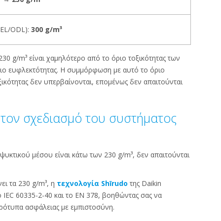
TEL/ODL):
300 g/m³
30 g/m³ είναι χαμηλότερο από το όριο τοξικότητας των
ριο ευφλεκτότητας. Η συμμόρφωση με αυτό το όριο
οξικότητας δεν υπερβαίνονται, επομένως δεν απαιτούνται
α τον σχεδιασμό του συστήματος
υκτικού μέσου είναι κάτω των 230 g/m³, δεν απαιτούνται
ει τα 230 g/m³, η
τεχνολογία Shīrudo
της Daikin
 IEC 60335-2-40 και το EN 378, βοηθώντας σας να
ρότυπα ασφάλειας με εμπιστοσύνη.