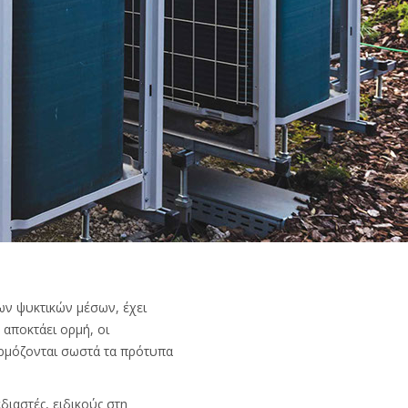
ων ψυκτικών μέσων, έχει
αποκτάει ορμή, οι
αρμόζονται σωστά τα πρότυπα
διαστές, ειδικούς στη