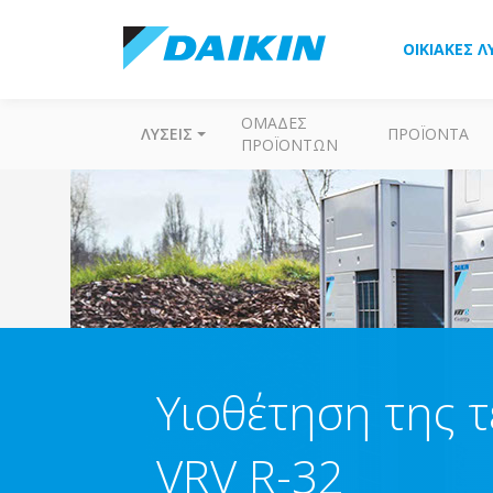
ΟΙΚΙΑΚΈΣ Λ
ΟΜΆΔΕΣ
ΛΎΣΕΙΣ
ΠΡΟΪΌΝΤΑ
ΠΡΟΪΌΝΤΩΝ
Υιοθέτηση της 
VRV R-32