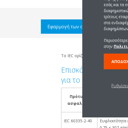
εσάς και τα 
διαφημιστικ
τρίτους εται
στα ενδιαφέ
Εφαρμογή των σχετικών προτύπων σ
διαφημίσεων 
Περισσότερες
στην
Πολιτι
Το IEC ορίζει ότι ισχύει η πιο αυσ
ΑΠΟΔΟ
Επισκόπηση των επι
για το R-32
Ρυθμίσε
Πρότυπο
ασφαλείας
IEC 60335-2-40
Ευφλεκτότητα 
0.75 × 307 g/