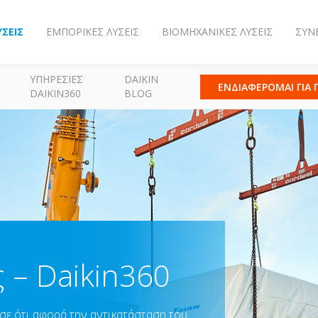
ΎΣΕΙΣ
ΕΜΠΟΡΙΚΈΣ ΛΎΣΕΙΣ
ΒΙΟΜΗΧΑΝΙΚΈΣ ΛΎΣΕΙΣ
ΣΥΝ
ΥΠΗΡΕΣΊΕΣ
DAIKIN
ΕΝΔΙΑΦΕΡΟΜΑΙ ΓΙΑ
DAIKIN360
BLOG
 – Daikin360
n σε ότι αφορά την αντικατάσταση του