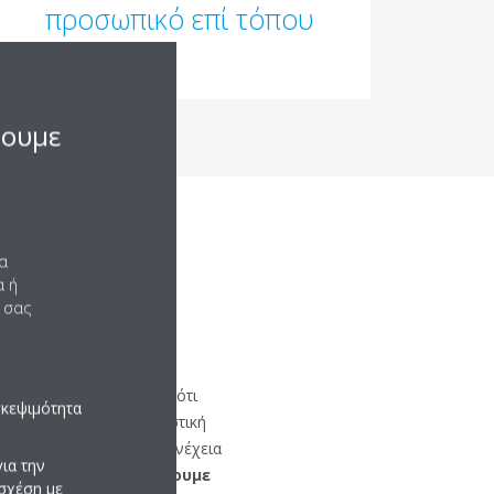
προσωπικό επί τόπου
σουμε
να
α ή
 σας
 ειδικές σας ανάγκες σε ότι
σκεψιμότητα
γματοποιούμε μια σχολαστική
νων συστημάτων. Στη συνέχεια
ια την
του πραγματοποιήσουμε
σχέση με