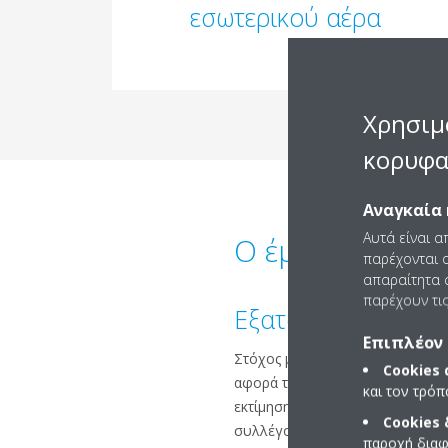
εσωτερικού αέρα
Χρησιμ
κορυφα
Αναγκαία 
Αυτά είναι α
Ο έμπιστός σα
παρέχονται ο
απαραίτητα c
παρέχουν τις
Εξατομικευμένη πρ
Επιπλέον 
Στόχος μας είναι να
εξοικονομή
Cookies
αφορά την ψύξη, τη θέρμανση αλ
και τον τρό
εκτίμηση για την αξιολόγηση τ
Cookies
συλλέγουμε τα δεδομένα και πρ
παροχή διαφ