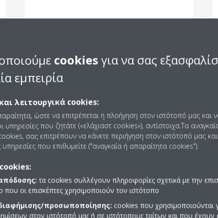
οποιούμε
cookies
για να σας εξασφαλί
ία εμπειρία
και λειτουργικά cookies:
παραίτητα, ώστε να επιτρέπεται η πλοήγηση στον ιστότοπό μας και 
ς σύμβουλος
ι υπηρεσίες που ζητάτε («ελάχιαστ cookies»), αντίστοιχα.Τα αναγκαί
ookies, σας επιτρέπουν να κάνετε περιήγηση στον ιστότοπό μας και
 υπηρεσίες που επιθυμείτε ("αναγκαία ή απαραίτητα cookies").
οσέγγιση
cookies:
σουμε τα χρήματα των πελατών μας.
Ξεκινάμε κατανοώντας τις
 απόδοσης:
τα cookies συλλέγουν πληροφορίες σχετικά με την επι
λά και την βιωσιμότητα ή τη διαχείριση κινδύνων. Παράλληλα πρα
πο που οι επισκέπτες χρησιμοποιούν τον ιστότοπο
ης κατάστασης του υφιστάμενου εξοπλισμού σας και των τοποθετημέ
 διαφήμισης/προσωποποίησης:
cookies που χρησιμοποιούνται γ
οτείνουμε μια λύση που να ανταποκρίνεται στους στόχους σας.
Αφό
ημίσεων στον ιστότοπό μας ή σε ιστότοπους τρίτων και που έχουν 