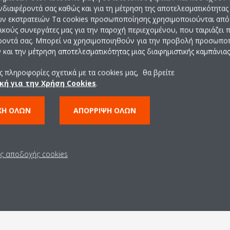
ζουμε με την υποστήριξη της επακόλουθης φροντίδας
. Η ομ
ενδιαφέροντά σας καθώς και για τη μέτρηση της αποτελεσματικότητας
ης προστασίας Daikin360
ώστε να συνεχίζεται η λειτουργία του 
ών εκστρατειών Τα cookies προσωποποίησης χρησιμοποιούνται από 
ρικούς συνεργάτες μας για την παροχή περιεχομένου, που ταιριάζει
ροντά σας. Μπορεί να χρησιμοποιηθούν για την προβολή προσωπ
ρβις από μια πηγή
και την μέτρηση αποτελεσματικότητας μιας διαφημιστικής καμπάνιας
 πληροφορίες σχετικά με τα cookies μας, θα βρείτε
δώ για την υποστήριξη σε ότι χρειάζεστε. Μπορούμε να
ερευνήσουμε
κή για την Χρήση Cookies
.
την εγκατάστασή σας και να την υλοποιήσουμε για εσάς. Οι
εκπαιδε
ες τις μάρκες εξοπλισμών HVAC και τα συστήματα ελέγχου.
ΧΉ ΌΛΩΝ
ΑΠΌΡΡΙΨΗ ΌΛΩΝ
ουμε
προσωρινές λύσεις ψύξης
για την διασφάλιση μιας ελάχιστη
ροχο.
ρούμε να διαχειριζόμαστε όλες τις λεπτομέρειες έργου από άκρο σε
ις αποδοχής cookies
που εμπεριέχονται στον
σχεδιασμό, τη διαχείριση
και την
εκτέ
ιτούν έναν σημαντικό βαθμό λεπτομερειών και συντονισμ