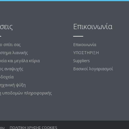
σεις
Επικοινωνία
το σπίτι σας
Επικοινωνία
στημα λιανικής
ΥΠΟΣΤΗΡΙΞΗ
εία και μεγάλα κτίρια
Suppliers
ος αναψυχής
Βασικοί λογαριασμοί
οδοχεία
ηχανική ψύξη
η υποδομών πληροφορικής
νου
ΠΟΛΙΤΙΚΗ ΧΡΗΣΗΣ COOKIES