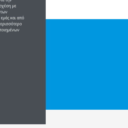
σχέση με
 των
εμάς και από
 περισσότερο
οποιημένων
ά
Ά ΧΑΡΑΚΤΗΡΙΣΤΙΚΆ