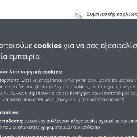
Συμπιεστής κοχλιω
σαρμόζουν συνεχώς την ταχύτητα
Οι συμπιεστές κοχλιωτού
ές απαιτήσεις. Οι λιγότερες
ρότορες με αρσενικούς κ
τα που καταναλώνουν ενέργεια
σχεδιασμένοι για υψηλές
οποιούμε
cookies
για να σας εξασφαλί
ιωμένη κατανάλωση ενέργειας
ία εμπειρία
ταθερές θερμοκρασίες.
και λειτουργικά cookies:
παραίτητα, ώστε να επιτρέπεται η πλοήγηση στον ιστότοπό μας και 
ι υπηρεσίες που ζητάτε («ελάχιαστ cookies»), αντίστοιχα.Τα αναγκαί
ookies, σας επιτρέπουν να κάνετε περιήγηση στον ιστότοπό μας και
 υπηρεσίες που επιθυμείτε ("αναγκαία ή απαραίτητα cookies").
cookies:
 απόδοσης:
τα cookies συλλέγουν πληροφορίες σχετικά με την επι
πο που οι επισκέπτες χρησιμοποιούν τον ιστότοπο
 διαφήμισης/προσωποποίησης:
cookies που χρησιμοποιούνται γ