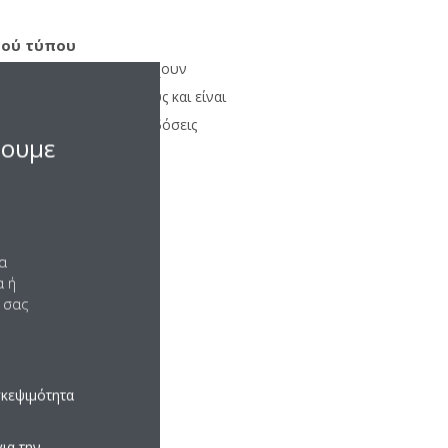
τού τύπου
 τύπου (single screw) έχουν
αι θηλυκούς μηχανισμούς και είναι
 χωρητικότητες και αποδόσεις
σουμε
να
α ή
 σας
σκεψιμότητα
ια την