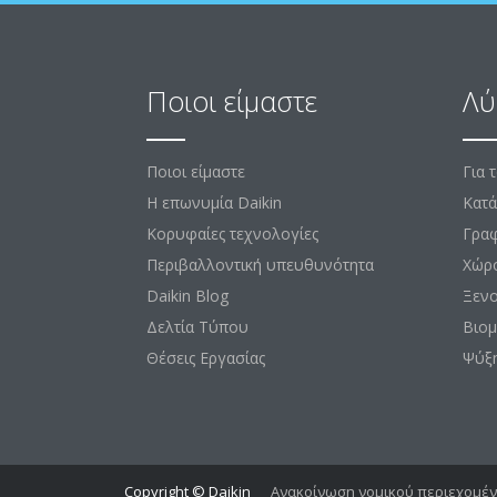
Ποιοι είμαστε
Λύ
Ποιοι είμαστε
Για 
Η επωνυμία Daikin
Κατά
Κορυφαίες τεχνολογίες
Γραφ
Περιβαλλοντική υπευθυνότητα
Χώρ
Daikin Blog
Ξεν
Δελτία Τύπου
Βιομ
Θέσεις Εργασίας
Ψύξ
Copyright © Daikin
Ανακοίνωση νομικού περιεχομέ