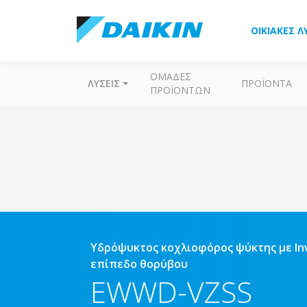
ΟΙΚΙΑΚΈΣ Λ
ΟΜΆΔΕΣ
ΛΎΣΕΙΣ
ΠΡΟΪΌΝΤΑ
ΠΡΟΪΌΝΤΩΝ
Υδρόψυκτος κοχλιοφόρος ψύκτης με In
επίπεδο θορύβου
EWWD-VZSS