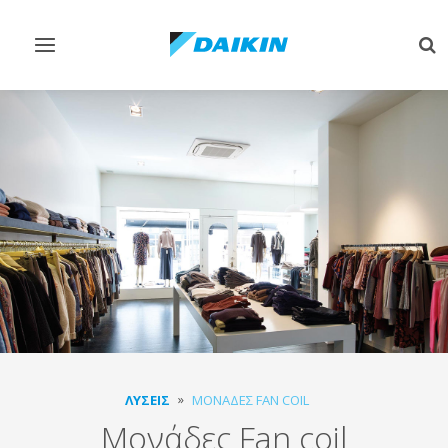
Εναλλαγή
Εν
στην
στ
πλοήγηση
αν
ΛΎΣΕΙΣ
ΜΟΝΆΔΕΣ FAN COIL
Μονάδες Fan coil