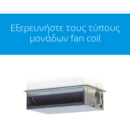
Εξερευνήστε τους τύπους
μονάδων fan coil