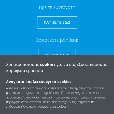
Βρείτε Συνεργάτη
ΠΑΤΉΣΤΕ ΕΔΏ
Χρειάζεστε βοήθεια;
ΕΠΙΚΟΙΝΩΝΊΑ
Χρησιμοποιούμε
cookies
για να σας εξασφαλίσουμε
κορυφαία εμπειρία
Αναγκαία και λειτουργικά cookies:
Ποιοι είμαστε
Αυτά είναι απαραίτητα, ώστε να επιτρέπεται η πλοήγηση στον ιστότοπό
μας και να παρέχονται οι υπηρεσίες που ζητάτε («ελάχιαστ cookies»),
αντίστοιχα.Τα αναγκαία ή απαραίτητα cookies, σας επιτρέπουν να κάνετε
περιήγηση στον ιστότοπό μας και σας παρέχουν τις υπηρεσίες που
Λύσεις
επιθυμείτε ("αναγκαία ή απαραίτητα cookies").