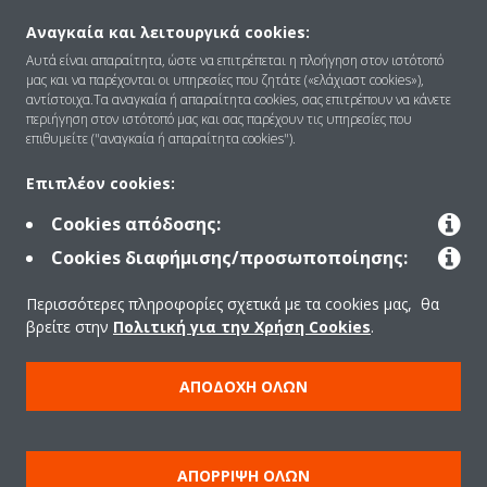
Αναγκαία και λειτουργικά cookies:
Ποιοι είμαστε
Αυτά είναι απαραίτητα, ώστε να επιτρέπεται η πλοήγηση στον ιστότοπό
μας και να παρέχονται οι υπηρεσίες που ζητάτε («ελάχιαστ cookies»),
αντίστοιχα.Τα αναγκαία ή απαραίτητα cookies, σας επιτρέπουν να κάνετε
περιήγηση στον ιστότοπό μας και σας παρέχουν τις υπηρεσίες που
Λύσεις
επιθυμείτε ("αναγκαία ή απαραίτητα cookies").
Επιπλέον cookies:
Επικοινωνία
Cookies απόδοσης:
Cookies διαφήμισης/προσωποποίησης:
Προϊόντα
Περισσότερες πληροφορίες σχετικά με τα cookies μας, θα
βρείτε στην
Πολιτική για την Χρήση Cookies
.
Copyright © Daikin
ΑΠΟΔΟΧΉ ΌΛΩΝ
Ανακοίνωση νομικού περιεχομένου
ΠΟΛΙΤΙΚΗ ΧΡΗΣΗΣ COOKIES
Πολιτική Προστασίας Δεδομένων
Εταιρική δεοντολογία
ΑΠΌΡΡΙΨΗ ΌΛΩΝ
Data Act