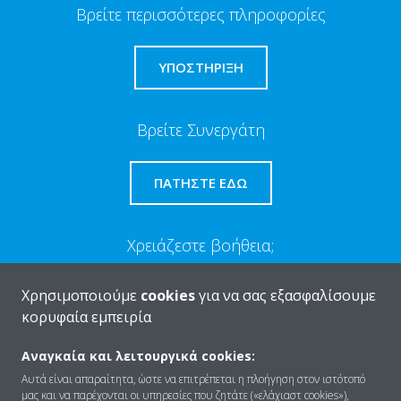
Βρείτε περισσότερες πληροφορίες
ΥΠΟΣΤΗΡΙΞΗ
Βρείτε Συνεργάτη
ΠΑΤΉΣΤΕ ΕΔΏ
Χρειάζεστε βοήθεια;
Χρησιμοποιούμε
cookies
για να σας εξασφαλίσουμε
ΕΠΙΚΟΙΝΩΝΊΑ
κορυφαία εμπειρία
Αναγκαία και λειτουργικά cookies:
Αυτά είναι απαραίτητα, ώστε να επιτρέπεται η πλοήγηση στον ιστότοπό
μας και να παρέχονται οι υπηρεσίες που ζητάτε («ελάχιαστ cookies»),