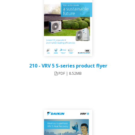
210 - VRV 5 S-series product flyer
PDF | 8.52MB