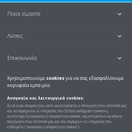
Ποιοι είμαστε
Λύσεις
Επικοινωνία
Χρησιμοποιούμε
cookies
για να σας εξασφαλίσουμε
Προϊόντα
κορυφαία εμπειρία
Αναγκαία και λειτουργικά cookies:
Copyright © Daikin
Αυτά είναι απαραίτητα, ώστε να επιτρέπεται η πλοήγηση στον ιστότοπό μας
και να παρέχονται οι υπηρεσίες που ζητάτε («ελάχιαστ cookies»),
Ανακοίνωση νομικού περιεχομένου
ΠΟΛΙΤΙΚΗ ΧΡΗΣΗΣ COOKIES
αντίστοιχα.Τα αναγκαία ή απαραίτητα cookies, σας επιτρέπουν να κάνετε
Πολιτική Προστασίας Δεδομένων
Εταιρική δεοντολογία
περιήγηση στον ιστότοπό μας και σας παρέχουν τις υπηρεσίες που
επιθυμείτε ("αναγκαία ή απαραίτητα cookies").
Data Act