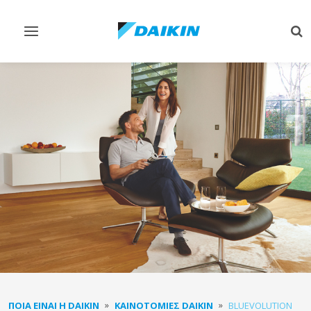
Εναλλαγή
Εν
στην
στ
πλοήγηση
αν
ΠΟΙΑ ΕΊΝΑΙ Η DAIKIN
ΚΑΙΝΟΤΟΜΊΕΣ DAIKIN
BLUEVOLUTION