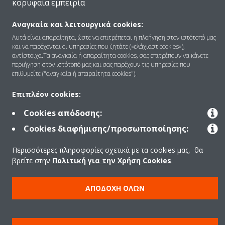
κορυφαία εμπειρία
Αναγκαία και λειτουργικά cookies:
Προϊόντα
Αυτά είναι απαραίτητα, ώστε να επιτρέπεται η πλοήγηση στον ιστότοπό μας
και να παρέχονται οι υπηρεσίες που ζητάτε («ελάχιαστ cookies»),
αντίστοιχα.Τα αναγκαία ή απαραίτητα cookies, σας επιτρέπουν να κάνετε
περιήγηση στον ιστότοπό μας και σας παρέχουν τις υπηρεσίες που
επιθυμείτε ("αναγκαία ή απαραίτητα cookies").
Copyright © Daikin
Ανακοίνωση νομικού περιεχομένου
ΠΟΛΙΤΙΚΗ ΧΡΗΣΗΣ COOKIES
Επιπλέον cookies:
Πολιτική Προστασίας Δεδομένων
Εταιρική δεοντολογία
Cookies απόδοσης:
Data Act
Cookies διαφήμισης/προσωποποίησης:
Περισσότερες πληροφορίες σχετικά με τα cookies μας, θα
βρείτε στην
Πολιτική για την Χρήση Cookies
.
ΑΠΟΔΟΧΉ ΌΛΩΝ