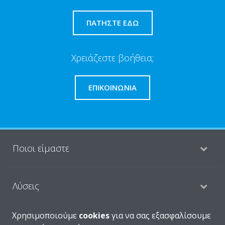
ΠΑΤΉΣΤΕ ΕΔΏ
Χρειάζεστε βοήθεια;
ΕΠΙΚΟΙΝΩΝΊΑ
Ποιοι είμαστε
Λύσεις
Χρησιμοποιούμε
cookies
για να σας εξασφαλίσουμε
Επικοινωνία