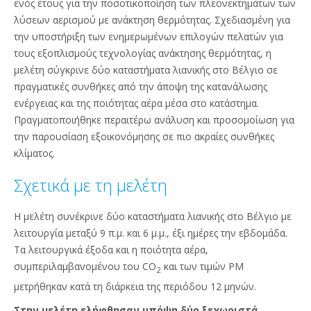
ενός έτους για την ποσοτικοποίηση των πλεονεκτημάτων των
λύσεων αερισμού με ανάκτηση θερμότητας. Σχεδιασμένη για
την υποστήριξη των ενημερωμένων επιλογών πελατών για
τους εξοπλισμούς τεχνολογίας ανάκτησης θερμότητας, η
μελέτη σύγκρινε δύο καταστήματα λιανικής στο Βέλγιο σε
πραγματικές συνθήκες από την άποψη της κατανάλωσης
ενέργειας και της ποιότητας αέρα μέσα στο κατάστημα.
Πραγματοποιήθηκε περαιτέρω ανάλυση και προσομοίωση για
την παρουσίαση εξοικονόμησης σε πιο ακραίες συνθήκες
κλίματος.
Σχετικά με τη μελέτη
Η μελέτη συνέκρινε δύο καταστήματα λιανικής στο Βέλγιο με
λειτουργία μεταξύ 9 π.μ. και 6 μ.μ., έξι ημέρες την εβδομάδα.
Τα λειτουργικά έξοδα και η ποιότητα αέρα,
συμπεριλαμβανομένου του CO
και των τιμών PM
2
μετρήθηκαν κατά τη διάρκεια της περιόδου 12 μηνών.
Στην μελέτη ελήφθησαν υπόψη δύο ξεχωριστά