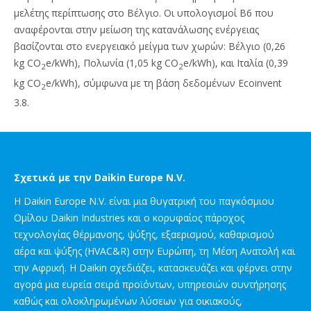
μελέτης περίπτωσης στο Βέλγιο. Οι υπολογισμοί Β6 που
αναφέρονται στην μείωση της κατανάλωσης ενέργειας
βασίζονται στο ενεργειακό μείγμα των χωρών: Βέλγιο (0,26
kg CO
e/kWh), Πολωνία (1,05 kg CO
e/kWh), και Ιταλία (0,39
2
2
kg CO
e/kWh), σύμφωνα με τη βάση δεδομένων Ecoinvent
2
3.8.
Σχετικά με την Daikin Europe N.V.
Η Daikin Europe N.V. είναι μια θυγατρική του παγκόσμιου
Ομίλου Daikin Industries και ο κορυφαίος πάροχος
τεχνολογίας θέρμανσης, ψύξης, εξαερισμού, καθαρισμού
αέρα και ψύξης (HVAC&R) στην Ευρώπη, τη Μέση Ανατολή και
την Αφρική. Η Daikin σχεδιάζει, κατασκευάζει και φέρνει στην
αγορά μια ευρεία σειρά προϊόντων, υπηρεσιών συντήρησης
καθώς και ολοκληρωμένων λύσεων για οικιακούς,