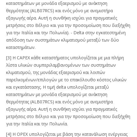
καταστημάτων με μονάδα εξαερισμού με ανάκτηση
θερμότητας (ALB07RCS) και ενός μόνο με ανεμιστήρα
εξαγωγής αέρα. Αυτή η συνθήκη ισχύει για πραγματικές
μετρήσεις στο Βέλγιο και για την προσομοίωση που διεξήχθη
για την Ιταλία και την Πολωνία). - Delta στην εγκατεστημένη
απόδοση των συστημάτων κλιματισμού μεταξύ των δύο
καταστημάτων.
[3] Η CAPEX κάθε καταστήματος υπολογίζεται με μια πλήρη
λίστα υλικών συμπεριλαμβανομένων των συστημάτων
κλιματισμού, της μονάδας εξαερισμού και λοιπών
παρελκομένων/επιλογών με το επακόλουθο κόστος υλικών
και εγκατάστασης. Η τιμή delta υπολογίζεται μεταξύ
καταστημάτων με μονάδα εξαερισμού με ανάκτηση
θερμότητας (ALB07RCS) και ενός μόνο με ανεμιστήρα
εξαγωγής αέρα. Αυτή η συνθήκη ισχύει για πραγματικές
μετρήσεις στο Βέλγιο και για την προσομοίωση που διεξήχθη
για την Ιταλία και την Πολωνία.
[4] Η OPEX υπολογίζεται με βάση την κατανάλωση ενέργειας