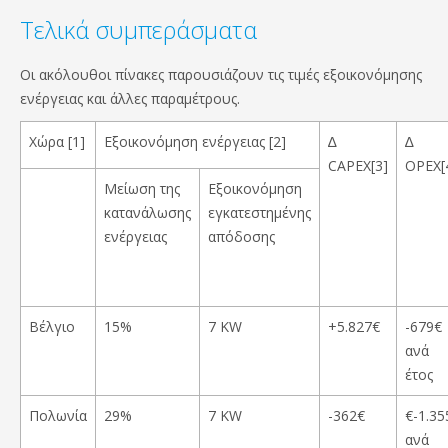
Τελικά συμπεράσματα
Οι ακόλουθοι πίνακες παρουσιάζουν τις τιμές εξοικονόμησης
ενέργειας και άλλες παραμέτρους.
Χώρα [1]
Εξοικονόμηση ενέργειας [2]
∆
∆
CAPEX[3]
OPEX[
Μείωση της
Εξοικονόμηση
κατανάλωσης
εγκατεστημένης
ενέργειας
απόδοσης
Βέλγιο
15%
7 KW
+5.827€
-679€
ανά
έτος
Πολωνία
29%
7 KW
-362€
€-1.35
ανά