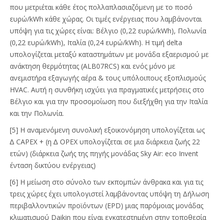
που μετριέται κάθε έτος πολλαπλασιαζόμενη με το ποσό
ευρώ/kWh κάθε χώρας. Οι τιμές ενέργειας που λαμβάνονται
υπόψη για τις χώρες είναι: Βέλγιο (0,22 ευρώ/kWh), Πολωνία
(0,22 ευρώ/kWh), Ιταλία (0,24 ευρώ/kWh). Η τιμή delta
υπολογίζεται μεταξύ καταστημάτων με μονάδα εξαερισμού με
ανάκτηση θερμότητας (ALB07RCS) και ενός μόνο με
ανεμιστήρα εξαγωγής αέρα & τους υπόλοιπους εξοπλισμούς
HVAC. Αυτή η συνθήκη ισχύει για πραγματικές μετρήσεις στο
Βέλγιο και για την προσομοίωση που διεξήχθη για την Ιταλία
και την Πολωνία.
[5] Η αναμενόμενη συνολική εξοικονόμηση υπολογίζεται ως
∆ CAPEX + (η ∆ OPEX υπολογίζεται σε μια διάρκεια ζωής 22
ετών) (διάρκεια ζωής της πηγής μονάδας Sky Air: eco Invent
ένταση δικτύου ενέργειας)
[6] Η μείωση στο σύνολο των εκπομπών άνθρακα και για τις
τρεις χώρες έχει υπολογιστεί λαμβάνοντας υπόψη τη Δήλωση
περιβαλλοντικών προϊόντων (EPD) μιας παρόμοιας μονάδας
κλιματισμού Daikin που είναι εγκατεστημένη στην τοποθεσία