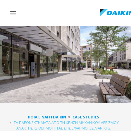
Εναλλαγή
στην
πλοήγηση
ΠΟΙΑ ΕΊΝΑΙ Η DAIKIN
CASE STUDIES
ΤΑ ΠΛΕΟΝΕΚΤΉΜΑΤΑ ΑΠΌ ΤΗ ΧΡΉΣΗ ΜΗΧΑΝΙΚΟΎ ΑΕΡΙΣΜΟΎ
ΑΝΆΚΤΗΣΗΣ ΘΕΡΜΌΤΗΤΑΣ ΣΤΙΣ ΕΦΑΡΜΟΓΈΣ ΛΙΑΝΙΚΉΣ