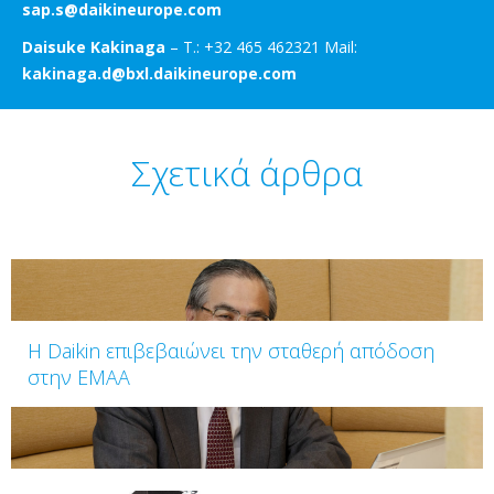
sap.s@daikineurope.com
Daisuke Kakinaga
– T.: +32 465 462321 Mail:
kakinaga.d@bxl.daikineurope.com
Σχετικά άρθρα
Η Daikin επιβεβαιώνει την σταθερή απόδοση
στην ΕΜΑΑ