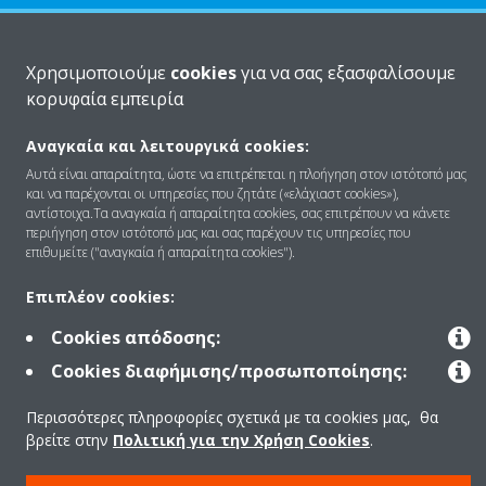
Ποιοι είμαστε
Χρησιμοποιούμε
cookies
για να σας εξασφαλίσουμε
κορυφαία εμπειρία
Λύσεις
Αναγκαία και λειτουργικά cookies:
Αυτά είναι απαραίτητα, ώστε να επιτρέπεται η πλοήγηση στον ιστότοπό μας
και να παρέχονται οι υπηρεσίες που ζητάτε («ελάχιαστ cookies»),
Επικοινωνία
αντίστοιχα.Τα αναγκαία ή απαραίτητα cookies, σας επιτρέπουν να κάνετε
περιήγηση στον ιστότοπό μας και σας παρέχουν τις υπηρεσίες που
επιθυμείτε ("αναγκαία ή απαραίτητα cookies").
Προϊόντα
Επιπλέον cookies:
Cookies απόδοσης:
Cookies διαφήμισης/προσωποποίησης:
Copyright © Daikin
Περισσότερες πληροφορίες σχετικά με τα cookies μας, θα
Ανακοίνωση νομικού περιεχομένου
ΠΟΛΙΤΙΚΗ ΧΡΗΣΗΣ COOKIES
βρείτε στην
Πολιτική για την Χρήση Cookies
.
Πολιτική Προστασίας Δεδομένων
Εταιρική δεοντολογία
Data Act