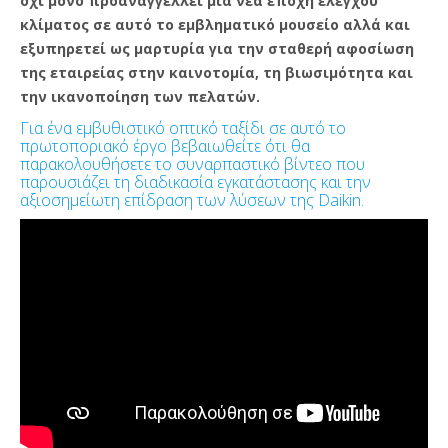
όχι μόνο προαναγγέλλει μια νέα εποχή ελέγχου
κλίματος σε αυτό το εμβληματικό μουσείο αλλά και
εξυπηρετεί ως μαρτυρία για την σταθερή αφοσίωση
της εταιρείας στην καινοτομία, τη βιωσιμότητα και
την ικανοποίηση των πελατών.
Για ένα εμβυθιστικό οπτικό ταξίδι σε αυτό το
πρωτοποριακό έργο βεβαιωθείτε ότι θα
παρακολουθήσετε το συναρπαστικό βίντεο που
παρουσιάζει τη διαδικασία εγκατάστασης και την
αξιοσημείωτη επίδραση των λύσεων της Daikin.