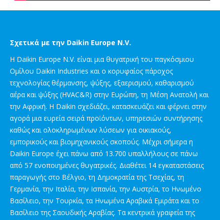
Σχετικά με την Daikin Europe N.V.
Η Daikin Europe N.V. είναι μια θυγατρική του παγκόσμιου
Ομίλου Daikin Industries και ο κορυφαίος πάροχος
τεχνολογίας θέρμανσης, ψύξης, εξαερισμού, καθαρισμού
αέρα και ψύξης (HVAC&R) στην Ευρώπη, τη Μέση Ανατολή και
την Αφρική. Η Daikin σχεδιάζει, κατασκευάζει και φέρνει στην
αγορά μια ευρεία σειρά προϊόντων, υπηρεσιών συντήρησης
καθώς και ολοκληρωμένων λύσεων για οικιακούς,
εμπορικούς και βιομηχανικούς σκοπούς. Μέχρι σήμερα η
Daikin Europe έχει πάνω από 13.700 υπαλλήλους σε πάνω
από 57 ενοποιημένες θυγατρικές. Διαθέτει 14 εγκαταστάσεις
παραγωγής στο Βέλγιο, τη Δημοκρατία της Τσεχίας, τη
Γερμανία, την Ιταλία, την Ισπανία, την Αυστρία, το Ηνωμένο
Βασίλειο, την Τουρκία, τα Ηνωμένα Αραβικά Εμιράτα και το
Βασίλειο της Σαουδικής Αραβίας. Τα κεντρικά γραφεία της