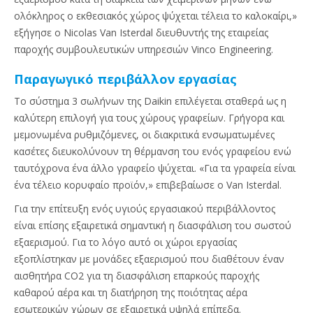
ολόκληρος ο εκθεσιακός χώρος ψύχεται τέλεια το καλοκαίρι,»
εξήγησε ο Nicolas Van Isterdal διευθυντής της εταιρείας
παροχής συμβουλευτικών υπηρεσιών Vinco Engineering.
Παραγωγικό περιβάλλον εργασίας
Το σύστημα 3 σωλήνων της Daikin επιλέγεται σταθερά ως η
καλύτερη επιλογή για τους χώρους γραφείων. Γρήγορα και
μεμονωμένα ρυθμιζόμενες, οι διακριτικά ενσωματωμένες
κασέτες διευκολύνουν τη θέρμανση του ενός γραφείου ενώ
ταυτόχρονα ένα άλλο γραφείο ψύχεται. «Για τα γραφεία είναι
ένα τέλειο κορυφαίο προϊόν,» επιβεβαίωσε ο Van Isterdal.
Για την επίτευξη ενός υγιούς εργασιακού περιβάλλοντος
είναι επίσης εξαιρετικά σημαντική η διασφάλιση του σωστού
εξαερισμού. Για το λόγο αυτό οι χώροι εργασίας
εξοπλίστηκαν με μονάδες εξαερισμού που διαθέτουν έναν
αισθητήρα CO2 για τη διασφάλιση επαρκούς παροχής
καθαρού αέρα και τη διατήρηση της ποιότητας αέρα
εσωτερικών χώρων σε εξαιρετικά υψηλά επίπεδα.