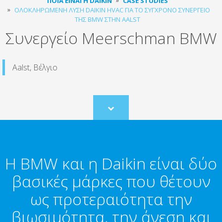
ΠΟΙΑ ΕΊΝΑΙ Η DAIKIN
CASE STUDIES
ΟΛΟΚΛΗΡΩΜΈΝΗ ΛΎΣΗ DAIKIN HVAC ΓΙΑ ΤΟ ΣΎΓΧΡΟΝΟ ΣΥΝΕΡΓΕΊΟ
ΤΗΣ BMW ΣΤΗΝ AALST
Συνεργείο Meerschman BMW
Aalst, Βέλγιο
Scroll
to
content
Η BMW και η Daikin είναι δύο
βασικές μάρκες που θέτουν
ως προτεραιότητα την
βιωσιμότητα, την άνεση και