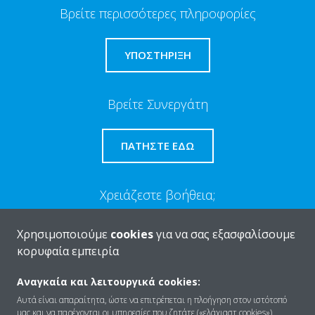
Βρείτε περισσότερες πληροφορίες
ΥΠΟΣΤΗΡΙΞΗ
Βρείτε Συνεργάτη
ΠΑΤΉΣΤΕ ΕΔΏ
Χρειάζεστε βοήθεια;
Χρησιμοποιούμε
cookies
για να σας εξασφαλίσουμε
ΕΠΙΚΟΙΝΩΝΊΑ
κορυφαία εμπειρία
Αναγκαία και λειτουργικά cookies:
Αυτά είναι απαραίτητα, ώστε να επιτρέπεται η πλοήγηση στον ιστότοπό
μας και να παρέχονται οι υπηρεσίες που ζητάτε («ελάχιαστ cookies»),