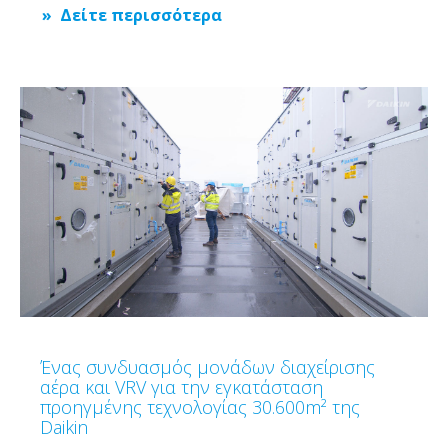
Δείτε περισσότερα
Ένας συνδυασμός μονάδων διαχείρισης
αέρα και VRV για την εγκατάσταση
προηγμένης τεχνολογίας 30.600m² της
Daikin