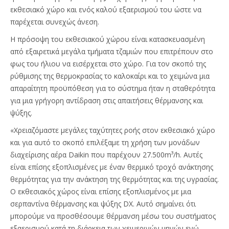
εκθεσιακό χώρο και ενός καλού εξαερισμού του ώστε να
παρέχεται συνεχώς άνεση.
Η πρόσοψη του εκθεσιακού χώρου είναι κατασκευασμένη
από εξαιρετικά μεγάλα τμήματα τζαμιών που επιτρέπουν στο
φως του ήλιου να εισέρχεται στο χώρο. Για τον σκοπό της
ρύθμισης της θερμοκρασίας το καλοκαίρι και το χειμώνα μια
απαραίτητη προϋπόθεση για το σύστημα ήταν η σταθερότητα
για μια γρήγορη αντίδραση στις απαιτήσεις θέρμανσης και
ψύξης.
«Χρειαζόμαστε μεγάλες ταχύτητες ροής στον εκθεσιακό χώρο
και για αυτό το σκοπό επιλέξαμε τη χρήση των μονάδων
διαχείρισης αέρα Daikin που παρέχουν 27.500m³/h. Αυτές
είναι επίσης εξοπλισμένες με έναν θερμικό τροχό ανάκτησης
θερμότητας για την ανάκτηση της θερμότητας και της υγρασίας.
Ο εκθεσιακός χώρος είναι επίσης εξοπλισμένος με μια
σερπαντίνα θέρμανσης και ψύξης DX. Αυτό σημαίνει ότι
μπορούμε να προσθέσουμε θέρμανση μέσω του συστήματος
εξαερισμού κατά τη διάρκεια των χειμερινών μηνών ενώ