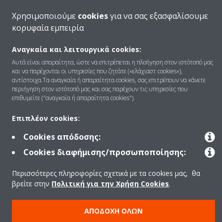
Ποιοι είμαστε
Χρησιμοποιούμε
cookies
για να σας εξασφαλίσουμε
κορυφαία εμπειρία
Λύσεις
Αναγκαία και λειτουργικά cookies:
Αυτά είναι απαραίτητα, ώστε να επιτρέπεται η πλοήγηση στον ιστότοπό μας
και να παρέχονται οι υπηρεσίες που ζητάτε («ελάχιαστ cookies»),
αντίστοιχα.Τα αναγκαία ή απαραίτητα cookies, σας επιτρέπουν να κάνετε
Επικοινωνία
περιήγηση στον ιστότοπό μας και σας παρέχουν τις υπηρεσίες που
επιθυμείτε ("αναγκαία ή απαραίτητα cookies").
Επιπλέον cookies:
Προϊόντα
Cookies απόδοσης:
Cookies διαφήμισης/προσωποποίησης:
Copyright © Daikin
Περισσότερες πληροφορίες σχετικά με τα cookies μας, θα
Ανακοίνωση νομικού περιεχομένου
ΠΟΛΙΤΙΚΗ ΧΡΗΣΗΣ COOKIES
βρείτε στην
Πολιτική για την Χρήση Cookies
.
Πολιτική Προστασίας Δεδομένων
Εταιρική δεοντολογία
Data Act
ΑΠΟΔΟΧΉ ΌΛΩΝ