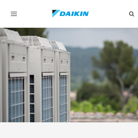
Εναλλαγή
Εν
στην
στ
πλοήγηση
αν