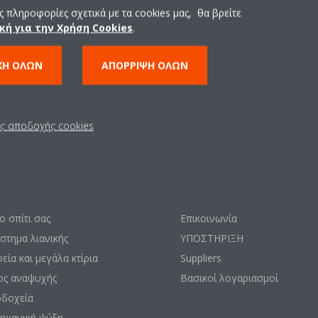
 πληροφορίες σχετικά με τα cookies μας, θα βρείτε
κή για την Χρήση Cookies
.
ΧΉ ΌΛΩΝ
ΑΠΌΡΡΙΨΗ ΌΛΩΝ
ις αποδοχής cookies
σεις
Επικοινωνία
το σπίτι σας
Επικοινωνία
στημα λιανικής
ΥΠΟΣΤΗΡΙΞΗ
εία και μεγάλα κτίρια
Suppliers
ος αναψυχής
Βασικοί λογαριασμοί
οδοχεία
ηχανική ψύξη