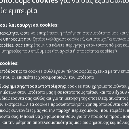
οποιούμε
cookies
για να σας εξασφαλί
ΕΠΙΚΟΙΝΩΝΗΣΤΕ ΜΑΖΙ ΜΑΣ
ία εμπειρία
και λειτουργικά cookies:
παραίτητα, ώστε να επιτρέπεται η πλοήγηση στον ιστότοπό μας και 
ι υπηρεσίες που ζητάτε («ελάχιαστ cookies»), αντίστοιχα.Τα αναγκαί
ookies, σας επιτρέπουν να κάνετε περιήγηση στον ιστότοπό μας και
 υπηρεσίες που επιθυμείτε ("αναγκαία ή απαραίτητα cookies").
cookies:
 απόδοσης:
τα cookies συλλέγουν πληροφορίες σχετικά με την επι
πο που οι επισκέπτες χρησιμοποιούν τον ιστότοπο
 διαφήμισης/προσωποποίησης:
cookies που χρησιμοποιούνται γ
ημίσεων στον ιστότοπό μας ή σε ιστότοπους τρίτων και που έχουν 
ενδιαφέροντά σας καθώς και για τη μέτρηση της αποτελεσματικότητας
Βρείτε Συνεργάτη
ών εκστρατειών Τα cookies προσωποποίησης χρησιμοποιούνται από 
ρικούς συνεργάτες μας για την παροχή περιεχομένου, που ταιριάζει
ροντά σας. Μπορεί να χρησιμοποιηθούν για την προβολή προσωπ
και την μέτρηση αποτελεσματικότητας μιας διαφημιστικής καμπάνιας
ΠΑΤΉΣΤΕ ΕΔΏ