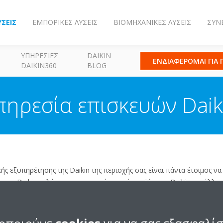
ΎΣΕΙΣ
ΕΜΠΟΡΙΚΈΣ ΛΎΣΕΙΣ
ΒΙΟΜΗΧΑΝΙΚΈΣ ΛΎΣΕΙΣ
ΣΥΝ
ΥΠΗΡΕΣΊΕΣ
DAIKIN
ΕΝΔΙΑΦΕΡΟΜΑΙ ΓΙΑ
DAIKIN360
BLOG
πηρεσία επισκευών Daik
κής εξυπηρέτησης της Daikin της περιοχής σας είναι πάντα έτοιμος να
ς της Daikin καλύπτουν μια ευρεία σειρά προϊόντων Daikin και άλλε
ως ο κύριος πάροχός σας τεχνικής εξυπηρέτησης.