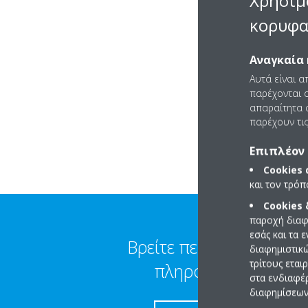
Χρησιμ
κορυφα
Αναγκαία 
Αυτά είναι α
παρέχονται ο
απαραίτητα c
παρέχουν τις
Επιπλέον 
Cookies
και τον τρό
Cookies
παροχή διαφ
εσάς και τα 
Βρείτε περισσότερες
διαφημιστικ
τρίτους εται
πληροφορίες
στα ενδιαφέ
διαφημίσεων 