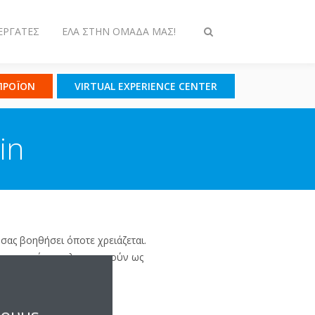
ΕΡΓΆΤΕΣ
ΈΛΑ ΣΤΗΝ ΟΜΆΔΑ ΜΑΣ!
Εναλλαγή
στην
αναζήτηση
 ΠΡΟΪΟΝ
VIRTUAL EXPERIENCE CENTER
in
 σας βοηθήσει όποτε χρειάζεται.
ς επωνυμίες και λειτουργούν ως