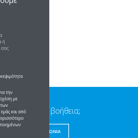
σουμε
να
α ή
 σας
σκεψιμότητα
ια την
σχέση με
 των
Χρειάζεστε βοήθεια;
εμάς και από
 περισσότερο
οποιημένων
ΕΠΙΚΟΙΝΩΝΊΑ