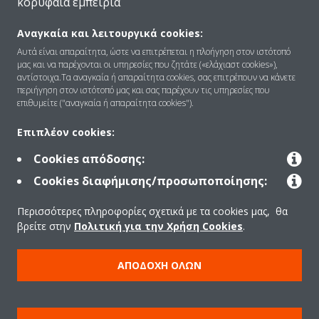
κορυφαία εμπειρία
Αναγκαία και λειτουργικά cookies:
Ποιοι είμαστε
Αυτά είναι απαραίτητα, ώστε να επιτρέπεται η πλοήγηση στον ιστότοπό
μας και να παρέχονται οι υπηρεσίες που ζητάτε («ελάχιαστ cookies»),
αντίστοιχα.Τα αναγκαία ή απαραίτητα cookies, σας επιτρέπουν να κάνετε
περιήγηση στον ιστότοπό μας και σας παρέχουν τις υπηρεσίες που
Λύσεις
επιθυμείτε ("αναγκαία ή απαραίτητα cookies").
Επιπλέον cookies:
Επικοινωνία
Cookies απόδοσης:
Cookies διαφήμισης/προσωποποίησης:
Προϊόντα
Περισσότερες πληροφορίες σχετικά με τα cookies μας, θα
βρείτε στην
Πολιτική για την Χρήση Cookies
.
Copyright © Daikin
ΑΠΟΔΟΧΉ ΌΛΩΝ
Ανακοίνωση νομικού περιεχομένου
ΠΟΛΙΤΙΚΗ ΧΡΗΣΗΣ COOKIES
Πολιτική Προστασίας Δεδομένων
Εταιρική δεοντολογία