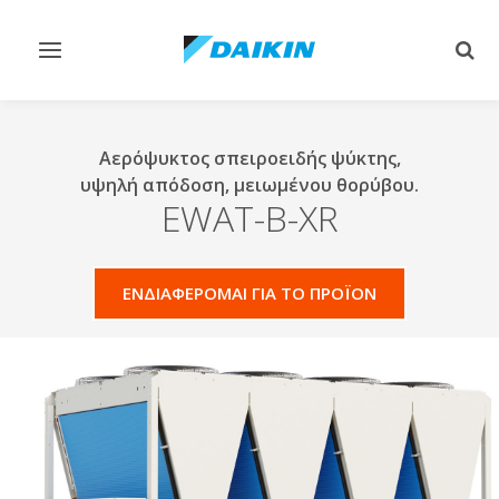
Εναλλαγή
Εναλ
στην
στην
πλοήγηση
αναζ
Αερόψυκτος σπειροειδής ψύκτης,
υψηλή απόδοση, μειωμένου θορύβου.
EWAT-B-XR
ΕΝΔΙΑΦΕΡΟΜΑΙ ΓΙΑ ΤΟ ΠΡΟΪΟΝ