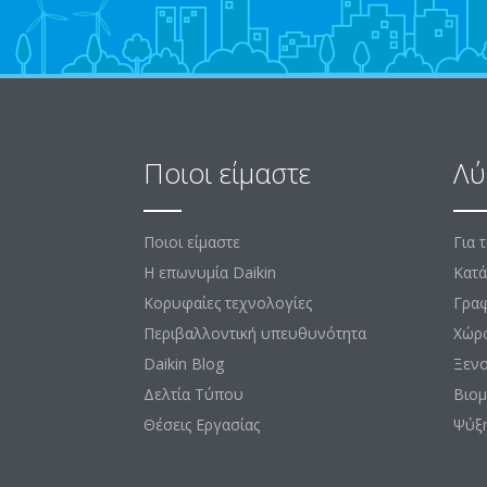
Ποιοι είμαστε
Λύ
Ποιοι είμαστε
Για 
Η επωνυμία Daikin
Κατά
Κορυφαίες τεχνολογίες
Γραφ
Περιβαλλοντική υπευθυνότητα
Χώρ
Daikin Blog
Ξεν
Δελτία Τύπου
Βιομ
Θέσεις Εργασίας
Ψύξ