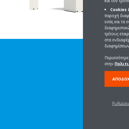
και τον τρό
Cookies
παροχή διαφ
εσάς και τα 
διαφημιστικ
τρίτους εται
στα ενδιαφέ
διαφημίσεων 
Περισσότερες
στην
Πολιτι
ΑΠΟΔΟ
Ρυθμίσε
ΛΉΨΗ ΑΡΧΕΊΟΥ ΜΕ