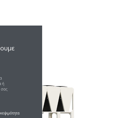
σουμε
να
α ή
 σας
σκεψιμότητα