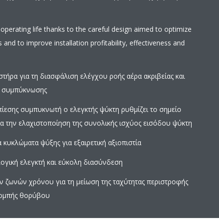
perating life thanks to the careful design aimed to optimize
s and to improve installation profitability, effectiveness and
τήρα για τη διασφάλιση ελέγχου ροής αέρα ακριβείας και
ς συμπύκνωσης
πίεσης συμπυκνωτή ο ελεγκτής ψύκτη ρυθμίζει το σημείο
α την ελαχιστοποίηση της συνολικής ισχύος εισόδου ψύκτη
 κυκλώματα ψύξης για εξαιρετική αξιοπιστία
λογική ελεγκτή και εύκολη διασύνδεση
 ζωνών χρόνου για τη μείωση της ταχύτητας περιστροφής
πομπής θορύβου