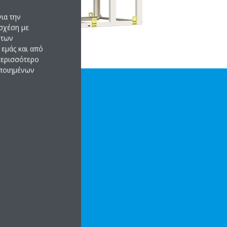
ια την
σχέση με
 των
εμάς και από
 περισσότερο
οποιημένων
ά
Ά ΧΑΡΑΚΤΗΡΙΣΤΙΚΆ