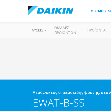
ΟΙΚΙΑΚΈΣ Λ
ΟΜΆΔΕΣ
ΛΎΣΕΙΣ
ΠΡΟΪΌΝΤΑ
ΠΡΟΪΌΝΤΩΝ
Αερόψυκτος σπειροειδής ψύκτης, στά
EWAT-B-SS