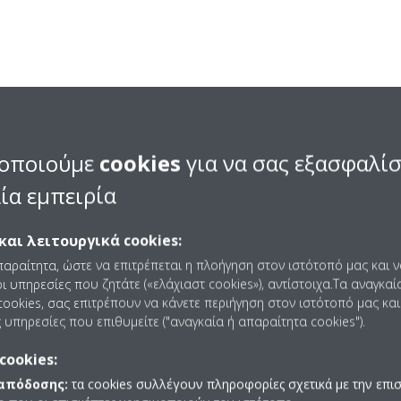
ς
αποτελούνται από δύο σπείρες,
λη διεξάγει έκκεντρη τροχιά
οποιούμε
cookies
για να σας εξασφαλί
ιασμένοι για μικρές και μέσες
ία εμπειρία
 αξιοπιστία και υψηλή απόδοση
 τους.
και λειτουργικά cookies:
παραίτητα, ώστε να επιτρέπεται η πλοήγηση στον ιστότοπό μας και 
ι υπηρεσίες που ζητάτε («ελάχιαστ cookies»), αντίστοιχα.Τα αναγκαί
ookies, σας επιτρέπουν να κάνετε περιήγηση στον ιστότοπό μας και
 υπηρεσίες που επιθυμείτε ("αναγκαία ή απαραίτητα cookies").
cookies:
 απόδοσης:
τα cookies συλλέγουν πληροφορίες σχετικά με την επι