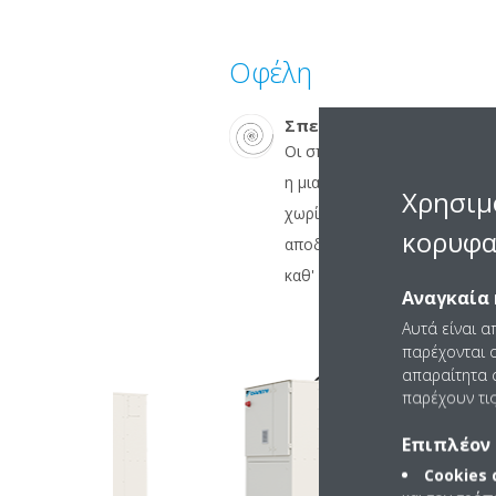
Οφέλη
Σπειροειδής συμπιεστή
Οι σπειροειδείς συμπιεστές 
η μια είναι σταθερή ενώ η άλ
Χρησιμ
χωρίς να περιστρέφεται. Σχεδ
κορυφα
αποδόσεις, παρέχουν συνεχή
καθ' όλη τη διάρκεια της ζωής
Αναγκαία 
Αυτά είναι α
παρέχονται ο
απαραίτητα c
παρέχουν τις
Επιπλέον 
Cookies