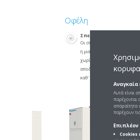
Οφέλη
Σπειροειδής συμπιεστή
Οι σπειροειδείς συμπιεστές 
η μια είναι σταθερή ενώ η άλ
Χρησιμ
χωρίς να περιστρέφεται. Σχεδ
κορυφα
αποδόσεις, παρέχουν συνεχή
καθ' όλη τη διάρκεια της ζωής
Αναγκαία 
Αυτά είναι α
παρέχονται ο
απαραίτητα c
παρέχουν τις
Επιπλέον 
Cookies