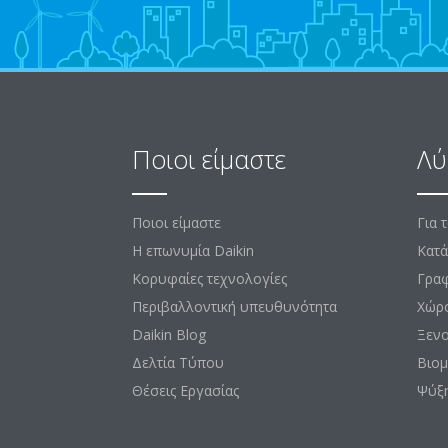
Ποιοι είμαστε
Λύ
Ποιοι είμαστε
Για 
Η επωνυμία Daikin
Κατά
Κορυφαίες τεχνολογίες
Γραφ
Περιβαλλοντική υπευθυνότητα
Χώρ
Daikin Blog
Ξεν
Δελτία Τύπου
Βιομ
Θέσεις Εργασίας
Ψύξ