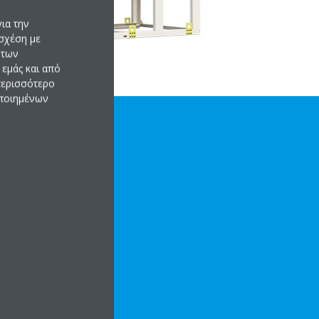
ια την
σχέση με
 των
εμάς και από
 περισσότερο
οποιημένων
ά
Ά ΧΑΡΑΚΤΗΡΙΣΤΙΚΆ