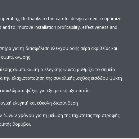
perating life thanks to the careful design aimed to optimize
s and to improve installation profitability, effectiveness and
τήρα για τη διασφάλιση ελέγχου ροής αέρα ακριβείας και
ς συμπύκνωσης
πίεσης συμπυκνωτή ο ελεγκτής ψύκτη ρυθμίζει το σημείο
α την ελαχιστοποίηση της συνολικής ισχύος εισόδου ψύκτη
 κυκλώματα ψύξης για εξαιρετική αξιοπιστία
λογική ελεγκτή και εύκολη διασύνδεση
 ζωνών χρόνου για τη μείωση της ταχύτητας περιστροφής
πομπής θορύβου