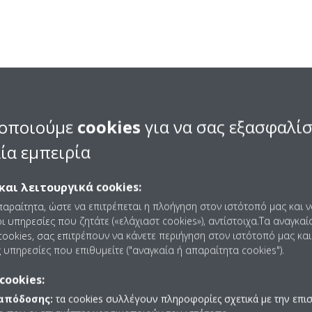
ς
αποτελούνται από δύο σπείρες,
λη διεξάγει έκκεντρη τροχιά
οποιούμε
cookies
για να σας εξασφαλί
ιασμένοι για μικρές και μέσες
ία εμπειρία
 αξιοπιστία και υψηλή απόδοση
 τους.
και λειτουργικά cookies:
παραίτητα, ώστε να επιτρέπεται η πλοήγηση στον ιστότοπό μας και 
ι υπηρεσίες που ζητάτε («ελάχιαστ cookies»), αντίστοιχα.Τα αναγκαί
ookies, σας επιτρέπουν να κάνετε περιήγηση στον ιστότοπό μας και
 υπηρεσίες που επιθυμείτε ("αναγκαία ή απαραίτητα cookies").
cookies:
 απόδοσης:
τα cookies συλλέγουν πληροφορίες σχετικά με την επι