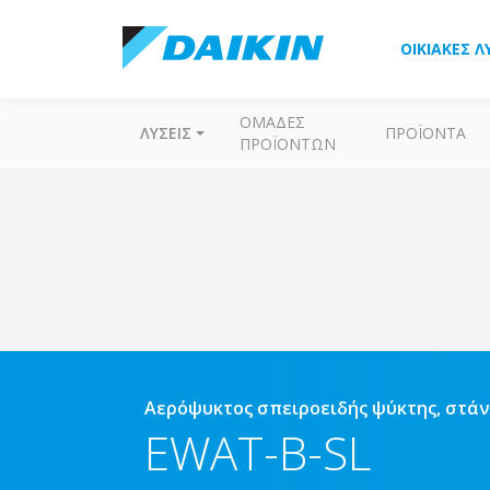
ΟΙΚΙΑΚΈΣ Λ
ΟΜΆΔΕΣ
ΛΎΣΕΙΣ
ΠΡΟΪΌΝΤΑ
ΠΡΟΪΌΝΤΩΝ
Αερόψυκτος σπειροειδής ψύκτης, στά
EWAT-B-SL