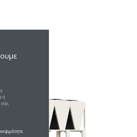
σουμε
να
α ή
 σας
σκεψιμότητα