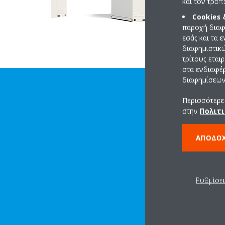
και τον τρό
Cookies
παροχή διαφ
εσάς και τα 
διαφημιστικ
τρίτους εται
στα ενδιαφέ
διαφημίσεων 
Περισσότερες
στην
Πολιτι
ΑΠΟΔΟ
Ρυθμίσε
ΛΉΨΗ ΑΡΧΕΊΟΥ ΜΕ