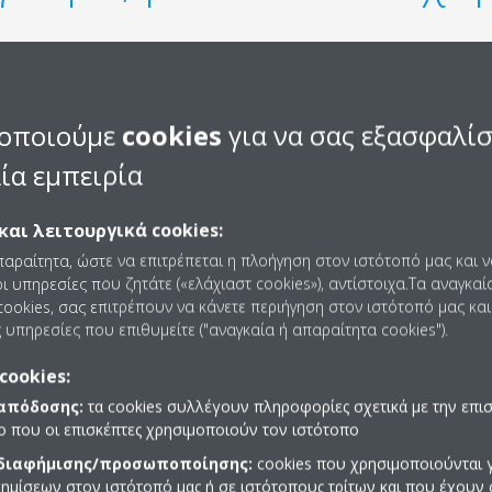
οποιούμε
cookies
για να σας εξασφαλί
ία εμπειρία
και λειτουργικά cookies:
 να είναι διακριτικές, αλλά
έλη που προσφέρουν. Με
παραίτητα, ώστε να επιτρέπεται η πλοήγηση στον ιστότοπό μας και 
ι υπηρεσίες που ζητάτε («ελάχιαστ cookies»), αντίστοιχα.Τα αναγκαί
 αποτυπώματος που μπορούν
ookies, σας επιτρέπουν να κάνετε περιήγηση στον ιστότοπό μας και
ιρά κομψών και εμπορικών
 υπηρεσίες που επιθυμείτε ("αναγκαία ή απαραίτητα cookies").
άς S εξασφαλίζουν τέλειο
ε συνδυασμό με την άνεση της
cookies:
ιστικά των VRV IV, όπως είναι
 απόδοσης:
τα cookies συλλέγουν πληροφορίες σχετικά με την επι
ία ψυκτικού.
πο που οι επισκέπτες χρησιμοποιούν τον ιστότοπο
 διαφήμισης/προσωποποίησης:
cookies που χρησιμοποιούνται γ
ημίσεων στον ιστότοπό μας ή σε ιστότοπους τρίτων και που έχουν 