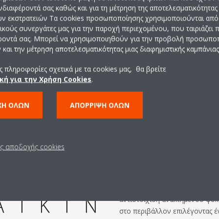
ενδιαφέροντά σας καθώς και για τη μέτρηση της αποτελεσματικότητας
ών εκστρατειών Τα cookies προσωποποίησης χρησιμοποιούνται από 
ρικούς συνεργάτες μας για την παροχή περιεχομένου, που ταιριάζει
ροντά σας. Μπορεί να χρησιμοποιηθούν για την προβολή προσωπ
και την μέτρηση αποτελεσματικότητας μιας διαφημιστικής καμπάνιας
 πληροφορίες σχετικά με τα cookies μας, θα βρείτε
κή για την Χρήση Cookies
.
Κλείσιμο του κ
κυκλική οικον
ΧΉ ΌΛΩΝ
ΑΠΌΡΡΙΨΗ ΌΛΩΝ
Με την επαναχρησιμοποίηση 
ις αποδοχής cookies
αποφεύγεται η παραγωγή περι
καθαρού αερίου κάθε χρόνο.
Οι μονάδες VRV IV+ ανάκτησης 
IV της σειράς S είναι τώρα δια
αντιστοίχιση ανακτημένου ψυκ
στο περιβάλλον επιλέγοντας έ