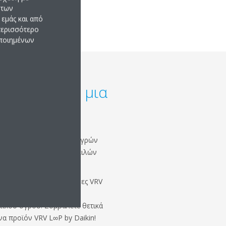
 των
εμάς και από
 περισσότερο
οποιημένων
ύκλου: προς μια
ομία
υφιστάμενων ψυκτικών υγρών
σσότερων από 150.000 κιλών
θερμότητας και οι μονάδες VRV
θέσιμες με πιστοποιημένη
τικού υγρού. Συμβάλετε θετικά
να προϊόν VRV L∞P by Daikin!