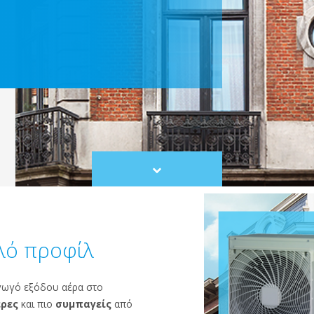
Scroll
to
content
λό προφίλ
αγωγό εξόδου αέρα στο
ρες
και πιο
συμπαγείς
από