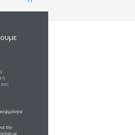
σουμε
να
α ή
 σας
σκεψιμότητα
ια την
σχέση με