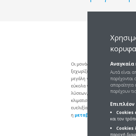
Χρησιμ
κορυφα
Αναγκαία 
Οι μονάδες VRV IV σειρά S μπορεί
ξεχωρίζουν όσον αφορά τα οφ
Αυτά είναι α
παρέχονται ο
μεγάλη γκάμα μονάδων μικρού
απαραίτητα c
εύκολα να συνδεθούν με μια σε
παρέχουν τις
λύσεων, οι μονάδες VRV IV σειρ
κλιματισμό εσωτερικών χώρων σ
Επιπλέον 
ευελιξίας και τα τυπικά χαρακτηρ
Cookies
η
μεταβαλλόμενη θερμοκρασ
και τον τρό
Cookies
παροχή διαφ