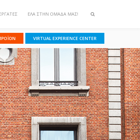
ΕΡΓΆΤΕΣ
ΈΛΑ ΣΤΗΝ ΟΜΆΔΑ ΜΑΣ!
Εναλλαγή
στην
αναζήτηση
 ΠΡΟΪΟΝ
VIRTUAL EXPERIENCE CENTER