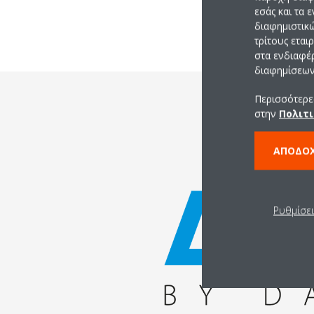
εσάς και τα 
διαφημιστικ
τρίτους εται
στα ενδιαφέ
διαφημίσεων 
Περισσότερες
στην
Πολιτι
ΑΠΟΔΟ
Ρυθμίσε