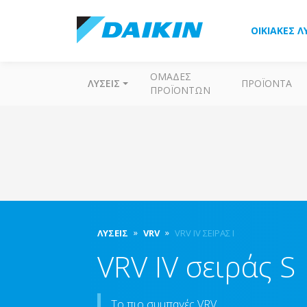
ΟΙΚΙΑΚΈΣ Λ
ΟΜΆΔΕΣ
ΛΎΣΕΙΣ
ΠΡΟΪΌΝΤΑ
ΠΡΟΪΌΝΤΩΝ
ΛΎΣΕΙΣ
VRV
VRV IV ΣΕΙΡΆΣ I
VRV IV σειράς S
Το πιο συμπαγές VRV.