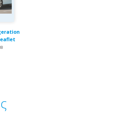
geration
leaflet
MB
ης