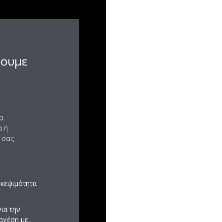
σουμε
να
α ή
 σας
σκεψιμότητα
ια την
σχέση με