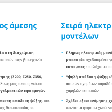
ος άμεσης
Σειρά ηλεκτ
μοντέλων
ία στη διαχείριση
Πλήρως ηλεκτρικές μονά
ταφορών στην βιομηχανία
μπαταρία
σχεδιασμένες γ
εκπομπές
και ελάχιστες π
σης (Z200, Z250, Z350,
Υψηλή απόδοση ψύξης
ιδ
λυψη μιας ευρείας γκάμας
αστικών οχημάτων παραδόσ
γγελματικών εφαρμογών
.
χαμηλών εκπομπών.
όπιστη απόδοση ψύξης
, που
Σχέδιο εξοικονόμησης 
της θερμοκρασίας σε
ικανότητα φορτίου χωρίς ν