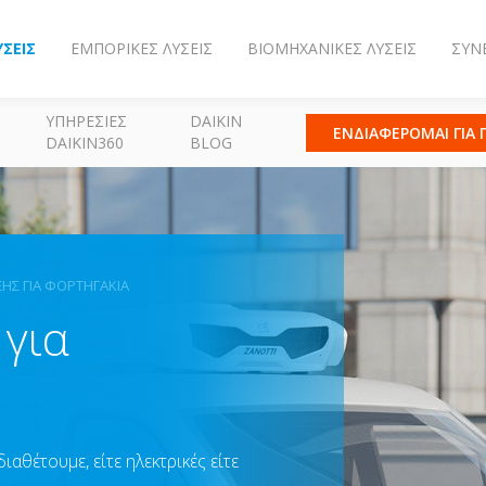
ΎΣΕΙΣ
ΕΜΠΟΡΙΚΈΣ ΛΎΣΕΙΣ
ΒΙΟΜΗΧΑΝΙΚΈΣ ΛΎΣΕΙΣ
ΣΥΝ
ΥΠΗΡΕΣΊΕΣ
DAIKIN
ΕΝΔΙΑΦΕΡΟΜΑΙ ΓΙΑ
DAIKIN360
BLOG
ΗΣ ΓΙΑ ΦΟΡΤΗΓΆΚΙΑ
για
αθέτουμε, είτε ηλεκτρικές είτε