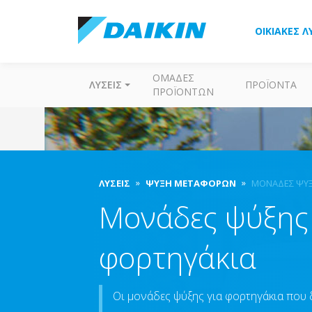
ΟΙΚΙΑΚΈΣ Λ
ΟΜΆΔΕΣ
ΛΎΣΕΙΣ
ΠΡΟΪΌΝΤΑ
ΠΡΟΪΌΝΤΩΝ
ΛΎΣΕΙΣ
ΨΎΞΗ ΜΕΤΑΦΟΡΏΝ
ΜΟΝΆΔΕΣ ΨΎΞ
Μονάδες ψύξης 
φορτηγάκια
Οι μονάδες ψύξης για φορτηγάκια που δι