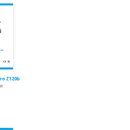
ro Z120b​
MB