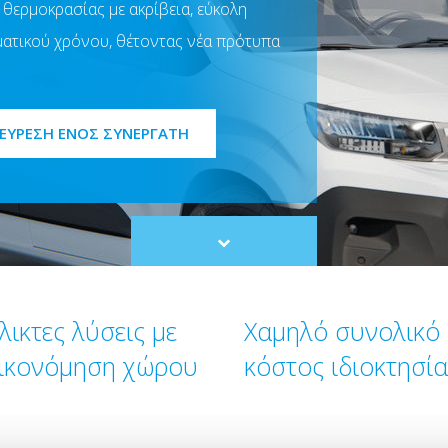
θερμοκρασίας με ακρίβεια, εύκολη
ατικού χρόνου, θέτοντας νέα πρότυπα
ΕΥΡΕΣΗ ΕΝΟΣ ΣΥΝΕΡΓΑΤΗ
Scroll
to
content
λικτες λύσεις με
Χαμηλό συνολικό
ικονόμηση χώρου
κόστος ιδιοκτησία