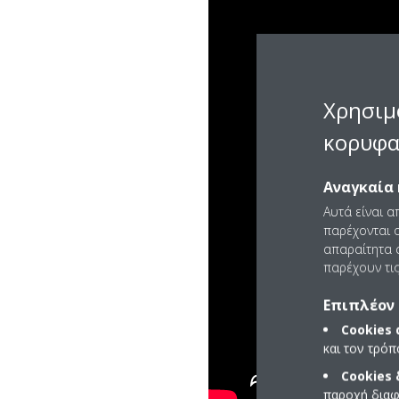
Χρησιμ
κορυφα
Αναγκαία 
Αυτά είναι α
παρέχονται ο
απαραίτητα c
παρέχουν τις
Επιπλέον 
Cookies
και τον τρό
Cookies
παροχή διαφ