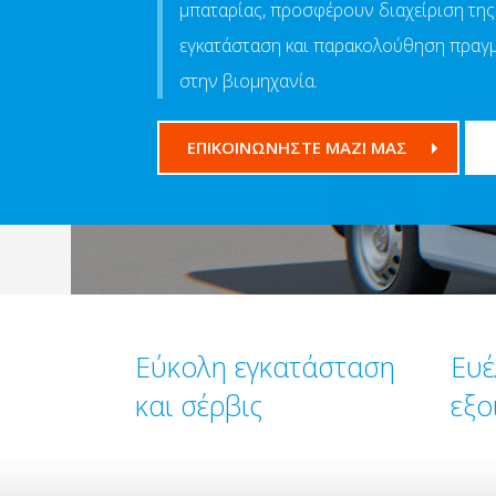
μπαταρίας, προσφέρουν διαχείριση της 
εγκατάσταση και παρακολούθηση πραγμ
στην βιομηχανία.
ΕΠΙΚΟΙΝΩΝΗΣΤΕ ΜΑΖΙ ΜΑΣ
Εύκολη εγκατάσταση
Ευέ
και σέρβις
εξο