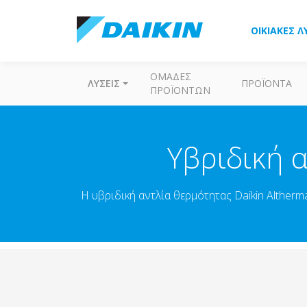
ΟΙΚΙΑΚΈΣ Λ
ΟΜΆΔΕΣ
ΛΎΣΕΙΣ
ΠΡΟΪΌΝΤΑ
ΠΡΟΪΌΝΤΩΝ
Υβριδική α
Η υβριδική αντλία θερμότητας Daikin Alther