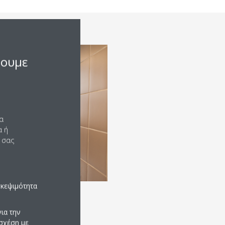
σουμε
να
α ή
 σας
σκεψιμότητα
ια την
σχέση με