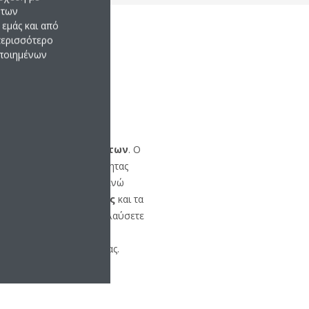
 των
εμάς και από
 περισσότερο
οποιημένων
κονομικά
τάσταση
ς είναι
ιδανικές για
σταση παλαιών λεβήτων
. Ο
βριδικής αντλίας θερμότητας
στο χώρο εγκατάστασης, ενώ
άρχουσες σωληνώσεις
και τα
τρόπο, μπορείτε να απολαύσετε
ας θερμότητας, χωρίς να
 ολόκληρο το σύστημά σας.