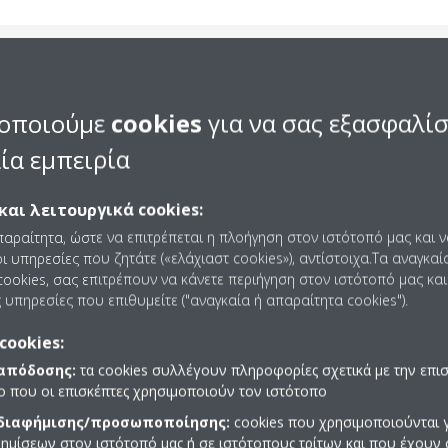
η τεχνολογία
οποιούμε
cookies
για να σας εξασφαλί
ια θέρμανση
ία εμπειρία
 χρήσης
και λειτουργικά cookies:
παραίτητα, ώστε να επιτρέπεται η πλοήγηση στον ιστότοπό μας και 
μας διπλό εναλλάκτη
ι υπηρεσίες που ζητάτε («ελάχιαστ cookies»), αντίστοιχα.Τα αναγκαί
α θερμότητας Daikin Altherma
ookies, σας επιτρέπουν να κάνετε περιήγηση στον ιστότοπό μας και
 συμπύκνωσης
για θέρμανση
 υπηρεσίες που επιθυμείτε ("αναγκαία ή απαραίτητα cookies").
ήσης κατά
10-15% πιο
οσιακοί λέβητες συμπύκνωσης
cookies:
 απόδοσης:
τα cookies συλλέγουν πληροφορίες σχετικά με την επι
πο που οι επισκέπτες χρησιμοποιούν τον ιστότοπο
 διαφήμισης/προσωποποίησης:
cookies που χρησιμοποιούνται γ
ημίσεων στον ιστότοπό μας ή σε ιστότοπους τρίτων και που έχουν 