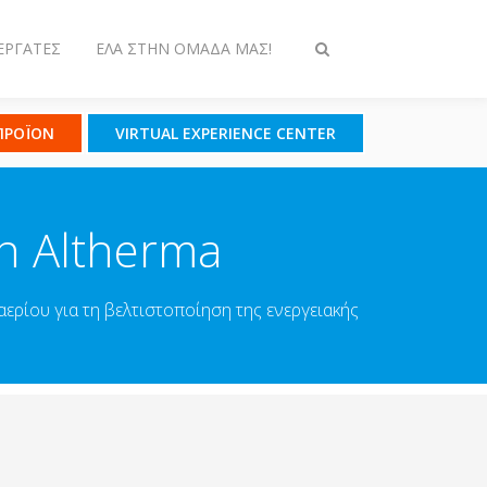
ΕΡΓΆΤΕΣ
ΈΛΑ ΣΤΗΝ ΟΜΆΔΑ ΜΑΣ!
Εναλλαγή
στην
αναζήτηση
 ΠΡΟΪΟΝ
VIRTUAL EXPERIENCE CENTER
in Altherma
ερίου για τη βελτιστοποίηση της ενεργειακής