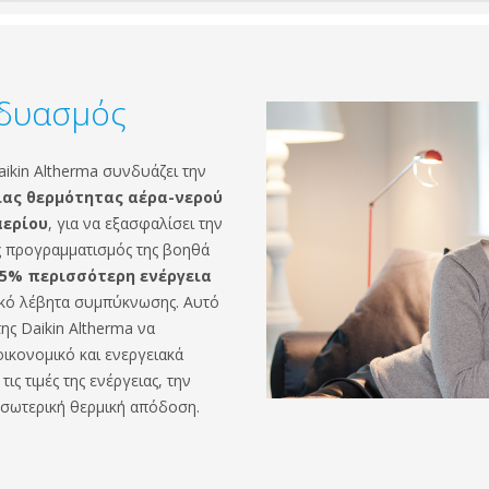
νδυασμός
aikin Altherma συνδυάζει την
ίας θερμότητας αέρα-νερού
ερίου
, για να εξασφαλίσει την
 προγραμματισμός της βοηθά
35% περισσότερη ενέργεια
ακό λέβητα συμπύκνωσης. Αυτό
ης Daikin Altherma να
οικονομικό και ενεργειακά
ς τιμές της ενέργειας, την
 εσωτερική θερμική απόδοση.