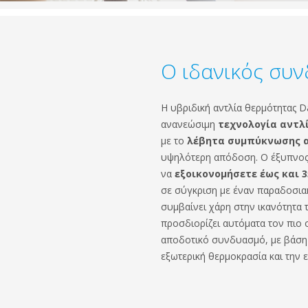
Ο ιδανικός συ
Η υβριδική αντλία θερμότητας D
ανανεώσιμη
τεχνολογία αντλ
με το
λέβητα συμπύκνωσης α
υψηλότερη απόδοση. Ο έξυπνος
να
εξοικονομήσετε έως και 
σε σύγκριση με έναν παραδοσι
συμβαίνει χάρη στην ικανότητα τ
προσδιορίζει αυτόματα τον πιο 
αποδοτικό συνδυασμό, με βάση τι
εξωτερική θερμοκρασία και την