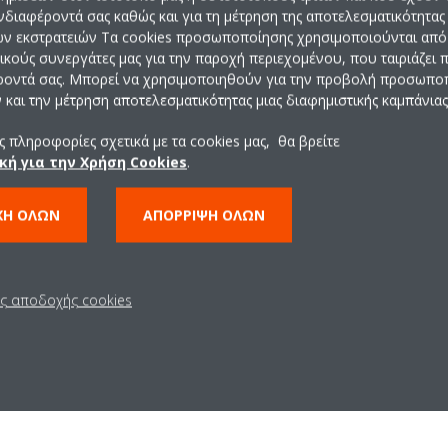
ενδιαφέροντά σας καθώς και για τη μέτρηση της αποτελεσματικότητας
ών εκστρατειών Τα cookies προσωποποίησης χρησιμοποιούνται από 
ρικούς συνεργάτες μας για την παροχή περιεχομένου, που ταιριάζει
ροντά σας. Μπορεί να χρησιμοποιηθούν για την προβολή προσωπ
Εύκολη και οι
και την μέτρηση αποτελεσματικότητας μιας διαφημιστικής καμπάνιας
προσιτή εγκα
 πληροφορίες σχετικά με τα cookies μας, θα βρείτε
κή για την Χρήση Cookies
.
Οι υβριδικές αντλίες θερμότητα
ΧΉ ΌΛΩΝ
ΑΠΌΡΡΙΨΗ ΌΛΩΝ
ανακαινίσεις
και
αντικατά
συμπαγής σχεδιασμός
της υ
Daikin Altherma απαιτεί ελάχι
ενσωματώνεται άψογα στις
υπ
ις αποδοχής cookies
καλοριφέρ
σας. Με αυτό τον 
την ενεργειακή απόδοση αντλί
χρειάζεται να αντικαταστήσετε