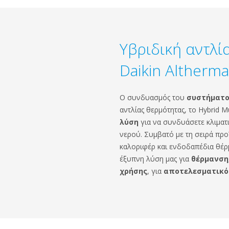
Υβριδική αντλί
Daikin Altherma
Ο συνδυασμός του
συστήματος
αντλίας θερμότητας, το Hybrid Mul
λύση
για να συνδυάσετε κλιματ
νερού. Συμβατό με τη σειρά προϊό
καλοριφέρ και ενδοδαπέδια θέρμα
έξυπνη λύση μας για
θέρμανση,
χρήσης
, για
αποτελεσματικό 