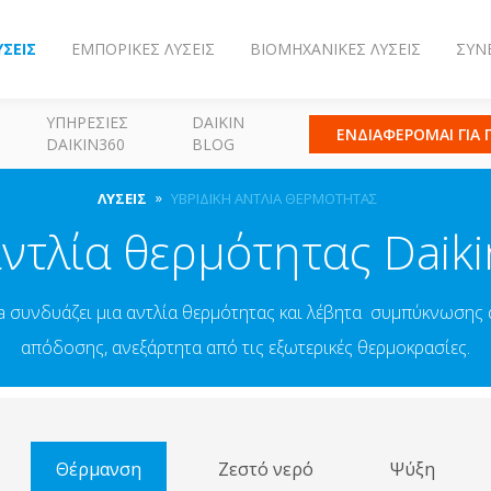
ΎΣΕΙΣ
ΕΜΠΟΡΙΚΈΣ ΛΎΣΕΙΣ
ΒΙΟΜΗΧΑΝΙΚΈΣ ΛΎΣΕΙΣ
ΣΥΝ
ΥΠΗΡΕΣΊΕΣ
DAIKIN
ΕΝΔΙΑΦΕΡΟΜΑΙ ΓΙΑ
DAIKIN360
BLOG
ΛΎΣΕΙΣ
ΥΒΡΙΔΙΚΉ ΑΝΤΛΊΑ ΘΕΡΜΌΤΗΤΑΣ
ντλία θερμότητας Daik
ma συνδυάζει μια αντλία θερμότητας και λέβητα συμπύκνωσης α
απόδοσης, ανεξάρτητα από τις εξωτερικές θερμοκρασίες.
Θέρμανση
Ζεστό νερό
Ψύξη