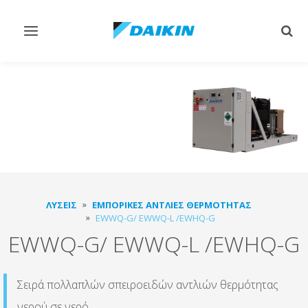
Εναλλαγή
Εναλ
στην
στην
πλοήγηση
αναζ
ΛΎΣΕΙΣ
ΕΜΠΟΡΙΚΈΣ ΑΝΤΛΊΕΣ ΘΕΡΜΌΤΗΤΑΣ
EWWQ-G/ EWWQ-L /EWHQ-G
EWWQ-G/ EWWQ-L /EWHQ-G
Σειρά πολλαπλών σπειροειδών αντλιών θερμότητας
νερού σε νερό