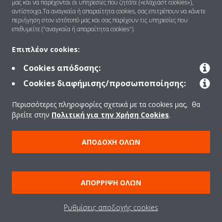
μας και να παρέχονται οι υπηρεσίες που ζητάτε («ελάχιαστ cookies»),
αντίστοιχα.Τα αναγκαία ή απαραίτητα cookies, σας επιτρέπουν να κάνετε
περιήγηση στον ιστότοπό μας και σας παρέχουν τις υπηρεσίες που
Λύσεις
επιθυμείτε ("αναγκαία ή απαραίτητα cookies").
Επιπλέον cookies:
Επικοινωνία
Cookies απόδοσης:
Cookies διαφήμισης/προσωποποίησης:
Προϊόντα
Περισσότερες πληροφορίες σχετικά με τα cookies μας, θα
βρείτε στην
Πολιτική για την Χρήση Cookies
.
Copyright © Daikin
ΑΠΟΔΟΧΉ ΌΛΩΝ
Ανακοίνωση νομικού περιεχομένου
ΠΟΛΙΤΙΚΗ ΧΡΗΣΗΣ COOKIES
Πολιτική Προστασίας Δεδομένων
Εταιρική δεοντολογία
ΑΠΌΡΡΙΨΗ ΌΛΩΝ
Data Act
Ρυθμίσεις αποδοχής cookies