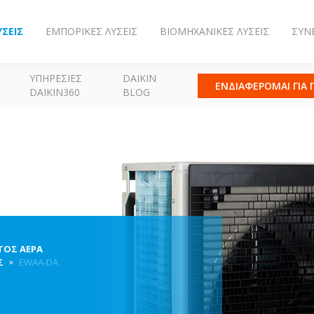
ΎΣΕΙΣ
ΕΜΠΟΡΙΚΈΣ ΛΎΣΕΙΣ
ΒΙΟΜΗΧΑΝΙΚΈΣ ΛΎΣΕΙΣ
ΣΥΝ
ΥΠΗΡΕΣΊΕΣ
DAIKIN
ΕΝΔΙΑΦΕΡΟΜΑΙ ΓΙΑ
DAIKIN360
BLOG
ΤΟΣ ΑΈΡΑ
Σ
EWAA-DA