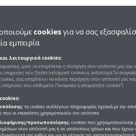
nverter
Συμπιεστής
οποιούμε
cookies
για να σας εξασφαλί
ία εμπειρία
 Inverter προσαρμόζουν
Οι συμπιεστές τύπου swing
ύτητα του συμπιεστή στις
πτερύγιο και κύλινδρο με 
παιτήσεις. Οι λιγότερες
μέρη που παράγουν λιγότ
και λειτουργικά cookies:
αι τα σταματήματα που
και τριβή, επιτυγχάν
παραίτητα, ώστε να επιτρέπεται η πλοήγηση στον ιστότοπό μας και 
υν ενέργεια έχουν ως
αξιοπιστία και απόδοση σε
ι υπηρεσίες που ζητάτε («ελάχιαστ cookies»), αντίστοιχα.Τα αναγκαί
ην μειωμένη κατανάλωση
συμβατικούς περιστροφι
ookies, σας επιτρέπουν να κάνετε περιήγηση στον ιστότοπό μας και
ς 30%) και περισσότερο
 υπηρεσίες που επιθυμείτε ("αναγκαία ή απαραίτητα cookies").
ές θερμοκρασίες.
cookies:
 απόδοσης:
τα cookies συλλέγουν πληροφορίες σχετικά με την επι
πο που οι επισκέπτες χρησιμοποιούν τον ιστότοπο
 διαφήμισης/προσωποποίησης:
cookies που χρησιμοποιούνται γ
ημίσεων στον ιστότοπό μας ή σε ιστότοπους τρίτων και που έχουν 
ενδιαφέροντά σας καθώς και για τη μέτρηση της αποτελεσματικότητας