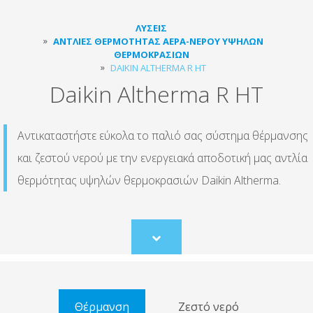
ΛΎΣΕΙΣ
ΑΝΤΛΊΕΣ ΘΕΡΜΌΤΗΤΑΣ ΑΈΡΑ-ΝΕΡΟΎ ΥΨΗΛΏΝ
ΘΕΡΜΟΚΡΑΣΙΏΝ
DAIKIN ALTHERMA R HT
Daikin Altherma R HT
Αντικαταστήστε εύκολα το παλιό σας σύστημα θέρμανσης
και ζεστού νερού με την ενεργειακά αποδοτική μας αντλία
θερμότητας υψηλών θερμοκρασιών Daikin Altherma.
Scroll
to
content
Θέρμανση
Ζεστό νερό