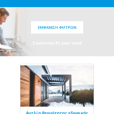
ΕΜΦΆΝΙΣΗ ΦΊΛΤΡΩΝ
3 solutions fit your need
Αντλία θερμότητας εδαφικής