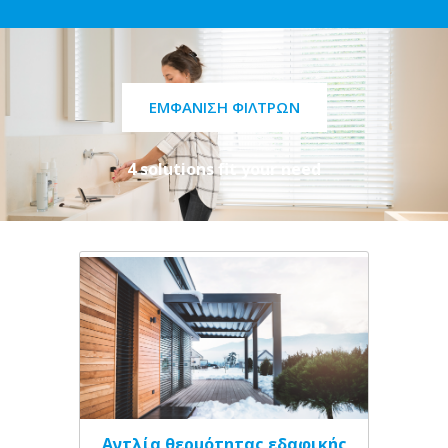
ΕΜΦΆΝΙΣΗ ΦΊΛΤΡΩΝ
4 solutions fit your need
Αντλία θερμότητας εδαφικής