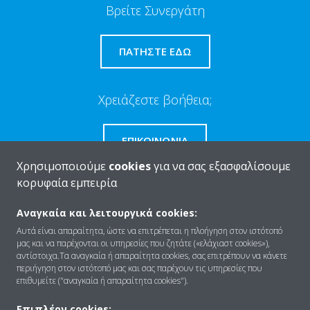
Βρείτε Συνεργάτη
ΠΑΤΉΣΤΕ ΕΔΏ
Χρειάζεστε βοήθεια;
ΕΠΙΚΟΙΝΩΝΊΑ
Χρησιμοποιούμε
cookies
για να σας εξασφαλίσουμε
κορυφαία εμπειρία
Αναγκαία και λειτουργικά cookies:
Ποιοι είμαστε
Αυτά είναι απαραίτητα, ώστε να επιτρέπεται η πλοήγηση στον ιστότοπό
μας και να παρέχονται οι υπηρεσίες που ζητάτε («ελάχιαστ cookies»),
αντίστοιχα.Τα αναγκαία ή απαραίτητα cookies, σας επιτρέπουν να κάνετε
περιήγηση στον ιστότοπό μας και σας παρέχουν τις υπηρεσίες που
Λύσεις
επιθυμείτε ("αναγκαία ή απαραίτητα cookies").
Επιπλέον cookies: