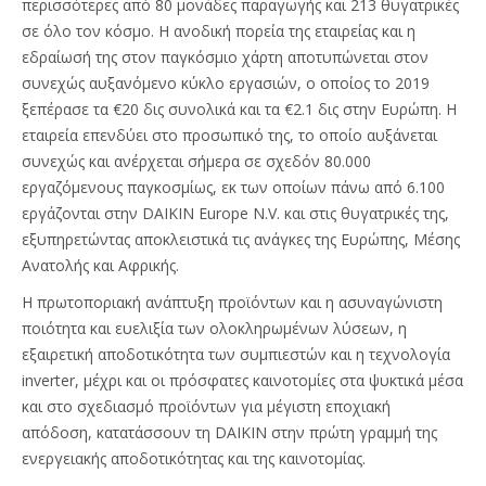
περισσότερες από 80 μονάδες παραγωγής και 213 θυγατρικές
σε όλο τον κόσμο. Η ανοδική πορεία της εταιρείας και η
εδραίωσή της στον παγκόσμιο χάρτη αποτυπώνεται στον
συνεχώς αυξανόμενο κύκλο εργασιών, ο οποίος το 2019
ξεπέρασε τα €20 δις συνολικά και τα €2.1 δις στην Ευρώπη. Η
εταιρεία επενδύει στο προσωπικό της, το οποίο αυξάνεται
συνεχώς και ανέρχεται σήμερα σε σχεδόν 80.000
εργαζόμενους παγκοσμίως, εκ των οποίων πάνω από 6.100
εργάζονται στην DAIKIN Europe N.V. και στις θυγατρικές της,
εξυπηρετώντας αποκλειστικά τις ανάγκες της Ευρώπης, Μέσης
Ανατολής και Αφρικής.
Η πρωτοποριακή ανάπτυξη προϊόντων και η ασυναγώνιστη
ποιότητα και ευελιξία των ολοκληρωμένων λύσεων, η
εξαιρετική αποδοτικότητα των συμπιεστών και η τεχνολογία
inverter, μέχρι και οι πρόσφατες καινοτομίες στα ψυκτικά μέσα
και στο σχεδιασμό προϊόντων για μέγιστη εποχιακή
απόδοση, κατατάσσουν τη DAIKIN στην πρώτη γραμμή της
ενεργειακής αποδοτικότητας και της καινοτομίας.