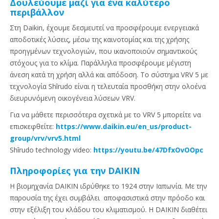
Δουλεύουμε μαζί για ένα καλύτερο
περιβάλλον
Στη Daikin, έχουμε δεσμευτεί να προσφέρουμε ενεργειακά
αποδοτικές λύσεις, μέσω της καινοτομίας και της χρήσης
προηγμένων τεχνολογιών, που ικανοποιούν σημαντικούς
στόχους για το κλίμα. Παράλληλα προσφέρουμε μέγιστη
άνεση κατά τη χρήση αλλά και απόδοση. Το σύστημα VRV 5 με
τεχνολογία Shîrudo είναι η τελευταία προσθήκη στην ολοένα
διευρυνόμενη οικογένεια λύσεων VRV.
Για να μάθετε περισσότερα σχετικά με το VRV 5 μπορείτε να
επισκεφθείτε:
https://www.daikin.eu/en_us/product-
group/vrv/vrv5.html
Shîrudo technology video:
https://youtu.be/47DfxOvOOpc
Πληροφορίες για την DAIKIN
Η βιομηχανία DAIKIN ιδρύθηκε το 1924 στην Ιαπωνία. Με την
παρουσία της έχει συμβάλει αποφασιστικά στην πρόοδο και
στην εξέλιξη του κλάδου του κλιματισμού. Η DAIKIN διαθέτει