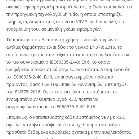
οικιακές εφαρμογές κλιματισμού. Φέτος, η Daikin αποκαλύπτει
την προηγμένη τεχνολογία Shîrudo, η οποία υποστηρίζει
πλήρως τις δυνατότητες του νέου VRV 5 και διασφαλίζει τη
εναρμόνιση του, σε μεγάλη γκάμα εφαρμογών.
Τα πρότυπα που διέπουν τη χρήση ψυκτικών υγρών σε
αντλίες θερμότητας είναι δύο : το γενικό EN378: 2016, το
οποίο αναφέρεται στην τοξικότητα και στην ευφλεκτότητα και
το πιο συγκεκριμένο IEC60335-2-40: Ed.6, το οποίο
αναφέρεται αποκλειστικά στην ευφλεκτότητα. Δεδομένου ότι
το IEC60335-2-40: Ed.6, είναι συγκεκριμένο πρότυπο
προϊόντος, βάση των Ευρωπαϊκών κανονισμών, υπερισχύει
του EN378: 2016. Ως εκ τούτου, όλα τα συστήματα που
ενσωματώνουν ψυκτικό υγρό R32, πρέπει να
συμμορφώνονται με το IEC60335-2-40: Ed.6.
Επομένως, ο κατασκευαστής κάθε συστήματος VRV με R32,
οφείλει να λάβει υπόψη κατά τον σχεδιασμό του ακόμα,
πρόσθετα δεδομένα ασφαλείας σχετικά με την ευφλεκτότητα,