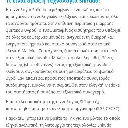
Τι είναι όμως η τεχνολογία Shîrudo;
Η τεχνολογία Shîrudo περιλαμβάνει ένα πλήρες πακέτο
προηγμένων τεχνολογικών εξελίξεων, εμπερικλείοντας όλα
τα ισχύοντα πρότυπα. Στην απίθανη περίπτωση διαρροής
ψυκτικού υγρού, ο ενσωματωμένος αισθητήρας που υπάρχει
σε όλες τις εσωτερικές μονάδες, ανιχνεύει τη διαρροή και
ενεργοποιεί ηχητικό και οπτικό συναγερμό στον τοπικό
ελεγκτή Madoka. Ταυτόχρονα, ξεκινά η ανάκτηση ψυκτικού
στην εξωτερική μονάδα. Μόλις αυτή ολοκληρωθεί, βάνες
διακοπής (shut off valves) εντός της εξωτερικής μονάδας
κλείνουν, συγκρατώντας σε αυτή με ασφάλεια το ψυκτικό
υγρό. Εάν απαιτείται πρόσθετος εποπτικός συναγερμός,
αυτός μπορεί εύκολα να ενσωματωθεί στον ελεγκτή Madoka
του συστήματος ή σε κάποιον εξωτερικό συναγερμό.
Η αποτελεσματικότητα της τεχνολογίας Shîrudo έχει
πιστοποιηθεί από τρίτο, ανεξάρτητο οργανισμό (SGS CECEC).
Παρακάτω, μπορείτε να βρείτε το link για ένα βίντεο το οποίο
εξηγεί αναλυτικά, τη λειτουργία της τεχνολογίας Shîrudo: