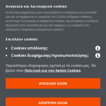
Αναγκαία και λειτουργικά cookies:
Αυτά είναι απαραίτητα, ώστε να επιτρέπεται η πλοήγηση στον ιστότοπό
Ποιοι είμαστε
μας και να παρέχονται οι υπηρεσίες που ζητάτε («ελάχιαστ cookies»),
αντίστοιχα.Τα αναγκαία ή απαραίτητα cookies, σας επιτρέπουν να κάνετε
περιήγηση στον ιστότοπό μας και σας παρέχουν τις υπηρεσίες που
επιθυμείτε ("αναγκαία ή απαραίτητα cookies").
Λύσεις
Επιπλέον cookies:
Cookies απόδοσης:
Επικοινωνία
Cookies διαφήμισης/προσωποποίησης:
Περισσότερες πληροφορίες σχετικά με τα cookies μας, θα
Προϊόντα
βρείτε στην
Πολιτική για την Χρήση Cookies
.
ΑΠΟΔΟΧΉ ΌΛΩΝ
Copyright © Daikin
Ανακοίνωση νομικού περιεχομένου
ΠΟΛΙΤΙΚΗ ΧΡΗΣΗΣ COOKIES
Πολιτική Προστασίας Δεδομένων
Εταιρική δεοντολογία
ΑΠΌΡΡΙΨΗ ΌΛΩΝ