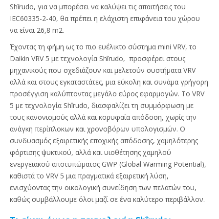
Shîrudo, για να μπορέσει να καλύψει τις απαιτήσεις του
IEC60335-2-40, θα πρέπει η ελάχιστη επιφάνεια του χώρου
να είναι 26,8 m2.
Έχοντας τη φήμη ως το πιο ευέλικτο σύστημα mini VRV, το
Daikin VRV 5 με τεχνολογία Shîrudo, προσφέρει στους
μηχανικούς που σχεδιάζουν και μελετούν συστήματα VRV
αλλά και στους εγκαταστάτες, μια εύκολη και συνάμα γρήγορη
προσέγγιση καλύπτοντας μεγάλο εύρος εφαρμογών. Το VRV
5 με τεχνολογία Shîrudo, διασφαλίζει τη συμμόρφωση με
τους κανονισμούς αλλά και κορυφαία απόδοση, χωρίς την
ανάγκη περίπλοκων και χρονοβόρων υπολογισμών. Ο
συνδυασμός εξαιρετικής εποχικής απόδοσης, χαμηλότερης
φόρτισης ψυκτικού, αλλά και υιοθέτησης χαμηλού
ενεργειακού αποτυπώματος GWP (Global Warming Potential),
καθιστά το VRV 5 μια πραγματικά εξαιρετική λύση,
ενισχύοντας την οικολογική συνείδηση των πελατών του,
καθώς συμβάλλουμε όλοι μαζί σε ένα καλύτερο περιβάλλον.