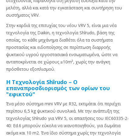
στοχεύοντας παράλληλα στη μέγιστη ευελιξία κατά την
μελέτη, αλλά και κατά την εγκατάσταση και συντήρηση του
συστήματος VRV.
Στην καρδιά της επιτυχίας του νέου VRV 5, είναι μια νέα
τεχνολογία της Daikin, η τεχνολογία Shîrudo, βάση της
οποίας, το κάθε μηχάνημα διαθέτει όλα τα συστήματα
προστασίας και ειδοποίησης σε περίπτωση διαρροής
ψυκτικού υγρού εργοστασιακά ενσωματωμένα, ώστε να
ανταποκρίνεται σε χώρους ≥10m², χωρίς την ανάγκη
πρόσθετου εξοπλισμού.
Η Τεχνολογία Shîrudo – Ο
επαναπροσδιορισμός των ορίων του
"εφικτού"
Ένα μέσο σύστημα mini VRV με R32, εκτιμάται ότι περιέχει
περίπου 6,5 kg ψυκτικού συνολικά. Με την ανάπτυξη της
τεχνολογίας Shîrudo για VRV 5, οι απαιτήσεις του IEC60335-2-
40: Ed.6 μπορούν εύκολα να ικανοποιηθούν, για δωμάτια
ακόμα και 10 m2. Ένα ίδιο σύστημα χωρίς την τεχνολογία