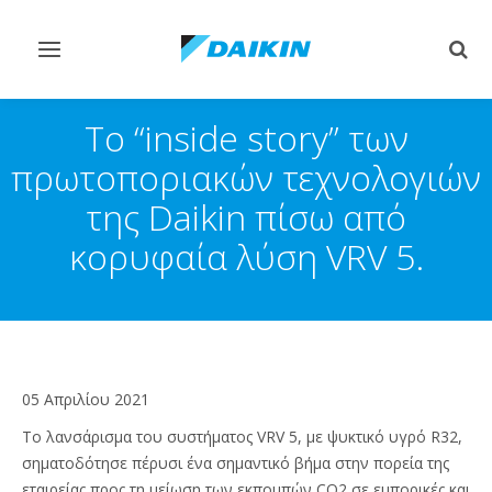
Εναλλαγή
Εναλ
στην
στην
πλοήγηση
αναζ
To “inside story” των
πρωτοποριακών τεχνολογιών
της Daikin πίσω από
κορυφαία λύση VRV 5.
05 Απριλίου 2021
Το λανσάρισμα του συστήματος VRV 5, με ψυκτικό υγρό R32,
σηματοδότησε πέρυσι ένα σημαντικό βήμα στην πορεία της
εταιρείας προς τη μείωση των εκπομπών CO2 σε εμπορικές και