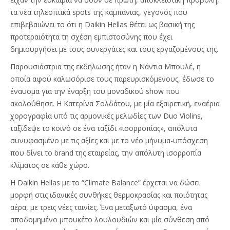
τα νέα τηλεοπτικά spots της καμπάνιας, γεγονός που
επιβεβαιώνει το ότι η Daikin Hellas θέτει ως βασική της
προτεραιότητα τη σχέση εμπιστοσύνης που έχει
δημιουργήσει με τους συνεργάτες και τους εργαζομένους της.
Παρουσιάστρια της εκδήλωσης ήταν η Νάντια Μπουλέ, η
οποία αφού καλωσόρισε τους παρευρισκόμενους, έδωσε το
έναυσμα για την έναρξη του μοναδικού show που
ακολούθησε. Η Κατερίνα Σολδάτου, με μία εξαιρετική, εναέρια
χορογραφία υπό τις αρμονικές μελωδίες των Duo Violins,
ταξίδεψε το κοινό σε ένα ταξίδι «ισορροπίας», απόλυτα
συνυφασμένο με τις αξίες και με το νέο μήνυμα-υπόσχεση
που δίνει το brand της εταιρείας, την απόλυτη ισορροπία
κλίματος σε κάθε χώρο.
Η Daikin Hellas με το “Climate Balance” έρχεται να δώσει
μορφή στις ιδανικές συνθήκες θερμοκρασίας και ποιότητας
αέρα, με τρεις νέες ταινίες. Ένα μεταξωτό ύφασμα, ένα
αποδομημένο μπουκέτο λουλουδιών και μία σύνθεση από