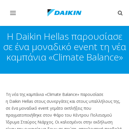
Εναλλαγή
Εναλ
στην
στην
πλοήγηση
αναζ
Η Daikin Hellas παρουσίασε
σε ένα μοναδικό event τη νέα
καμπάνια «Climate Balance»
Τη νέα της καμπάνια «Climate Balance» παρουσίασε
η Daikin Hellas στους συνεργάτες και στους υπαλλήλους της,
σε ένα μοναδικό event γεμάτο εκπλήξεις που
πραγματοποιήθηκε στον Φάρο του Κέντρου Πολιτισμού
Ίδρυμα Σταύρος Νιάρχος. Οι καλεσμένοι στην εκδήλωση
είχαν την ευκαιρία να δουν σε πρώτη, αποκλειστική προβολή,