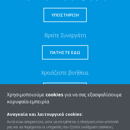
ΥΠΟΣΤΗΡΙΞΗ
Βρείτε Συνεργάτη
ΠΑΤΉΣΤΕ ΕΔΏ
Χρειάζεστε βοήθεια;
ΕΠΙΚΟΙΝΩΝΊΑ
Χρησιμοποιούμε
cookies
για να σας εξασφαλίσουμε
κορυφαία εμπειρία
Αναγκαία και λειτουργικά cookies:
Αυτά είναι απαραίτητα, ώστε να επιτρέπεται η πλοήγηση στον ιστότοπό
Ποιοι είμαστε
μας και να παρέχονται οι υπηρεσίες που ζητάτε («ελάχιαστ cookies»),