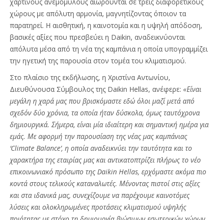
χάρτινους ανεμόμυλους αιωρούνται σε τρεις διαφορετικούς
χώρους με απόλυτη αρμονία, μαγνητίζοντας όποιον τα
παρατηρεί. Η αισθητική, η καινοτομία και η υψηλή απόδοση,
βασικές αξίες που πρεσβεύει η Daikin, αναδεικνύονται
απόλυτα μέσα από τη νέα της καμπάνια η οποία υπογραμμίζει
την ηγετική της παρουσία στον τομέα του κλιματισμού.
Στο πλαίσιο της εκδήλωσης, η Χριστίνα Αντωνίου,
Διευθύνουσα Σύμβουλος της Daikin Hellas, ανέφερε:
«Είναι
μεγάλη η χαρά μας που βρισκόμαστε εδώ όλοι μαζί μετά από
σχεδόν δύο χρόνια, τα οποία ήταν δύσκολα, όμως ταυτόχρονα
δημιουργικά. Σήμερα, είναι μία ιδιαίτερη και σημαντική ημέρα για
εμάς. Με αφορμή την παρουσίαση της νέας μας καμπάνιας
‘Climate Balance’, η οποία αναδεικνύει την ταυτότητα και το
χαρακτήρα της εταιρίας μας και αντικατοπτρίζει πλήρως το νέο
επικοινωνιακό πρόσωπο της Daikin Hellas, ερχόμαστε ακόμα πιο
κοντά στους τελικούς καταναλωτές. Μένοντας πιστοί στις αξίες
και στα ιδανικά μας, συνεχίζουμε να παρέχουμε καινοτόμες
λύσεις και ολοκληρωμένες προτάσεις κλιματισμού υψηλής
ποιότητας με στόχο τη δημιουργία βιώσιμων εσωτερικών χώρων