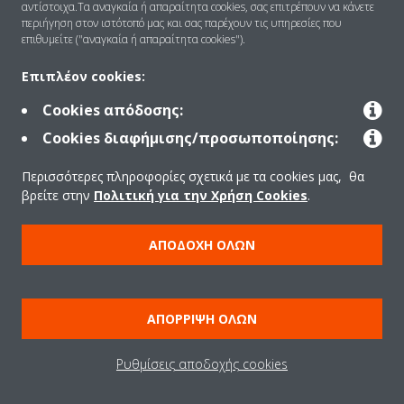
αντίστοιχα.Τα αναγκαία ή απαραίτητα cookies, σας επιτρέπουν να κάνετε
περιήγηση στον ιστότοπό μας και σας παρέχουν τις υπηρεσίες που
επιθυμείτε ("αναγκαία ή απαραίτητα cookies").
Λύσεις
Επιπλέον cookies:
Cookies απόδοσης:
Επικοινωνία
Cookies διαφήμισης/προσωποποίησης:
Περισσότερες πληροφορίες σχετικά με τα cookies μας, θα
Προϊόντα
βρείτε στην
Πολιτική για την Χρήση Cookies
.
ΑΠΟΔΟΧΉ ΌΛΩΝ
Copyright © Daikin
Ανακοίνωση νομικού περιεχομένου
ΠΟΛΙΤΙΚΗ ΧΡΗΣΗΣ COOKIES
Πολιτική Προστασίας Δεδομένων
Εταιρική δεοντολογία
ΑΠΌΡΡΙΨΗ ΌΛΩΝ
Data Act
Ρυθμίσεις αποδοχής cookies