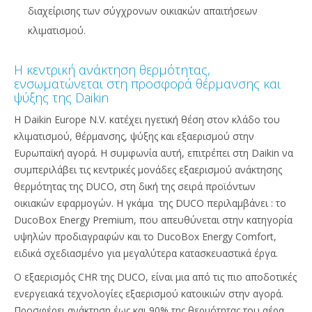
διαχείρισης των σύγχρονων οικιακών απαιτήσεων
κλιματισμού.
Η κεντρική ανάκτηση θερμότητας,
ενσωματώνεται στη προσφορά θέρμανσης και
ψύξης της Daikin
Η Daikin Europe N.V. κατέχει ηγετική θέση στον κλάδο του
κλιματισμού, θέρμανσης, ψύξης και εξαερισμού στην
Ευρωπαϊκή αγορά. Η συμφωνία αυτή, επιτρέπει στη Daikin να
συμπεριλάβει τις κεντρικές μονάδες εξαερισμού ανάκτησης
θερμότητας της DUCO, στη δική της σειρά προϊόντων
οικιακών εφαρμογών. Η γκάμα της DUCO περιλαμβάνει : το
DucoBox Energy Premium, που απευθύνεται στην κατηγορία
υψηλών προδιαγραφών και το DucoBox Energy Comfort,
ειδικά σχεδιασμένο για μεγαλύτερα κατασκευαστικά έργα.
Ο εξαερισμός CHR της DUCO, είναι μια από τις πιο αποδοτικές
ενεργειακά τεχνολογίες εξαερισμού κατοικιών στην αγορά.
Προσφέρει ανάκτηση έως και 90% της θερμότητας του αέρα