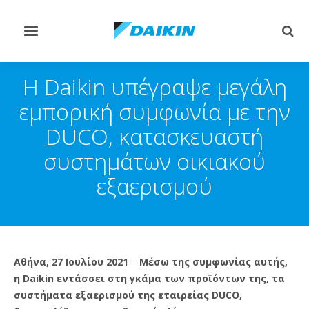
Εναλλαγή
Εναλ
στην
στην
πλοήγηση
αναζ
Η Daikin υπέγραψε μεγάλη
εμπορική συμφωνία με την
DUCO, κατασκευαστή
συστημάτων οικιακού
εξαερισμού
Αθήνα, 27 Ιουλίου 2021
–
Μέσω της συμφωνίας αυτής,
η Daikin εντάσσει στη γκάμα των προϊόντων της, τα
συστήματα εξαερισμού της εταιρείας DUCO,