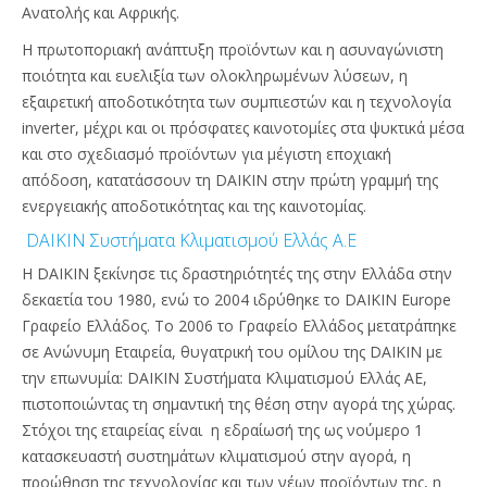
Ανατολής και Αφρικής.
Η πρωτοποριακή ανάπτυξη προϊόντων και η ασυναγώνιστη
ποιότητα και ευελιξία των ολοκληρωμένων λύσεων, η
εξαιρετική αποδοτικότητα των συμπιεστών και η τεχνολογία
inverter, μέχρι και οι πρόσφατες καινοτομίες στα ψυκτικά μέσα
και στο σχεδιασμό προϊόντων για μέγιστη εποχιακή
απόδοση, κατατάσσουν τη DAIKIN στην πρώτη γραμμή της
ενεργειακής αποδοτικότητας και της καινοτομίας.
DAIKIN Συστήματα Κλιματισμού Ελλάς Α.Ε
Η DAIKIN ξεκίνησε τις δραστηριότητές της στην Ελλάδα στην
δεκαετία του 1980, ενώ το 2004 ιδρύθηκε το DAIKIN Europe
Γραφείο Ελλάδος. Το 2006 το Γραφείο Ελλάδος μετατράπηκε
σε Ανώνυμη Εταιρεία, θυγατρική του ομίλου της DAIKIN με
την επωνυμία: DAIKIN Συστήματα Κλιματισμού Ελλάς ΑΕ,
πιστοποιώντας τη σημαντική της θέση στην αγορά της χώρας.
Στόχοι της εταιρείας είναι η εδραίωσή της ως νούμερο 1
κατασκευαστή συστημάτων κλιματισμού στην αγορά, η
προώθηση της τεχνολογίας και των νέων προϊόντων της, η