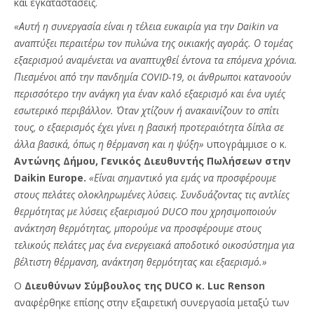
και εγκαταστάσεις.
«Αυτή η συνεργασία είναι η τέλεια ευκαιρία για την Daikin να
αναπτύξει περαιτέρω τον πυλώνα της οικιακής αγοράς. Ο τομέας
εξαερισμού αναμένεται να αναπτυχθεί έντονα τα επόμενα χρόνια.
Πιεσμένοι από την πανδημία COVID-19, οι άνθρωποι κατανοούν
περισσότερο την ανάγκη για έναν καλό εξαερισμό και ένα υγιές
εσωτερικό περιβάλλον. Όταν χτίζουν ή ανακαινίζουν το σπίτι
τους, ο εξαερισμός έχει γίνει η βασική προτεραιότητα δίπλα σε
άλλα βασικά, όπως η θέρμανση και η ψύξη»
υπογράμμισε ο κ.
Αντώνης Δήμου, Γενικός Διευθυντής Πωλήσεων στην
Daikin Europe.
«Είναι σημαντικό για εμάς να προσφέρουμε
στους πελάτες ολοκληρωμένες λύσεις. Συνδυάζοντας τις αντλίες
θερμότητας με λύσεις εξαερισμού DUCO που χρησιμοποιούν
ανάκτηση θερμότητας, μπορούμε να προσφέρουμε στους
τελικούς πελάτες μας ένα ενεργειακά αποδοτικό οικοσύστημα για
βέλτιστη θέρμανση, ανάκτηση θερμότητας και εξαερισμό.»
Ο
Διευθύνων Σύμβουλος της DUCO κ. Luc Renson
αναφέρθηκε επίσης στην εξαιρετική συνεργασία μεταξύ των