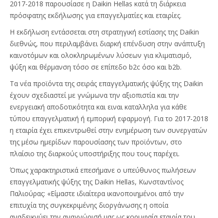
2017-2018 παρουσίασε η Daikin Hellas κατά τη διάρκεια
πρόσφατης εκδήλωσης για επαγγελματίες και εταιρίες.
Η εκδήλωση εντάσσεται στη στρατηγική εστίασης της Daikin
διεθνώς, που περιλαμβάνει διαρκή επένδυση στην ανάπτυξη
καινοτόμων και ολοκληρωμένων λύσεων για κλιματισμό,
ψύξη και θέρμανση τόσο σε επίπεδο b2c όσο και b2b.
Τα νέα προϊόντα της σειράς επαγγελματικής ψύξης της Daikin
έχουν σχεδιαστεί με γνώμωνα την αξιοπιστία και την
ενεργειακή αποδοτικότητα και ειναι καταλληλα για κάθε
τύπου επαγγελματική ή εμπορική εφαρμογή. Για το 2017-2018
η εταιρία έχει επικεντρωθεί στην ενημέρωση των συνεργατών
της μέσω ημερίδων παρουσίασης των προϊόντων, στο
πλαίσιο της διαρκούς υποστήριξης που τους παρέχει.
Όπως χαρακτηριστικά επεσήμανε ο υπεύθυνος πωλήσεων
επαγγελματικής ψύξης της Daikin Hellas, Κωνσταντίνος
Παλιούρας: «Είμαστε ιδιαίτερα ικανοποιημένοι από την
επιτυχία της συγκεκριμένης διοργάνωσης η οποία
αναδεικνύει την αναγνώρισή μας ως κορυφαία εταιρία του