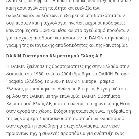
Ανατολής και Αφρικής. Η πρωτοποριακή ανάπτυξη προϊόντων
και η ασυναγώνιστη ποιότητα και ευελιξία των
ολοκληρωμένων λύσεων, η εξαιρετική αποδοτικότητα των
συμπιεστών και η τεχνολογία inverter, μέχρι οι πρόσφατες
καινοτομίες στα ψυκτικά μέσα και στο σχεδιασμό προϊόντων
για εποχιακή απόδοση, κατατάσσουν τη DAIKIN στην πρώτη
γραμμή της ενεργειακής αποδοτικότητας και της καινοτομίας.
DAIKIN Συστήματα Κλιματισμού Ελλάς Α.Ε
Η DAIKIN ξεκίνησε τις δραστηριότητές της στην Ελλάδα στην
δεκαετία του 1980, ενώ το 2004 ιδρύθηκε το DAIKIN Europe
Γραφείο Ελλάδος. Το 2006 η DAIKIN Europe Γραφείο
Ελλάδος μετατράπηκε σε Ανώνυμη Εταιρεία, θυγατρική του
ομίλου της DAIKIN με την επωνυμία: DAIKIN Συστήματα
Κλιματισμού Ελλάς ΑΕ, πιστοποιώντας τη σημαντική της θέση
στην αγορά της χώρας. Στόχοι της εταιρείας είναι η εδραίωσή
της ως νούμερο 1 κατασκευαστή συστημάτων κλιματισμού
στην αγορά, η προώθηση της τεχνολογίας και των νέων
προϊόντων της, η συνεχής προσπάθεια για ανάπτυξη ενός