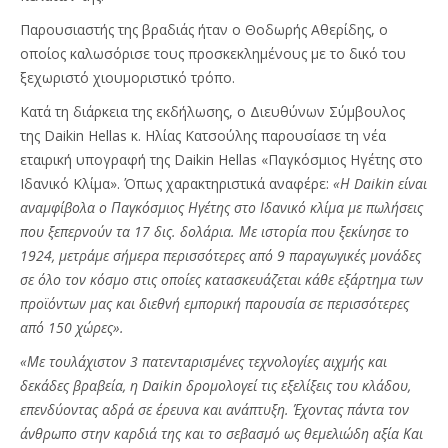
Παρουσιαστής της βραδιάς ήταν ο Θοδωρής Αθερίδης, ο
οποίος καλωσόρισε τους προσκεκλημένους με το δικό του
ξεχωριστό χιουμοριστικό τρόπο.
Κατά τη διάρκεια της εκδήλωσης, ο Διευθύνων Σύμβουλος
της Daikin Hellas κ. Ηλίας Κατσούλης παρουσίασε τη νέα
εταιρική υπογραφή της Daikin Hellas «Παγκόσμιος Ηγέτης στο
Ιδανικό Κλίμα». Όπως χαρακτηριστικά αναφέρε:
«Η Daikin είναι
αναμφίβολα ο Παγκόσμιος Ηγέτης στο Ιδανικό κλίμα με πωλήσεις
που ξεπερνούν τα 17 δις. δολάρια. Με ιστορία που ξεκίνησε το
1924, μετράμε σήμερα περισσότερες από 9 παραγωγικές μονάδες
σε όλο τον κόσμο στις οποίες κατασκευάζεται κάθε εξάρτημα των
προϊόντων μας και διεθνή εμπορική παρουσία σε περισσότερες
από 150 χώρες».
«Με τουλάχιστον 3 πατενταρισμένες τεχνολογίες αιχμής και
δεκάδες βραβεία, η Daikin δρομολογεί τις εξελίξεις του κλάδου,
επενδύοντας αδρά σε έρευνα και ανάπτυξη. Έχοντας πάντα τον
άνθρωπο στην καρδιά της και το σεβασμό ως θεμελιώδη αξία Και