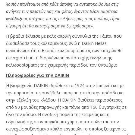
λοιπόν πανέτοιμοι από κάθε άποψη να ανταποκριθούμε στις
ανάγκες των πελατών μας και φέτος, έχοντας θέσει ιδιαίτερα
φιλόδοξους στόχους για τις πωλήσεις μας τους οποίους είμαι
σίγουρη ότι θα καταφέρουμε να ξεπεράσουμε
».
Η βραδιά έκλεισε με καλοκαιρινή συναυλία της Τάμτα, που
διασκέδασε τους καλεσμένους, ενώ η Daikin Hellas
ανακοίνωσε ότι ο θεσμός καλωσορίσματος των εποχών θα
συνεχιστεί με τη διοργάνωση αντίστοιχης εκδήλωσης
καλωσορίσματος της χειμερινής περιόδου τον Οκτώβριο.
Πληροφορίες για την DAIKIN
Η βιομηχανία DAIKIN ιδρύθηκε το 1924 στην Ιαπωνία και με
την παρουσία της συνέβαλε αποφασιστικά στην πρόοδο και
στην εξέλιξη του κλάδου. Η DAIKIN διαθέτει περισσότερες
από 90 μονάδες παραγωγής και πάνω από 150 θυγατρικές σε
όλο τον κόσμο. Η ανοδική πορεία της εταιρείας και η
εδραίωσή της στον παγκόσμιο χάρτη αποτυπώνεται στον
συνεχώς αυξανόμενο κύκλο εργασιών, ο οποίος ξεπερνά τα