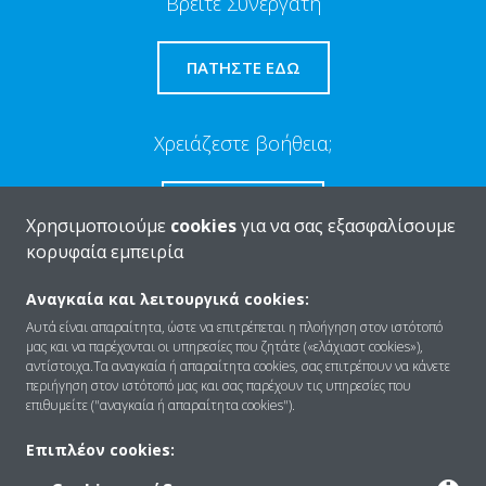
Βρείτε Συνεργάτη
ΠΑΤΉΣΤΕ ΕΔΏ
Χρειάζεστε βοήθεια;
ΕΠΙΚΟΙΝΩΝΊΑ
Χρησιμοποιούμε
cookies
για να σας εξασφαλίσουμε
κορυφαία εμπειρία
Αναγκαία και λειτουργικά cookies:
Αυτά είναι απαραίτητα, ώστε να επιτρέπεται η πλοήγηση στον ιστότοπό
Ποιοι είμαστε
μας και να παρέχονται οι υπηρεσίες που ζητάτε («ελάχιαστ cookies»),
αντίστοιχα.Τα αναγκαία ή απαραίτητα cookies, σας επιτρέπουν να κάνετε
περιήγηση στον ιστότοπό μας και σας παρέχουν τις υπηρεσίες που
επιθυμείτε ("αναγκαία ή απαραίτητα cookies").
Λύσεις
Επιπλέον cookies: