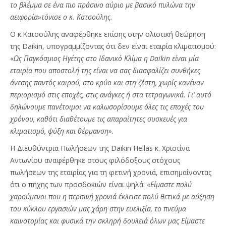
το βλέμμα σε ένα πιο πράσινο αύριο με βασικό πυλώνα την
αειφορία»τόνισε ο κ. Κατσούλης.
Ο κ.Κατσούλης αναφέρθηκε επίσης στην ολιστική θεώρηση
της Daikin, υπογραμμίζοντας ότι δεν είναι εταιρία κλιματισμού:
«
Ως Παγκόσμιος Ηγέτης στο Ιδανικό Κλίμα η Daikin είναι μία
εταιρία που αποστολή της είναι να σας διασφαλίζει συνθήκες
άνεσης παντός καιρού, στο κρύο και στη ζέστη, χωρίς κανέναν
περιορισμό στις εποχές, στις ανάγκες ή στα τετραγωνικά. Γι’ αυτό
δηλώνουμε πανέτοιμοι να καλωσορίσουμε όλες τις εποχές του
χρόνου, καθότι διαθέτουμε τις απαραίτητες συσκευές για
κλιματισμό, ψύξη και θέρμανση».
Η Διευθύντρια Πωλήσεων της Daikin Hellas κ. Χριστίνα
Αντωνίου αναφέρθηκε στους φιλόδοξους στόχους
πωλήσεων της εταιρίας για τη φετινή χρονιά, επισημαίνοντας
ότι ο πήχης των προσδοκιών είναι ψηλά: «
Είμαστε πολύ
χαρούμενοι που η περσινή χρονιά έκλεισε πολύ θετικά με αύξηση
του κύκλου εργασιών μας χάρη στην ευελιξία, το πνεύμα
καινοτομίας και φυσικά την σκληρή δουλειά όλων μας Είμαστε