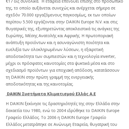
€17 δις συνολικά. Η εταιρεία επενδύει επίσης στο προσωπικό
της, το οποίο αυξάνεται συνεχώς και ανέρχεται σήμερα σε
σχεδόν 70.000 εργαζόμενους παγκοσμίως, εκ των οποίων
περίπου 5.500 εργάζονται στην DAIKIN Europe N.V. και στις
θυγατρικές της, εξυπηρετώντας αποκλειστικά τις ανάγκες της
Ευρώπης, Μέσης Ανατολής και Αφρικής. Η πρωτοποριακή
ανάπτυξη προϊόντων και η ασυναγώνιστη ποιότητα και
ευελιξία των ολοκληρωμένων λύσεων, η εξαιρετική
αποδοτικότητα των συμπιεστών και η τεχνολογία inverter,
μέχρι οι πρόσφατες καινοτομίες στα ψυκτικά μέσα και στο
σχεδιασμό προϊόντων για εποχιακή απόδοση, κατατάσσουν
τη DAIKIN στην πρώτη γραμμή της ενεργειακής
αποδοτικότητας και της καινοτομίας.
DAIKIN Συστήματα Κλιματισμού Ελλάς Α.Ε
Η DAIKIN ξεκίνησε τις δραστηριότητές της στην Ελλάδα στην
δεκαετία του 1980, ενώ το 2004 ιδρύθηκε το DAIKIN Europe
Γραφείο Ελλάδος. Το 2006 η DAIKIN Europe Γραφείο
Ελλάδος μετατράπηκε σε Ανώνυμη Εταιρεία, θυγατρική του