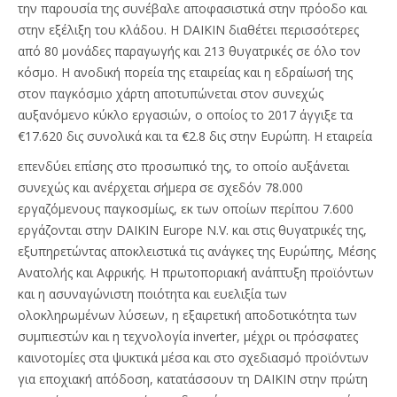
την παρουσία της συνέβαλε αποφασιστικά στην πρόοδο και
στην εξέλιξη του κλάδου. Η DAIKIN διαθέτει περισσότερες
από 80 μονάδες παραγωγής και 213 θυγατρικές σε όλο τον
κόσμο. Η ανοδική πορεία της εταιρείας και η εδραίωσή της
στον παγκόσμιο χάρτη αποτυπώνεται στον συνεχώς
αυξανόμενο κύκλο εργασιών, ο οποίος το 2017 άγγιξε τα
€17.620 δις συνολικά και τα €2.8 δις στην Ευρώπη. Η εταιρεία
επενδύει επίσης στο προσωπικό της, το οποίο αυξάνεται
συνεχώς και ανέρχεται σήμερα σε σχεδόν 78.000
εργαζόμενους παγκοσμίως, εκ των οποίων περίπου 7.600
εργάζονται στην DAIKIN Europe N.V. και στις θυγατρικές της,
εξυπηρετώντας αποκλειστικά τις ανάγκες της Ευρώπης, Μέσης
Ανατολής και Αφρικής. Η πρωτοποριακή ανάπτυξη προϊόντων
και η ασυναγώνιστη ποιότητα και ευελιξία των
ολοκληρωμένων λύσεων, η εξαιρετική αποδοτικότητα των
συμπιεστών και η τεχνολογία inverter, μέχρι οι πρόσφατες
καινοτομίες στα ψυκτικά μέσα και στο σχεδιασμό προϊόντων
για εποχιακή απόδοση, κατατάσσουν τη DAIKIN στην πρώτη