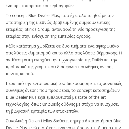
ένα πρωτοποριακό concept αγορών.
Το concept Blue Dealer Plus, που έχει υλοποιηθεί με την
υποστήριξη της διεθνώς βραβευμένης συμβουλευτικής
εταιρείας, Stirixis Group, αντανακλά τη νέα προσέγγιση της
εταιρίας στην ενίσχυση της εμπειρίας αγοράς.
Κάθε κατάστημα χωρίζεται σε δύο τμήματα: ένα αφιερωμένο
στις λύσεις κλιματισμού και το άλλο στις λύσεις θέρμανσης. Η
αντίθεση αυτή ενισχύει την τεχνογνωσία της Daikin και την
προϊοντική της γκάμα, που διασφαλίζει συνθήκες άνεσης
παντός καιρού.
Πέρα από την εντυπωσιακή του διακόσμηση και τις μοναδικές
συνθήκες άνεσης που προσφέρει, το concept καταστημάτων
Blue Dealer Plus έχει εμπλουτιστεί με state of the art
τεχνολογίες όπως ψηφιακές οθόνες με στόχο να ενισχύσει
τη βιωματική εμπειρία των επισκεπτών.
Συνολικά η Daikin Hellas διαθέτει σήμερα 6 καταστήματα Blue
Dealer Plus, ενώ ο στόχος είναι να φτάσουν τα 18 μέσα στην