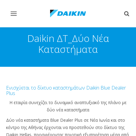
Εναλλαγή
Εναλ
στην
στην
πλοήγηση
αναζ
Daikin ΔΤ_Δύο Νέα
Καταστήματα
Ενισχύεται το δίκτυο καταστημάτων Daikin Blue Dealer
Plus
Η εταιρία συνεχίζει το δυναμικό αναπτυξιακό της πλάνο με
δύο νέα καταστήματα
Δύο νέα καταστήματα Blue Dealer Plus σε Νέα Ιωνία και στο
κέντρο της Αθήνας έρχονται να προστεθούν στο δίκτυο της
Daikin Hellas, προσφέροντας ποιοτική εξυπηρέτηση μέσα από