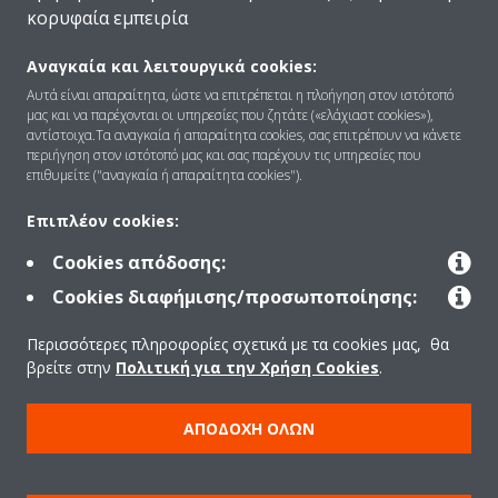
κορυφαία εμπειρία
Αναγκαία και λειτουργικά cookies:
Αυτά είναι απαραίτητα, ώστε να επιτρέπεται η πλοήγηση στον ιστότοπό
Ποιοι είμαστε
μας και να παρέχονται οι υπηρεσίες που ζητάτε («ελάχιαστ cookies»),
αντίστοιχα.Τα αναγκαία ή απαραίτητα cookies, σας επιτρέπουν να κάνετε
περιήγηση στον ιστότοπό μας και σας παρέχουν τις υπηρεσίες που
επιθυμείτε ("αναγκαία ή απαραίτητα cookies").
Λύσεις
Επιπλέον cookies:
Cookies απόδοσης:
Επικοινωνία
Cookies διαφήμισης/προσωποποίησης:
Περισσότερες πληροφορίες σχετικά με τα cookies μας, θα
Προϊόντα
βρείτε στην
Πολιτική για την Χρήση Cookies
.
ΑΠΟΔΟΧΉ ΌΛΩΝ
Copyright © Daikin
Ανακοίνωση νομικού περιεχομένου
ΠΟΛΙΤΙΚΗ ΧΡΗΣΗΣ COOKIES