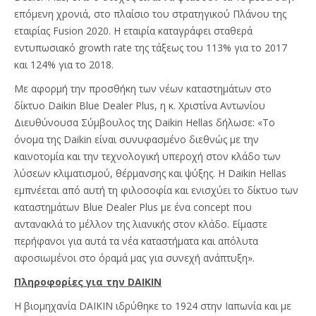
επόμενη χρονιά, στο πλαίσιο του στρατηγικού Πλάνου της
εταιρίας Fusion 2020. H εταιρία καταγράφει σταθερά
εντυπωσιακό growth rate της τάξεως του 113% για το 2017
και 124% για το 2018.
Με αφορμή την προσθήκη των νέων καταστημάτων στο
δίκτυο Daikin Blue Dealer Plus, η κ. Χριστίνα Αντωνίου
Διευθύνουσα Σύμβουλος της Daikin Hellas δήλωσε: «Το
όνομα της Daikin είναι συνυφασμένο διεθνώς με την
καινοτομία και την τεχνολογική υπεροχή στον κλάδο των
λύσεων κλιματισμού, θέρμανσης και ψύξης. Η Daikin Hellas
εμπνέεται από αυτή τη φιλοσοφία και ενισχύει το δίκτυο των
καταστημάτων Blue Dealer Plus με ένα concept που
αντανακλά το μέλλον της λιανικής στον κλάδο. Είμαστε
περήφανοι για αυτά τα νέα καταστήματα και απόλυτα
αφοσιωμένοι στο όραμά μας για συνεχή ανάπτυξη».
Πληροφορίες για την DAIKIN
Η βιομηχανία DAIKIN ιδρύθηκε το 1924 στην Ιαπωνία και με