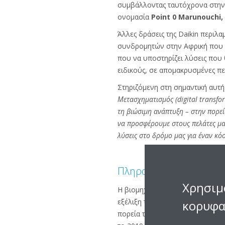
συμβάλλοντας ταυτόχρονα στην 
ονομασία
Point 0
Marunouchi,
Άλλες δράσεις της Daikin περιλ
συνδρομητών στην Αφρική που ε
που να υποστηρίζει λύσεις που
ειδικούς, σε απομακρυσμένες πε
Στηριζόμενη στη σημαντική αυτή 
Μετασχηματισμός (digital transfor
τη βιώσιμη ανάπτυξη – στην πορεί
να προσφέρουμε στους πελάτες μας 
λύσεις στο δρόμο μας για έναν κό
Πληροφορίες για την D
Χρησιμ
Η βιομηχανία DAIKIN ιδρύθηκε τ
εξέλιξη του κλάδου. Η DAIKIN δ
κορυφα
πορεία της εταιρείας και η εδρ