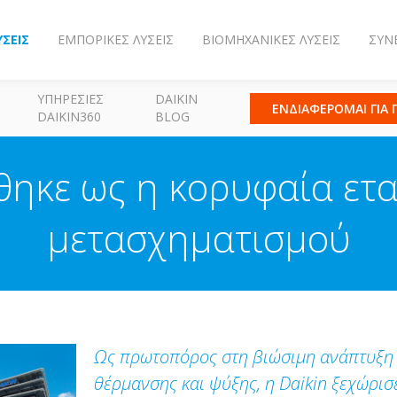
ΎΣΕΙΣ
ΕΜΠΟΡΙΚΈΣ ΛΎΣΕΙΣ
ΒΙΟΜΗΧΑΝΙΚΈΣ ΛΎΣΕΙΣ
ΣΥΝ
ΥΠΗΡΕΣΊΕΣ
DAIKIN
ΕΝΔΙΑΦΕΡΟΜΑΙ ΓΙΑ
DAIKIN360
BLOG
ίθηκε ως η κορυφαία ετ
μετασχηματισμού
Ως πρωτοπόρος στη βιώσιμη ανάπτυξη 
θέρμανσης και ψύξης, η Daikin ξεχώρισε