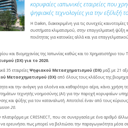
κορυφαίες ιαπωνικές εταιρείες που χρ
ψηφιακές τεχνολογίες για την εξέλιξή τ
Η Daikin, διακεκριμένη για τις συνεχείς καινοτομίες
συστήματα κλιματισμού, στην επαγγελματική ψύξη 
ποιότητας για κατοικίες αλλά και για επαγγελματικο
ου και Βιομηχανίας της Ιαπωνίας καθώς και το Χρηματιστήριο του Τό
σμού (DX) για το 2020.
κά 35 εταιρείες
Ψηφιακού Μετασχηματισμού (DX)
μαζί με 21 αξ
ού Μετασχηματισμού
(DX)
από όλους τους κλάδους της βιομηχαν
ότητα και την ανάγκη για ολοένα και καθαρότερο αέρα, κάνει χρήση 
συστημάτων τεχνητής νοημοσύνης (AI) για την παροχή κορυφαίων υπη
σης και ψύξης για τον καταναλωτή. Αποτελεί έναν από τους κύριους 
usion 20.
ην πλατφόρμα με CRESNECT, που σε συνεργασία με ένα αριθμό άλλων
 να ερευνήσει πως μπορεί να βελτιώσει την παραγωγικότητα μέσα σ