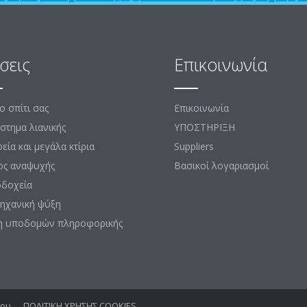
σεις
Επικοινωνία
το σπίτι σας
Επικοινωνία
στημα λιανικής
ΥΠΟΣΤΗΡΙΞΗ
εία και μεγάλα κτίρια
Suppliers
ος αναψυχής
Βασικοί λογαριασμοί
οδοχεία
ηχανική ψύξη
η υποδομών πληροφορικής
νου
ΠΟΛΙΤΙΚΗ ΧΡΗΣΗΣ COOKIES