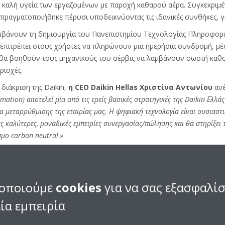
καλή υγεία των εργαζομένων με παροχή καθαρού αέρα. Συγκεκριμένα
πραγματοποιήθηκε πέρυσι υποδεικνύοντας τις ιδανικές συνθήκες, γ
αμβάνουν τη δημιουργία του Πανεπιστημίου Τεχνολογίας Πληροφοριώ
πιτρέπει στους χρήστες να πληρώνουν μια ημερήσια συνδρομή, μέ
 θα βοηθούν τους μηχανικούς του σέρβις να λαμβάνουν σωστή καθ
ριοχές.
διάκριση της Daikin,
η CEO Daikin Hellas Χριστίνα Αντωνίου
ανέ
mation) αποτελεί μία από τις τρείς βασικές στρατηγικές της Daikin Ελλάς
α μεταρρύθμισης της εταιρίας μας. Η ψηφιακή τεχνολογία είναι ουσιαστ
καλύτερες, μοναδικές εμπειρίες συνεργασίας/πώλησης και θα στηρίξει τι
σμο carbon neutral
.»
AIKIN
οποιούμε
cookies
για να σας εξασφαλί
ο 1924 στην Ιαπωνία και με την παρουσία της συνέβαλε αποφασιστι
ιαθέτει περισσότερες από 80 μονάδες παραγωγής και 213 θυγατρικέ
ία εμπειρία
αίωσή της στον παγκόσμιο χάρτη αποτυπώνεται στον συνεχώς αυξαν