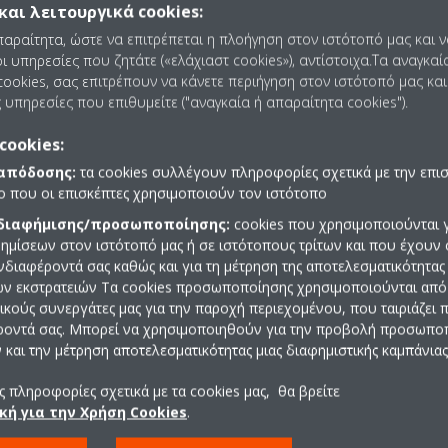
ολικά και τα €2.1 δις στην Ευρώπη. Η εταιρεία επενδύει επίσης στο
και λειτουργικά cookies:
αι σήμερα σε σχεδόν 80.000 εργαζόμενους παγκοσμίως, εκ των οποί
παραίτητα, ώστε να επιτρέπεται η πλοήγηση στον ιστότοπό μας και 
ς θυγατρικές της, εξυπηρετώντας αποκλειστικά τις ανάγκες της Ευρώ
ι υπηρεσίες που ζητάτε («ελάχιαστ cookies»), αντίστοιχα.Τα αναγκαί
ookies, σας επιτρέπουν να κάνετε περιήγηση στον ιστότοπό μας και
ντων και η ασυναγώνιστη ποιότητα και ευελιξία των ολοκληρωμένω
 υπηρεσίες που επιθυμείτε ("αναγκαία ή απαραίτητα cookies").
ι η τεχνολογία inverter, μέχρι και οι πρόσφατες καινοτομίες στα ψ
 απόδοση, κατατάσσουν τη DAIKIN στην πρώτη γραμμή της ενεργειακ
cookies:
ς.
 απόδοσης:
τα cookies συλλέγουν πληροφορίες σχετικά με την επι
ατισμού Ελλάς Α.Ε
πο που οι επισκέπτες χρησιμοποιούν τον ιστότοπο
 διαφήμισης/προσωποποίησης:
cookies που χρησιμοποιούνται γ
ότητές της στην Ελλάδα στην δεκαετία του 1980, ενώ το 2004 ιδρύθ
ημίσεων στον ιστότοπό μας ή σε ιστότοπους τρίτων και που έχουν 
λάδος μετατράπηκε σε Ανώνυμη Εταιρεία, θυγατρική του ομίλου της
ενδιαφέροντά σας καθώς και για τη μέτρηση της αποτελεσματικότητας
λλάς ΑΕ, πιστοποιώντας τη σημαντική της θέση στην αγορά της χώρας
ών εκστρατειών Τα cookies προσωποποίησης χρησιμοποιούνται από 
ασκευαστή συστημάτων κλιματισμού στην αγορά, η προώθηση της τε
ρικούς συνεργάτες μας για την παροχή περιεχομένου, που ταιριάζει
πάθεια για ανάπτυξη ενός ανταγωνιστικού δικτύου πωλήσεων και η
ροντά σας. Μπορεί να χρησιμοποιηθούν για την προβολή προσωπ
και την μέτρηση αποτελεσματικότητας μιας διαφημιστικής καμπάνιας
 πληροφορίες σχετικά με τα cookies μας, θα βρείτε
κή για την Χρήση Cookies
.
Ελλάς ΑΕ