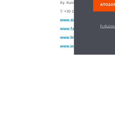
Αγ. Κωνσταντίνου 50, 151 24, 
ΑΠΟΔΟ
T: +30 210 8761300, F: +30 210 
www.daikin.gr
Ρυθμίσε
www.facebook.com/company/
www.linkedin.com/company/d
www.instagram.com/daikin_h