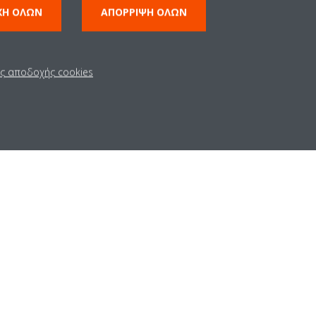
Μαρούσι
ΧΉ ΌΛΩΝ
ΑΠΌΡΡΙΨΗ ΌΛΩΝ
8761400, E:
info@daikin.gr
ις αποδοχής cookies
daikin.greece
aikin-hellas
ellas