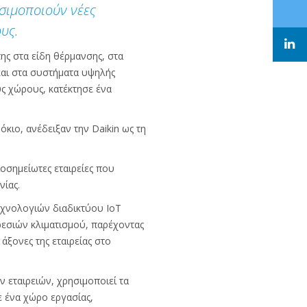
ησιμοποιούν νέες
ους.
 της στα είδη θέρμανσης, στα
και στα συστήματα υψηλής
ύς χώρους, κατέκτησε ένα
κιο, ανέδειξαν την Daikin ως τη
ιοσημείωτες εταιρείες που
ίας.
τεχνολογιών διαδικτύου IoT
ρεσιών κλιματισμού, παρέχοντας
άξονες της εταιρείας στο
 εταιρειών, χρησιμοποιεί τα
ε ένα χώρο εργασίας,