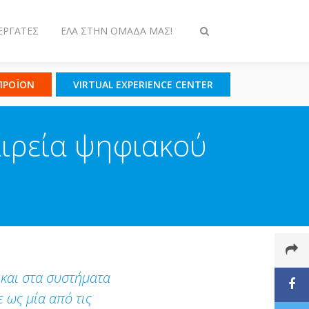
ΕΡΓΆΤΕΣ
ΈΛΑ ΣΤΗΝ ΟΜΆΔΑ ΜΑΣ!
Εναλλαγή
στην
αναζήτηση
 ΠΡΟΪΟΝ
VIRTUAL EXPERIENCE CENTER
αιρεία ψηφιακού
και στα συστήματα
 ως μία από τις