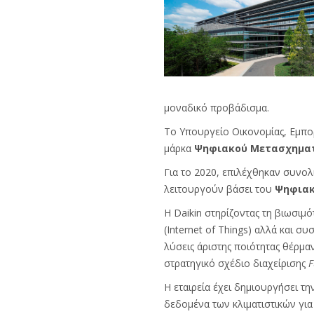
μοναδικό προβάδισμα.
Tο Υπουργείο Οικονομίας, Εμπορί
μάρκα
Ψηφιακού Μετασχηματι
Για το 2020, επιλέχθηκαν συνολι
λειτουργούν βάσει του
Ψηφιακ
H Daikin στηρίζοντας τη βιωσιμ
(Internet of Things) αλλά και 
λύσεις άριστης ποιότητας θέρμαν
στρατηγικό σχέδιο διαχείρισης
F
H εταιρεία έχει δημιουργήσει τ
δεδομένα των κλιματιστικών για