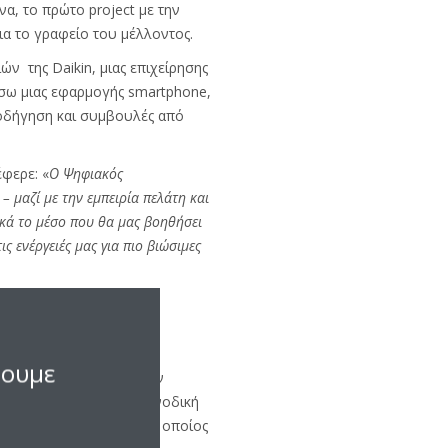
, το πρώτο project με την
ια το γραφείο του μέλλοντος.
ν της Daikin, μιας επιχείρησης
σω μιας εφαρμογής smartphone,
οδήγηση και συμβουλές από
φερε: «
Ο Ψηφιακός
 – μαζί με την εμπειρία πελάτη και
ικά το μέσο που θα μας βοηθήσει
ς ενέργειές μας για πιο βιώσιμες
σουμε
κά στην πρόοδο και στην
ς σε όλο τον κόσμο. Η ανοδική
όμενο κύκλο εργασιών, ο οποίος