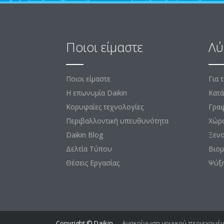
Ποιοι είμαστε
Λύ
Ποιοι είμαστε
Για 
Η επωνυμία Daikin
Κατά
Κορυφαίες τεχνολογίες
Γραφ
Περιβαλλοντική υπευθυνότητα
Χώρ
Daikin Blog
Ξεν
Δελτία Τύπου
Βιομ
Θέσεις Εργασίας
Ψύξ
Copyright © Daikin
Ανακοίνωση νομικού περιεχομέ