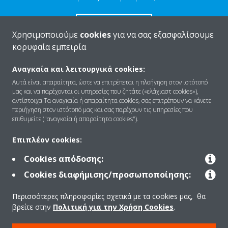
ΕΠΙΚΟΙΝΩΝΊΑ
Χρησιμοποιούμε
cookies
για να σας εξασφαλίσουμε
κορυφαία εμπειρία
Αναγκαία και λειτουργικά cookies:
Αυτά είναι απαραίτητα, ώστε να επιτρέπεται η πλοήγηση στον ιστότοπό
Ποιοι είμαστε
μας και να παρέχονται οι υπηρεσίες που ζητάτε («ελάχιαστ cookies»),
αντίστοιχα.Τα αναγκαία ή απαραίτητα cookies, σας επιτρέπουν να κάνετε
περιήγηση στον ιστότοπό μας και σας παρέχουν τις υπηρεσίες που
επιθυμείτε ("αναγκαία ή απαραίτητα cookies").
Λύσεις
Επιπλέον cookies:
Cookies απόδοσης:
Επικοινωνία
Cookies διαφήμισης/προσωποποίησης:
Περισσότερες πληροφορίες σχετικά με τα cookies μας, θα
Προϊόντα
βρείτε στην
Πολιτική για την Χρήση Cookies
.