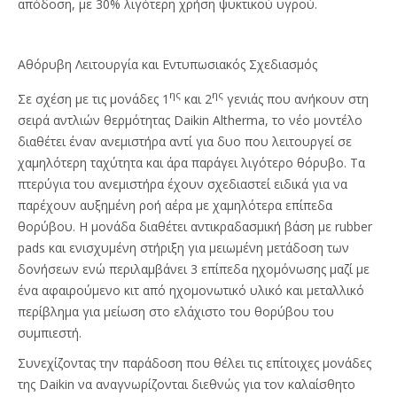
απόδοση, με 30% λιγότερη χρήση ψυκτικού υγρού.
Αθόρυβη Λειτουργία και Εντυπωσιακός Σχεδιασμός
ης
ης
Σε σχέση με τις μονάδες 1
και 2
γενιάς που ανήκουν στη
σειρά αντλιών θερμότητας
Daikin
Altherma, το νέο μοντέλο
διαθέτει έναν ανεμιστήρα αντί για δυο που λειτουργεί σε
χαμηλότερη ταχύτητα και άρα παράγει λιγότερο θόρυβο. Τα
πτερύγια του ανεμιστήρα έχουν σχεδιαστεί ειδικά για να
παρέχουν αυξημένη ροή αέρα με χαμηλότερα επίπεδα
θορύβου. Η μονάδα διαθέτει αντικραδασμική βάση με
rubber
pads
και ενισχυμένη στήριξη για μειωμένη μετάδοση των
δονήσεων ενώ περιλαμβάνει 3 επίπεδα ηχομόνωσης μαζί με
ένα αφαιρούμενο κιτ από ηχομονωτικό υλικό και μεταλλικό
περίβλημα για μείωση στο ελάχιστο του θορύβου του
συμπιεστή.
Συνεχίζοντας την παράδοση που θέλει τις επίτ
o
ιχες μονάδες
της
Daikin
να αναγνωρίζονται διεθνώς για τον καλαίσθητο