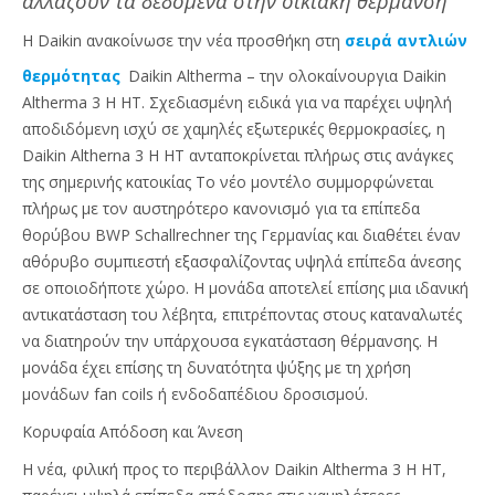
αλλάζουν τα δεδομένα στην οικιακή θέρμανση
Η
Daikin
ανακοίνωσε την νέα προσθήκη στη
σειρά αντλιών
θερμότητας
Daikin Altherma
– την ολοκαίνουργια Daikin
Altherma 3 H HT. Σχεδιασμένη ειδικά για να παρέχει υψηλή
αποδιδόμενη ισχύ σε χαμηλές εξωτερικές θερμοκρασίες, η
Daikin
Altherna
3
H
HT
ανταποκρίνεται πλήρως στις ανάγκες
της σημερινής κατοικίας Το νέο μοντέλο συμμορφώνεται
πλήρως με τον αυστηρότερο κανονισμό για τα επίπεδα
θορύβου
BWP
S
challrechner της Γερμανίας και διαθέτει έναν
αθόρυβο συμπιεστή εξασφαλίζοντας υψηλά επίπεδα άνεσης
σε οποιοδήποτε χώρο. Η μονάδα αποτελεί επίσης μια ιδανική
αντικατάσταση του λέβητα, επιτρέποντας στους καταναλωτές
να διατηρούν την υπάρχουσα εγκατάσταση θέρμανσης. Η
μονάδα έχει επίσης τη δυνατότητα ψύξης με τη χρήση
μονάδων
fan
coils
ή ενδοδαπέδιου δροσισμού.
Κορυφαία Απόδοση και Άνεση
Η νέα, φιλική προς το περιβάλλον
Daikin
Altherma
3
H
HT
,