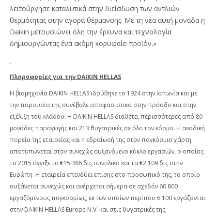
λειτούργησε καταλυτικά στην διείσδυση των αντλιών
θερμότητας στην αγορά θέρμανσης. Με τη νέα αυτή μονάδα η
Daikin
μετουσιώνει όλη την έρευνα και τεχνολογία
δημιουργώντας ένα ακόμη κορυφαίο προϊόν.»
Πληροφορίες για την DAIKIN HELLAS
Η βιομηχανία DAIKIN HELLAS ιδρύθηκε το 1924 στην Ιαπωνία και με
την παρουσία της συνέβαλε αποφασιστικά στην πρόοδο και στην
εξέλιξη του κλάδου. Η DAIKIN HELLAS διαθέτει περισσότερες από 80
μονάδες παραγωγής και 213 θυγατρικές σε όλο τον κόσμο. Η ανοδική
πορεία της εταιρείας και η εδραίωσή της στον παγκόσμιο χάρτη
αποτυπώνεται στον συνεχώς αυξανόμενο κύκλο εργασιών, ο οποίος
το 2015 άγγιξε τα €15.366 δις συνολικά και τα €2.109 δις στην
Ευρώπη. Η εταιρεία επενδύει επίσης στο προσωπικό της, το οποίο
αυξάνεται συνεχώς και ανέρχεται σήμερα σε σχεδόν 60.800
εργαζόμενους παγκοσμίως, εκ των οποίων περίπου 6.100 εργάζονται
στην DAIKIN HELLAS Europe N.V. και στις θυγατρικές της,