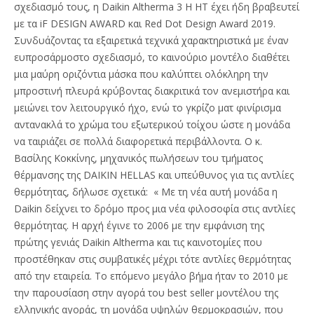
σχεδιασμό τους, η Daikin Altherma 3 H HT έχει ήδη βραβευτεί
με τα iF DESIGN AWARD και Red Dot Design Award 2019.
Συνδυάζοντας τα εξαιρετικά τεχνικά χαρακτηριστικά με έναν
ευπροσάρμοστο σχεδιασμό, το καινούριο μοντέλο διαθέτει
μια μαύρη οριζόντια μάσκα που καλύπτει ολόκληρη την
μπροστινή πλευρά κρύβοντας διακριτικά τον ανεμιστήρα και
μειώνει τον λειτουργικό ήχο, ενώ το γκρίζο ματ φινίρισμα
αντανακλά το χρώμα του εξωτερικού τοίχου ώστε η μονάδα
να ταιριάζει σε πολλά διαφορετικά περιβάλλοντα. Ο κ.
Βασίλης Κοκκίνης, μηχανικός πωλήσεων του τμήματος
θέρμανσης της DAIKIN HELLAS και υπεύθυνος για τις αντλίες
θερμότητας, δήλωσε σχετικά:
« Με τη νέα αυτή μονάδα η
Daikin
δείχνει το δρόμο προς μια νέα φιλοσοφία στις αντλίες
θερμότητας. Η αρχή έγινε το 2006 με την εμφάνιση της
πρώτης γενιάς Daikin Altherma και τις καινοτομίες που
προστέθηκαν στις συμβατικές μέχρι τότε αντλίες θερμότητας
από την εταιρεία. Το επόμενο μεγάλο βήμα ήταν το 2010 με
την παρουσίαση στην αγορά του
best
seller
μοντέλου της
ελληνικής αγοράς, τη μονάδα υψηλών θερμοκρασιών, που