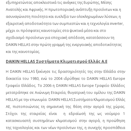
εξυπηρετώντας αποκλειστικά τις ανάγκες της Ευρώπης, Μέσης
Ανατολής και Αφρικής. Η πρωτοποριακή ανάπτυξη προϊόντων και η
ασυναγώνιστη ποιότητα και ευελιξία των ολοκληρωμένων λύσεων, η
εξαιρετική αποδοτικότητα των συμπιεστών και η τεχνολογία inverter,
μέχρι οι πρόσφατες καινοτομίες στα ψυκτικά μέσα και στο
σχεδιασμό προϊόντων για εποχιακή απόδοση, κατατάσσουν τη
DAIKIN HELLAS στην πρώτη γραμμή της ενεργειακής αποδοτικότητας
και της καινοτομίας.
DAIKIN
HELLAS
Συστήματα Κλιματισμού Ελλάς Α.Ε
Η
DAIKIN
HELLAS
ξεκίνησε τις δραστηριότητές της στην Ελλάδα στην
δεκαετία του 1980, ενώ το 2004 ιδρύθηκε το
DAIKIN
HELLAS
Europe
Γραφείο Ελλάδος. Το 2006 η
DAIKIN
HELLAS
Europe
Γραφείο Ελλάδος
μετατράπηκε σε Ανώνυμη Εταιρεία, θυγατρική του ομίλου της
DAIKIN
HELLAS
με την επωνυμία:
DAIKIN
HELLAS
Συστήματα Κλιματισμού Ελλάς
ΑΕ, πιστοποιώντας τη σημαντική της θέση στην αγορά της χώρας.
Στόχοι της εταιρείας είναι
η εδραίωσή της ως νούμερο 1
κατασκευαστή συστημάτων κλιματισμού στην αγορά, η προώθηση
της τεχνολογίας και των νέων προϊόντων της, η συνεχής προσπάθεια