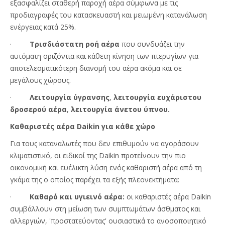
εξασφαλίζει σταθερή παροχή αέρα σύμφωνα με τις
προδιαγραφές του κατασκευαστή και μειωμένη κατανάλωση
ενέργειας κατά 25%.
·
Τρισδιάστατη ροή αέρα
που συνδυάζει την
αυτόματη οριζόντια και κάθετη κίνηση των πτερυγίων για
αποτελεσματικότερη διανομή του αέρα ακόμα και σε
μεγάλους χώρους.
·
Λειτουργία ύγρανσης
,
λειτουργία ευχάριστου
δροσερού αέρα
,
λειτουργία άνετου ύπνου.
Καθαριστές αέρα Daikin για κάθε χώρο
Για τους καταναλωτές που δεν επιθυμούν να αγοράσουν
κλιματιστικό, οι ειδικοί της Daikin προτείνουν την πιο
οικονομική και ευέλικτη λύση ενός καθαριστή αέρα από τη
γκάμα της ο οποίος παρέχει τα εξής πλεονεκτήματα:
·
Καθαρό και υγιεινό αέρα:
οι καθαριστές αέρα Daikin
συμβάλλουν στη μείωση των συμπτωμάτων άσθματος και
αλλεργιών, 'προστατεύοντας' ουσιαστικά το ανοσοποιητικό