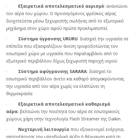
·
Εξαιρετικά αποτελεσματικό αερισμό
: ανανεώνει
τον αέρα του χώρου. Ο προσαγόμενος φρέσκος αέρας
διοχετεύεται μέσω ξεχωριστής σωλήνας από το εξωτερικό
μηχάνημα στον χώρο αφού πρώτα προκλιματιστεί.
·
Σύστημα ύγρανσης URURU
: διατηρεί την υγρασία σε
επίπεδα που εξασφαλίζουν άνεση τροφοδοτώντας τον
εσωτερικό χώρο με υγρασία που παραλαμβάνει από το
εξωτερικό περιβάλλον δίχως ξεχωριστή παροχή νερού
·
Σύστημα αφύγρανσης SARARA
: διατηρεί το
εσωτερικό περιβάλλον άνετο και καθαρό απομακρύνοντας
την υγρασία από τον αέρα χωρίς να ελαττώνει τη
θερμοκρασία
·
Εξαιρετικά αποτελεσματικό καθαρισμό
αέρα:
βελτιώνει την ποιότητα του αέρα σε εσωτερικούς
χώρους χάρη στην τεχνολογία Flash Streamer της Daikin.
·
Νυχτερινή λειτουργία
που εξοικονομεί ενέργεια,
αποτρέποντας την υπερβολική ψύξη ή θέρμανση κατά τη