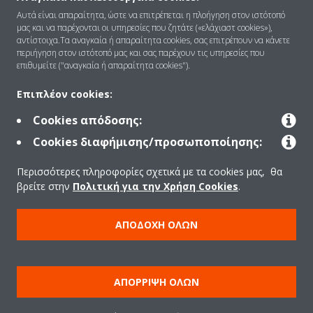
Αυτά είναι απαραίτητα, ώστε να επιτρέπεται η πλοήγηση στον ιστότοπό
Ποιοι είμαστε
μας και να παρέχονται οι υπηρεσίες που ζητάτε («ελάχιαστ cookies»),
αντίστοιχα.Τα αναγκαία ή απαραίτητα cookies, σας επιτρέπουν να κάνετε
περιήγηση στον ιστότοπό μας και σας παρέχουν τις υπηρεσίες που
επιθυμείτε ("αναγκαία ή απαραίτητα cookies").
Λύσεις
Επιπλέον cookies:
Cookies απόδοσης:
Επικοινωνία
Cookies διαφήμισης/προσωποποίησης:
Περισσότερες πληροφορίες σχετικά με τα cookies μας, θα
Προϊόντα
βρείτε στην
Πολιτική για την Χρήση Cookies
.
ΑΠΟΔΟΧΉ ΌΛΩΝ
Copyright © Daikin
Ανακοίνωση νομικού περιεχομένου
ΠΟΛΙΤΙΚΗ ΧΡΗΣΗΣ COOKIES
Πολιτική Προστασίας Δεδομένων
Εταιρική δεοντολογία
ΑΠΌΡΡΙΨΗ ΌΛΩΝ
Data Act