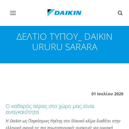
Εναλλαγή
Εναλ
στην
στην
πλοήγηση
αναζ
ΔΕΛΤΙΟ ΤΥΠΟΥ_ DAIKIN
URURU SARARA
01 Ιουλίου 2020
Ο καθαρός αέρας στο χώρο μας είναι
αναγκαιότητα
Η Daikin ως Παγκόσμιος Ηγέτης στο Ιδανικό κλίμα διαθέτει στην
ελληνική αγορά τις πιο πρωτοποριακές συσκευές για οικιακή