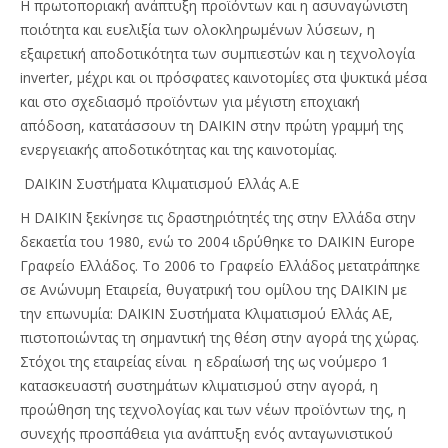
Η πρωτοποριακή ανάπτυξη προϊόντων και η ασυναγώνιστη
ποιότητα και ευελιξία των ολοκληρωμένων λύσεων, η
εξαιρετική αποδοτικότητα των συμπιεστών και η τεχνολογία
inverter, μέχρι και οι πρόσφατες καινοτομίες στα ψυκτικά μέσα
και στο σχεδιασμό προϊόντων για μέγιστη εποχιακή
απόδοση, κατατάσσουν τη DAIKIN στην πρώτη γραμμή της
ενεργειακής αποδοτικότητας και της καινοτομίας.
DAIKIN Συστήματα Κλιματισμού Ελλάς Α.Ε
Η DAIKIN ξεκίνησε τις δραστηριότητές της στην Ελλάδα στην
δεκαετία του 1980, ενώ το 2004 ιδρύθηκε το DAIKIN Europe
Γραφείο Ελλάδος. Το 2006 το Γραφείο Ελλάδος μετατράπηκε
σε Ανώνυμη Εταιρεία, θυγατρική του ομίλου της DAIKIN με
την επωνυμία: DAIKIN Συστήματα Κλιματισμού Ελλάς ΑΕ,
πιστοποιώντας τη σημαντική της θέση στην αγορά της χώρας.
Στόχοι της εταιρείας είναι η εδραίωσή της ως νούμερο 1
κατασκευαστή συστημάτων κλιματισμού στην αγορά, η
προώθηση της τεχνολογίας και των νέων προϊόντων της, η
συνεχής προσπάθεια για ανάπτυξη ενός ανταγωνιστικού