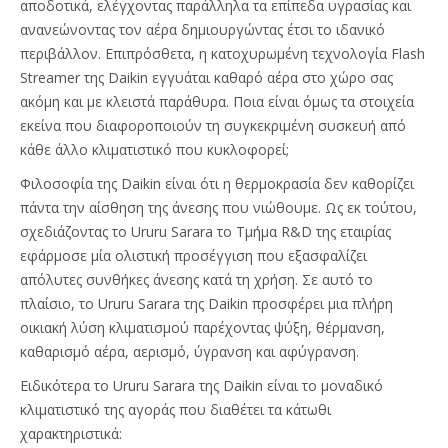
αποδοτικά, ελέγχοντας παράλληλα τα επίπεδα υγρασίας και
ανανεώνοντας τον αέρα δημιουργώντας έτσι το ιδανικό
περιβάλλον. Επιπρόσθετα, η κατοχυρωμένη τεχνολογία Flash
Streamer της Daikin εγγυάται καθαρό αέρα στο χώρο σας
ακόμη και με κλειστά παράθυρα. Ποια είναι όμως τα στοιχεία
εκείνα που διαφοροποιούν τη συγκεκριμένη συσκευή από
κάθε άλλο κλιματιστικό που κυκλοφορεί;
Φιλοσοφία της Daikin είναι ότι η θερμοκρασία δεν καθορίζει
πάντα την αίσθηση της άνεσης που νιώθουμε. Ως εκ τούτου,
σχεδιάζοντας το Ururu Sarara το Τμήμα R&D της εταιρίας
εφάρμοσε μία ολιστική προσέγγιση που εξασφαλίζει
απόλυτες συνθήκες άνεσης κατά τη χρήση. Σε αυτό το
πλαίσιο, το Ururu Sarara της Daikin προσφέρει μια πλήρη
οικιακή λύση κλιματισμού παρέχοντας ψύξη, θέρμανση,
καθαρισμό αέρα, αερισμό, ύγρανση και αφύγρανση.
Ειδικότερα το Ururu Sarara της Daikin είναι το μοναδικό
κλιματιστικό της αγοράς που διαθέτει τα κάτωθι
χαρακτηριστικά: