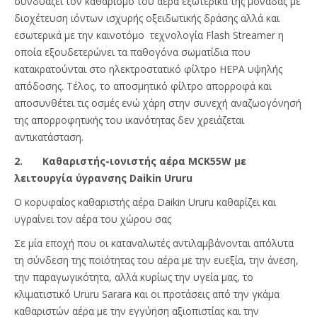
συνδυάζει τον καθαρισμό του αέρα εξωτερικά της μονάδας με
διοχέτευση ιόντων ισχυρής οξειδωτικής δράσης αλλά και
εσωτερικά με την καινοτόμο τεχνολογία Flash Streamer η
οποία εξουδετερώνει τα παθογόνα σωματίδια που
κατακρατούνται στο ηλεκτροστατικό φίλτρο HEPA υψηλής
απόδοσης. Τέλος, το αποσμητικό φίλτρο απορροφά και
αποσυνθέτει τις οσμές ενώ χάρη στην συνεχή αναζωογόνησή
της απορροφητικής του ικανότητας δεν χρειάζεται
αντικατάσταση.
2. Καθαριστής-ιονιστής αέρα MCK55W με
λειτουργία ύγρανσης Daikin Ururu
Ο κορυφαίος καθαριστής αέρα Daikin Ururu καθαρίζει και
υγραίνει τον αέρα του χώρου σας
Σε μία εποχή που οι καταναλωτές αντιλαμβάνονται απόλυτα
τη σύνδεση της ποιότητας του αέρα με την ευεξία, την άνεση,
την παραγωγικότητα, αλλά κυρίως την υγεία μας, το
κλιματιστικό Ururu Sarara και οι προτάσεις από την γκάμα
καθαριστών αέρα με την εγγύηση αξιοπιστίας και την