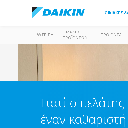
ΟΙΚΙΑΚΈΣ Λ
ΟΜΆΔΕΣ
ΛΎΣΕΙΣ
ΠΡΟΪΌΝΤΑ
ΠΡΟΪΌΝΤΩΝ
Γιατί ο πελάτης
έναν καθαριστή