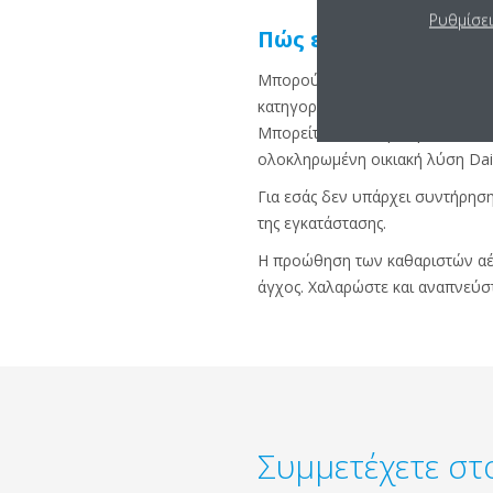
Ρυθμίσε
Πώς επωφελείστε
Μπορούμε να σας βοηθήσουμε να
κατηγορία λύσεων ψύξης και θέ
Μπορείτε να επωφεληθείτε, να 
ολοκληρωμένη οικιακή λύση Daik
Για εσάς δεν υπάρχει συντήρηση 
της εγκατάστασης.
Η προώθηση των καθαριστών αέρα
άγχος. Χαλαρώστε και αναπνεύστ
Συμμετέχετε στ