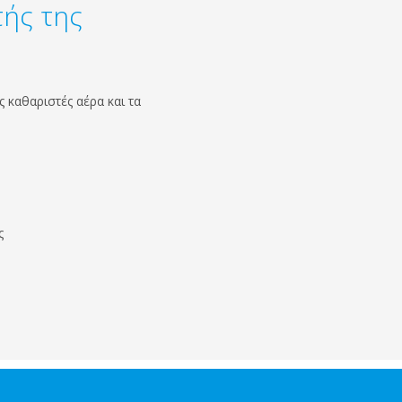
τής της
 καθαριστές αέρα και τα
ς