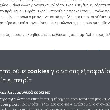
χώρων είναι αλλεργιογόνα και ιοί τόσο μικρού μεγέθους, αόρατα στ
το πρόβλημα». Παρότι μικροί, μπορούν να προκαλέσουν μεγάλα πρ
απημένο πρόσωπο με αναπνευστικά προβλήματα και οι συνθήκες εσ
ας αέρα στις καλά μονωμένες οικίες μειώνονται, μπορούν να επιδει
ε πώς μπορεί να βοηθήσει ένας καθαριστής αέρα της Daikin τους πελ
τρο HEPA με κορυφαία στην αγορά απόδο
ομακρύνει το 99,97 % των επιβλαβών σωματιδίων έως και διάσταση 
τίθενται στην αγορά, ένα ηλεκτροστατικό φίλτρο HEPA έχει πιο φα
οποιούμε
cookies
για να σας εξασφαλί
α σε εμφράξεις, παρέχοντας έτσι μεγαλύτερη διάρκεια ζωής που σημ
ία εμπειρία
και λειτουργικά cookies:
ή τεχνολογία εμπιστοσύνης
παραίτητα, ώστε να επιτρέπεται η πλοήγηση στον ιστότοπό μας και 
ι υπηρεσίες που ζητάτε («ελάχιαστ cookies»), αντίστοιχα.Τα αναγκαί
ίναι όλοι εξοπλισμένοι με την πατενταρισμένη τεχνολογία Daikin Str
ookies, σας επιτρέπουν να κάνετε περιήγηση στον ιστότοπό μας και