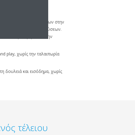
ης παροχής των καλύτερων στην
μένης γκάμας οικιακών λύσεων.
πελάτες προσφέροντας την
and play, χωρίς την ταλαιπωρία
τη δουλειά και εισόδημα, χωρίς
νός τέλειου