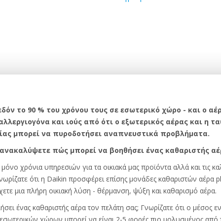
δόν το 90 % του χρόνου τους σε εσωτερικό χώρο - και ο α
 αλλεργιογόνα και ιούς από ότι ο εξωτερικός αέρας και η 
ίας μπορεί να πυροδοτήσει αναπνευστικά προβλήματα.
ανακαλύψετε πώς μπορεί να βοηθήσει ένας καθαριστής αέρ
όνο χρόνια υπηρεσιών για τα οικιακά μας προϊόντα αλλά και τις καλ
νωρίζατε ότι η Daikin προσφέρει επίσης μονάδες καθαριστών αέρα p
χετε μια πλήρη οικιακή λύση - θέρμανση, ψύξη και καθαρισμό αέρα.
ει ένας καθαριστής αέρα τον πελάτη σας; Γνωρίζατε ότι ο μέσος εν
ς εσωτερικών χώρων μπορεί να είναι 2-5 φορές πιο μολυσμένος από