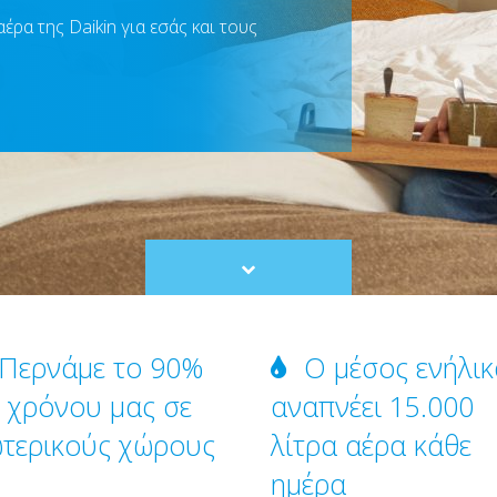
ρα της Daikin για εσάς και τους
Scroll
to
content
Περνάμε το 90%
Ο μέσος ενήλικ
 χρόνου μας σε
αναπνέει 15.000
τερικούς χώρους
λίτρα αέρα κάθε
ημέρα