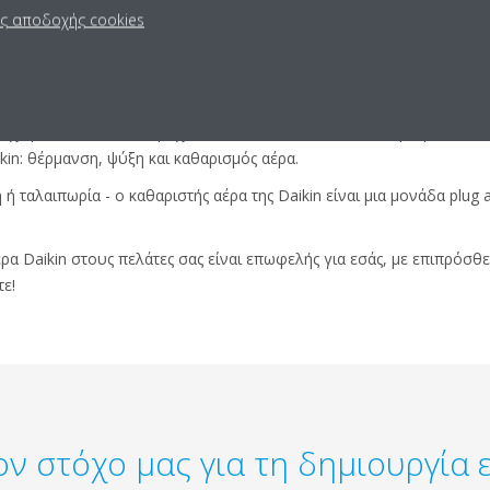
ις αποδοχής cookies
 διευρύνετε την προσφορά προϊόντων στους πελάτες σας. Εκτός τ
ρμανσης, η Daikin προσφέρει «Συνολική άνεση» μέσω της ολοκληρω
ξεχωρίσετε ως ένας πάροχος «συνολικών λύσεων άνεσης» για τους 
in: θέρμανση, ψύξη και καθαρισμός αέρα.
ή ταλαιπωρία - ο καθαριστής αέρα της Daikin είναι μια μονάδα plug 
 Daikin στους πελάτες σας είναι επωφελής για εσάς, με επιπρόσθε
ε!
ον στόχο μας για τη δημιουργία ε