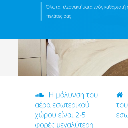
Όλα τα πλεονεκτήματα ενός καθαριστή αέ
πελάτες σας
Η μόλυνση του
αέρα εσωτερικού
του
χώρου είναι 2-5
εσω
φορές μεγαλύτερη