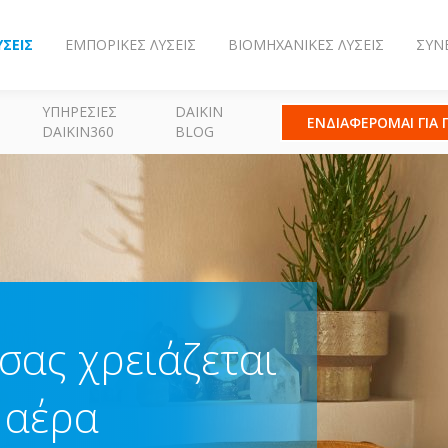
ΎΣΕΙΣ
ΕΜΠΟΡΙΚΈΣ ΛΎΣΕΙΣ
ΒΙΟΜΗΧΑΝΙΚΈΣ ΛΎΣΕΙΣ
ΣΥΝ
ΥΠΗΡΕΣΊΕΣ
DAIKIN
ΕΝΔΙΑΦΕΡΟΜΑΙ ΓΙΑ
DAIKIN360
BLOG
 σας χρειάζεται
 αέρα