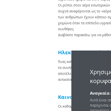
Οι ρύποι στον αέρα εσωτερικών 
συχνά αναφέρονται ως το «αόρα
των ανθρώπων έχουν κάποιο αγ
χειμώνα όταν τα επίπεδα υγρασί
συνθήκες.
Διαβάστε παρακάτω για να μάθετ
Ηλεκτροστατικό φίλ
Ένας καθαριστής αέρα Daikin απ
τα συνήθη φίλτρα HEPA που δια
Χρησιμ
αποτέλεσμα μικρότερη επιρρέπει
κορυφα
αντικαταστάσεις.
Αναγκαία 
Καινοτόμος Ιαπωνικ
Αυτά είναι α
παρέχονται ο
Οι καθαριστές αέρα της Daikin ε
απαραίτητα c