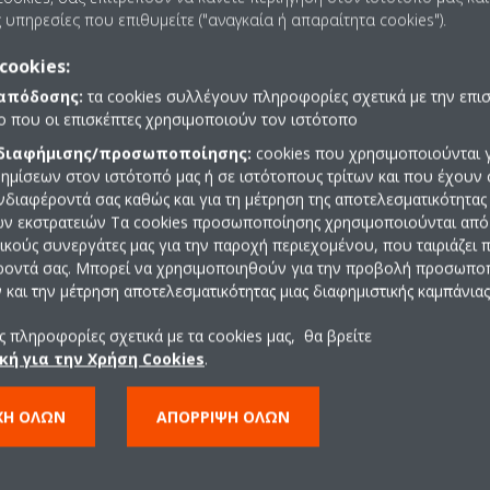
μέσω οξείδωσης, επιβλαβών ουσιών που συλλέγονται στο φίλτρο. 
 υπηρεσίες που επιθυμείτε ("αναγκαία ή απαραίτητα cookies").
α ολοκληρωμένο φιλτράρισμα 4 σταδίων και διασφαλίζει βέλτιστη λ
cookies:
 απόδοσης:
τα cookies συλλέγουν πληροφορίες σχετικά με την επι
ινών και χειμερινών σας λύσεων φροντίδας
πο που οι επισκέπτες χρησιμοποιούν τον ιστότοπο
ίρι και το χειμώνα μπορεί να επιφέρει προβλήματα στην ποιότητα 
 διαφήμισης/προσωποποίησης:
cookies που χρησιμοποιούνται γ
ορεί να παρουσιάσει φτωχή ποιότητα εσωτερικού αέρα διότι τα επί
ημίσεων στον ιστότοπό μας ή σε ιστότοπους τρίτων και που έχουν 
ενδιαφέροντά σας καθώς και για τη μέτρηση της αποτελεσματικότητας
 στο λαιμό και σε δερματικά προβλήματα, συνεπώς η χρήση των καθα
ών εκστρατειών Τα cookies προσωποποίησης χρησιμοποιούνται από 
υγρασία στον αέρα αλλά και τον καθαρίζει, παρέχοντάς στον πελάτη
ρικούς συνεργάτες μας για την παροχή περιεχομένου, που ταιριάζει
μό μειώνονται, το δέρμα δεν είναι τόσο ξηρό και η έντονη φαγούρα 
ροντά σας. Μπορεί να χρησιμοποιηθούν για την προβολή προσωπ
και την μέτρηση αποτελεσματικότητας μιας διαφημιστικής καμπάνιας
ι, διατηρήστε τον έλεγχο!
 πληροφορίες σχετικά με τα cookies μας, θα βρείτε
κή για την Χρήση Cookies
.
C80Z και MCK70Z παρέχουν συνδεσιμότητα στην εφαρμογή Daikin O
ημα, από θέρμανση και ψύξη έως καθαρισμό αέρα. Αυτή η ολοκληρωμ
ΧΉ ΌΛΩΝ
ΑΠΌΡΡΙΨΗ ΌΛΩΝ
ει και να παρακολουθεί τα επίπεδα ποιότητας εσωτερικού και εξωτερ
σης όλο το χρόνο.