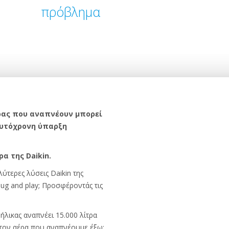
πρόβλημα
έρας που αναπνέουν μπορεί
ταυτόχρονη ύπαρξη
α της Daikin.
ύτερες λύσεις Daikin της
lug and play; Προσφέροντάς τις
ήλικας αναπνέει 15.000 λίτρα
 τον αέρα που αναπνέουμε έξω;