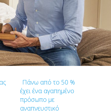
ας
Πάνω από το 50 %
έχει ένα αγαπημένο
πρόσωπο με
αναπνευστικό