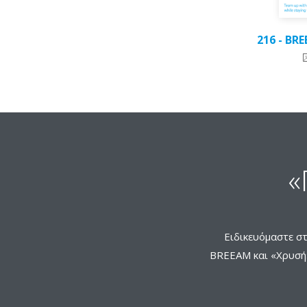
216 - BR
«
Ειδικευόμαστε σ
BREEAM και «Χρυσή»