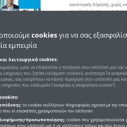
οικολογικής δόμησης, χωρίς ν
σας. Είτε πρόκειται για πιστοπ
πιστοποίηση LEED, βιώσιμο σ
προδιαγραφών (commissioning),
κάθε βήμα για να σας βοηθήσε
οποιούμε
cookies
για να σας εξασφαλί
πρόγραμμά σας για «πράσινη» 
ία εμπειρία
και λειτουργικά cookies:
παραίτητα, ώστε να επιτρέπεται η πλοήγηση στον ιστότοπό μας και 
ι υπηρεσίες που ζητάτε («ελάχιαστ cookies»), αντίστοιχα.Τα αναγκαί
ookies, σας επιτρέπουν να κάνετε περιήγηση στον ιστότοπό μας και
 υπηρεσίες που επιθυμείτε ("αναγκαία ή απαραίτητα cookies").
ξιολόγησης Daikin BRE
cookies:
 απόδοσης:
τα cookies συλλέγουν πληροφορίες σχετικά με την επι
πο που οι επισκέπτες χρησιμοποιούν τον ιστότοπο
ό την ομάδα των ειδικών μας, το φύλλο αξιολόγησης BREEAM κ
 διαφήμισης/προσωποποίησης:
cookies που χρησιμοποιούνται γ
ημίσεων στον ιστότοπό μας ή σε ιστότοπους τρίτων και που έχουν 
ποστήριξη για να αυξήσετε τη βαθμολογία του κτιρίου σας μέσω