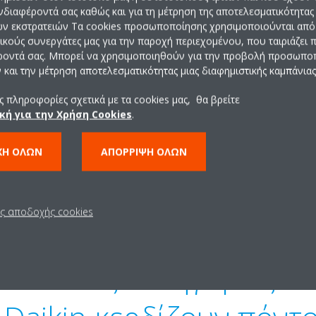
ενδιαφέροντά σας καθώς και για τη μέτρηση της αποτελεσματικότητας
αντλιών θερμότητας της Daikin.
ών εκστρατειών Τα cookies προσωποποίησης χρησιμοποιούνται από 
ρικούς συνεργάτες μας για την παροχή περιεχομένου, που ταιριάζει
τό το φύλλο ως βάση απόδειξης προς τους αξιολογητές, εξοικ
ροντά σας. Μπορεί να χρησιμοποιηθούν για την προβολή προσωπ
εφαρμόζετε την πιστοποίηση BREEAM ή LEED.
και την μέτρηση αποτελεσματικότητας μιας διαφημιστικής καμπάνιας
 πληροφορίες σχετικά με τα cookies μας, θα βρείτε
κή για την Χρήση Cookies
.
ΧΉ ΌΛΩΝ
ΑΠΌΡΡΙΨΗ ΌΛΩΝ
ις αποδοχής cookies
σε ποιες κατηγορίες οι