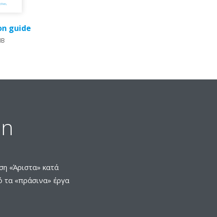
ion guide
MB
in
ση «Άριστα» κατά
ό τα «πράσινα» έργα