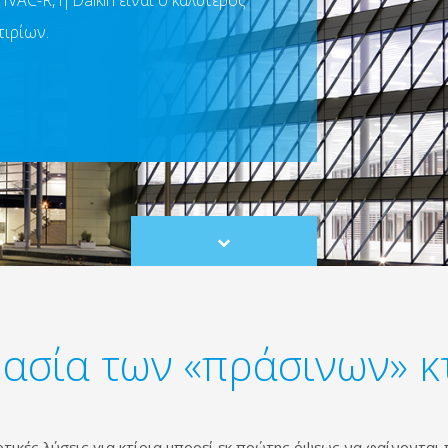
AC-R, η Daikin είναι ο καλύτερος
τιρίων.
Scroll
to
content
ασία των «πράσινων» κ
τικές λύσεις για κτίρια μπορεί εκ πρώτης όψεως να φαίνονται