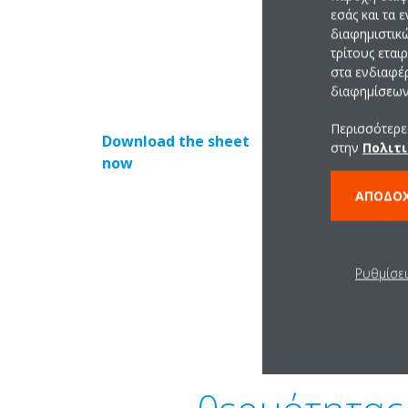
εσάς και τα 
διαφημιστικ
τρίτους εται
Χρησιμοποιώντας αυ
στα ενδιαφέ
διαφημίσεων 
Περισσότερες
Download the sheet
στην
Πολιτι
now
ΑΠΟΔΟ
Ρυθμίσε
Μάθετε 