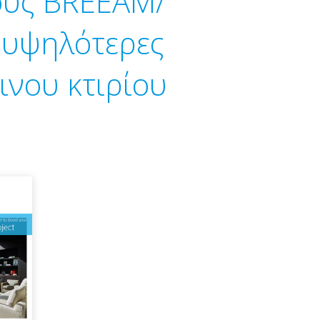
ους BREEAM/
ς υψηλότερες
ινου κτιρίου