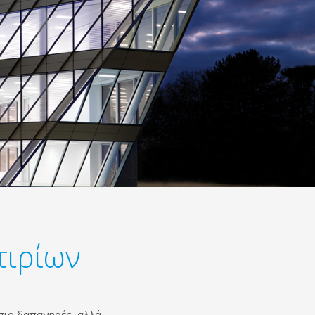
τιρίων
 πιο δαπανηρές, αλλά