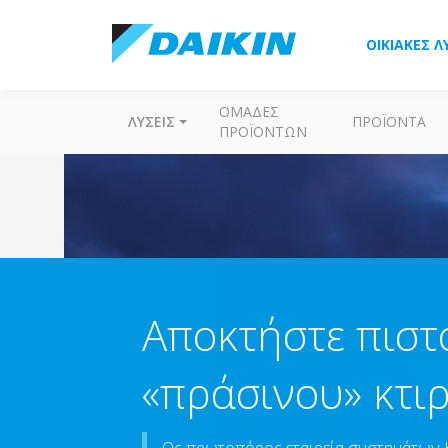
ΟΙΚΙΑΚΈΣ Λ
ΟΜΆΔΕΣ
ΛΎΣΕΙΣ
ΠΡΟΪΌΝΤΑ
ΠΡΟΪΌΝΤΩΝ
Αποκτήστε πιστ
«πράσινου» κτι