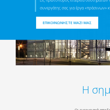
Ως πρωτοπόρος εταιρεία συστημάτων HV
συνεργάτης σας για έργα «πράσινων» κ
ΕΠΙΚΟΙΝΩΝΗΣΤΕ ΜΑΖΙ ΜΑΣ
Η σημ
Οι ενεργειακά αποδο