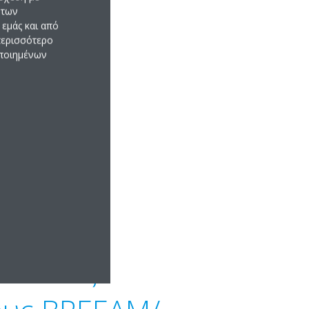
 των
εμάς και από
 περισσότερο
ονομείτε χρόνο όταν
οποιημένων
 αντλίες