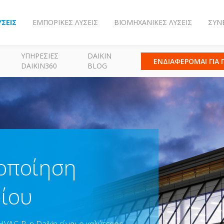
ΎΣΕΙΣ
ΕΜΠΟΡΙΚΈΣ ΛΎΣΕΙΣ
ΒΙΟΜΗΧΑΝΙΚΈΣ ΛΎΣΕΙΣ
ΣΥΝ
ΥΠΗΡΕΣΊΕΣ
DAIKIN
ΕΝΔΙΑΦΕΡΟΜΑΙ ΓΙΑ
DAIKIN360
BLOG
οποίηση
ρίου