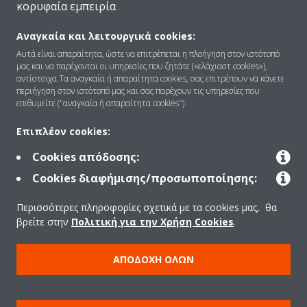
κορυφαία εμπειρία
Αναγκαία και λειτουργικά cookies:
Ποιοι είμαστε
Αυτά είναι απαραίτητα, ώστε να επιτρέπεται η πλοήγηση στον ιστότοπό
μας και να παρέχονται οι υπηρεσίες που ζητάτε («ελάχιαστ cookies»),
αντίστοιχα.Τα αναγκαία ή απαραίτητα cookies, σας επιτρέπουν να κάνετε
περιήγηση στον ιστότοπό μας και σας παρέχουν τις υπηρεσίες που
Λύσεις
επιθυμείτε ("αναγκαία ή απαραίτητα cookies").
Επιπλέον cookies:
Επικοινωνία
Cookies απόδοσης:
Cookies διαφήμισης/προσωποποίησης:
Προϊόντα
Περισσότερες πληροφορίες σχετικά με τα cookies μας, θα
βρείτε στην
Πολιτική για την Χρήση Cookies
.
Copyright © Daikin
ΑΠΟΔΟΧΉ ΌΛΩΝ
Ανακοίνωση νομικού περιεχομένου
ΠΟΛΙΤΙΚΗ ΧΡΗΣΗΣ COOKIES
Πολιτική Προστασίας Δεδομένων
Εταιρική δεοντολογία