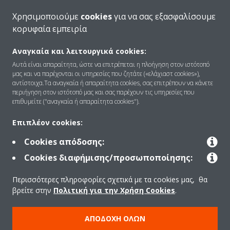
Χρησιμοποιούμε
cookies
για να σας εξασφαλίσουμε
κορυφαία εμπειρία
Αναγκαία και λειτουργικά cookies:
Ποιοι είμαστε
Αυτά είναι απαραίτητα, ώστε να επιτρέπεται η πλοήγηση στον ιστότοπό
μας και να παρέχονται οι υπηρεσίες που ζητάτε («ελάχιαστ cookies»),
αντίστοιχα.Τα αναγκαία ή απαραίτητα cookies, σας επιτρέπουν να κάνετε
περιήγηση στον ιστότοπό μας και σας παρέχουν τις υπηρεσίες που
Λύσεις
επιθυμείτε ("αναγκαία ή απαραίτητα cookies").
Επιπλέον cookies:
Επικοινωνία
Cookies απόδοσης:
Cookies διαφήμισης/προσωποποίησης:
Προϊόντα
Περισσότερες πληροφορίες σχετικά με τα cookies μας, θα
βρείτε στην
Πολιτική για την Χρήση Cookies
.
Copyright © Daikin
ΑΠΟΔΟΧΉ ΌΛΩΝ