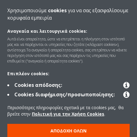
Χρησιμοποιούμε
cookies
για να σας εξασφαλίσουμε
κορυφαία εμπειρία
Αναγκαία και λειτουργικά cookies:
Ποιοι είμαστε
Αυτά είναι απαραίτητα, ώστε να επιτρέπεται η πλοήγηση στον ιστότοπό
μας και να παρέχονται οι υπηρεσίες που ζητάτε («ελάχιαστ cookies»),
αντίστοιχα.Τα αναγκαία ή απαραίτητα cookies, σας επιτρέπουν να κάνετε
περιήγηση στον ιστότοπό μας και σας παρέχουν τις υπηρεσίες που
Λύσεις
επιθυμείτε ("αναγκαία ή απαραίτητα cookies").
Επιπλέον cookies:
Επικοινωνία
Cookies απόδοσης:
Cookies διαφήμισης/προσωποποίησης:
Προϊόντα
Περισσότερες πληροφορίες σχετικά με τα cookies μας, θα
βρείτε στην
Πολιτική για την Χρήση Cookies
.
Copyright © Daikin
ΑΠΟΔΟΧΉ ΌΛΩΝ