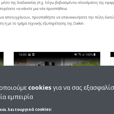
 μέσο της διαδικασίας (π.χ. λόγω βεβιασμένου κλεισίματος της εφαρ
πορέσετε να κάνετε μια νέα προσπάθεια.
 να αποτυγχάνουν, προσπαθήστε να επανεκκινήσετε την πύλη δικτύο
η ή με το τμήμα τεχνικής εξυπηρέτησης της Daikin.
οποιούμε
cookies
για να σας εξασφαλί
ία εμπειρία
και λειτουργικά cookies: