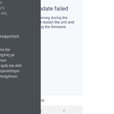
να
α ή
 σας
σκεψιμότητα
ια την
σχέση με
 των
εμάς και από
 περισσότερο
οποιημένων