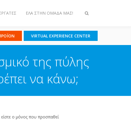
ΕΡΓΆΤΕΣ
ΈΛΑ ΣΤΗΝ ΟΜΆΔΑ ΜΑΣ!
Εναλλαγή
στην
αναζήτηση
 ΠΡΟΪΟΝ
VIRTUAL EXPERIENCE CENTER
σμικό της πύλης
ρέπει να κάνω;
ι είστε ο μόνος που προσπαθεί