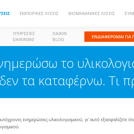
ΎΣΕΙΣ
ΕΜΠΟΡΙΚΈΣ ΛΎΣΕΙΣ
ΒΙΟΜΗΧΑΝΙΚΈΣ ΛΎΣΕΙΣ
ΣΥΝ
ΥΠΗΡΕΣΊΕΣ
DAIKIN
ΕΝΔΙΑΦΕΡΟΜΑΙ ΓΙΑ
DAIKIN360
BLOG
ημερώσω το υλικολογι
δεν τα καταφέρνω. Τι π
αυτόχρονες ενημερώσεις υλικολογισμικού, γι’ αυτό εξασφαλίζετε ότ
ογισμικού.