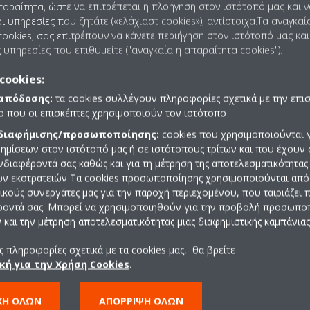
παραίτητα, ώστε να επιτρέπεται η πλοήγηση στον ιστότοπό μας και 
ι υπηρεσίες που ζητάτε («ελάχιαστ cookies»), αντίστοιχα.Τα αναγκαί
ookies, σας επιτρέπουν να κάνετε περιήγηση στον ιστότοπό μας και
 υπηρεσίες που επιθυμείτε ("αναγκαία ή απαραίτητα cookies").
cookies:
 απόδοσης:
τα cookies συλλέγουν πληροφορίες σχετικά με την επι
πο που οι επισκέπτες χρησιμοποιούν τον ιστότοπο
 διαφήμισης/προσωποποίησης:
cookies που χρησιμοποιούνται γ
ημίσεων στον ιστότοπό μας ή σε ιστότοπους τρίτων και που έχουν 
ενδιαφέροντά σας καθώς και για τη μέτρηση της αποτελεσματικότητας
ών εκστρατειών Τα cookies προσωποποίησης χρησιμοποιούνται από 
ρικούς συνεργάτες μας για την παροχή περιεχομένου, που ταιριάζει
ροντά σας. Μπορεί να χρησιμοποιηθούν για την προβολή προσωπ
και την μέτρηση αποτελεσματικότητας μιας διαφημιστικής καμπάνιας
 πληροφορίες σχετικά με τα cookies μας, θα βρείτε
κή για την Χρήση Cookies
.
ΧΉ ΌΛΩΝ
ΑΠΌΡΡΙΨΗ ΌΛΩΝ