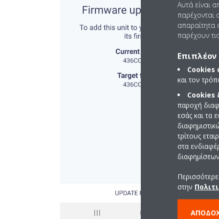
Αυτά είναι α
παρέχονται ο
απαραίτητα c
παρέχουν τις
Επιπλέον 
Cookies
και τον τρό
Cookies
παροχή διαφ
εσάς και τα 
διαφημιστικ
τρίτους εται
στα ενδιαφέ
διαφημίσεων 
Περισσότερες
στην
Πολιτι
ΑΠΟΔΟ