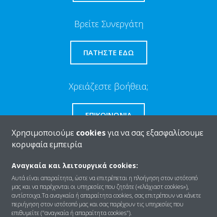
Βρείτε Συνεργάτη
ΠΑΤΉΣΤΕ ΕΔΏ
Χρειάζεστε βοήθεια;
ΕΠΙΚΟΙΝΩΝΊΑ
Χρησιμοποιούμε
cookies
για να σας εξασφαλίσουμε
κορυφαία εμπειρία
Αναγκαία και λειτουργικά cookies:
Ποιοι είμαστε
Αυτά είναι απαραίτητα, ώστε να επιτρέπεται η πλοήγηση στον ιστότοπό
μας και να παρέχονται οι υπηρεσίες που ζητάτε («ελάχιαστ cookies»),
αντίστοιχα.Τα αναγκαία ή απαραίτητα cookies, σας επιτρέπουν να κάνετε
περιήγηση στον ιστότοπό μας και σας παρέχουν τις υπηρεσίες που
Λύσεις
επιθυμείτε ("αναγκαία ή απαραίτητα cookies").