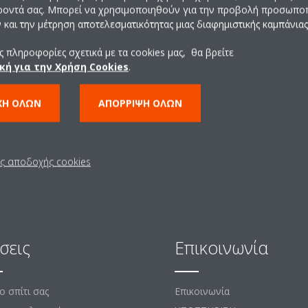
ροντά σας. Μπορεί να χρησιμοποιηθούν για την προβολή προσωπ
Βρείτε Συνεργάτη
και την μέτρηση αποτελεσματικότητας μιας διαφημιστικής καμπάνιας
 πληροφορίες σχετικά με τα cookies μας, θα βρείτε
ΠΑΤΉΣΤΕ ΕΔΏ
κή για την Χρήση Cookies
.
ΧΉ ΌΛΩΝ
ΑΠΌΡΡΙΨΗ ΌΛΩΝ
ις αποδοχής cookies
σεις
Επικοινωνία
το σπίτι σας
Επικοινωνία