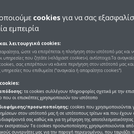
νο κωδικούς πρόσβασης με χαρακτήρες a-z, A-Z και 0-9. Ο κωδικό
κτήρες το μέγιστο.
οποιούμε
cookies
για να σας εξασφαλί
ία εμπειρία
και λειτουργικά cookies:
παραίτητα, ώστε να επιτρέπεται η πλοήγηση στον ιστότοπό μας και 
ι υπηρεσίες που ζητάτε («ελάχιαστ cookies»), αντίστοιχα.Τα αναγκαί
ookies, σας επιτρέπουν να κάνετε περιήγηση στον ιστότοπό μας και
 υπηρεσίες που επιθυμείτε ("αναγκαία ή απαραίτητα cookies").
cookies:
 απόδοσης:
τα cookies συλλέγουν πληροφορίες σχετικά με την επι
πο που οι επισκέπτες χρησιμοποιούν τον ιστότοπο
 διαφήμισης/προσωποποίησης:
cookies που χρησιμοποιούνται γ
ημίσεων στον ιστότοπό μας ή σε ιστότοπους τρίτων και που έχουν 
ενδιαφέροντά σας καθώς και για τη μέτρηση της αποτελεσματικότητας
ών εκστρατειών Τα cookies προσωποποίησης χρησιμοποιούνται από 
ρικούς συνεργάτες μας για την παροχή περιεχομένου, που ταιριάζει