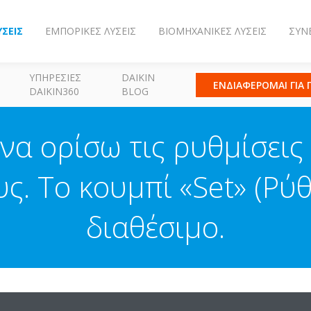
ΎΣΕΙΣ
ΕΜΠΟΡΙΚΈΣ ΛΎΣΕΙΣ
ΒΙΟΜΗΧΑΝΙΚΈΣ ΛΎΣΕΙΣ
ΣΥΝ
ΥΠΗΡΕΣΊΕΣ
DAIKIN
ΕΝΔΙΑΦΕΡΟΜΑΙ ΓΙΑ
DAIKIN360
BLOG
να ορίσω τις ρυθμίσεις 
. Το κουμπί «Set» (Ρύθμ
διαθέσιμο.