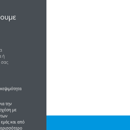
ς πρόσβασης πρέπει να
σουμε
να
α ή
 σας
σκεψιμότητα
ια την
σχέση με
 των
εμάς και από
 περισσότερο