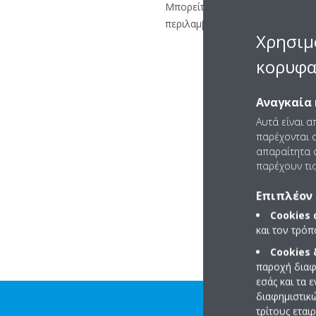
Μπορείτε να χρησιμοποιήσετε μό
περιλαμβάνει από 8 έως 16 χαρα
Χρησιμ
κορυφα
Αναγκαία 
Αυτά είναι α
παρέχονται ο
απαραίτητα c
παρέχουν τις
Επιπλέον 
Cookies
και τον τρό
Cookies
παροχή διαφ
εσάς και τα 
διαφημιστικ
τρίτους εται