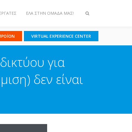
ΕΡΓΆΤΕΣ
ΈΛΑ ΣΤΗΝ ΟΜΆΔΑ ΜΑΣ!
Εναλλαγή
στην
αναζήτηση
 ΠΡΟΪΟΝ
VIRTUAL EXPERIENCE CENTER
δικτύου για
ιση) δεν είναι