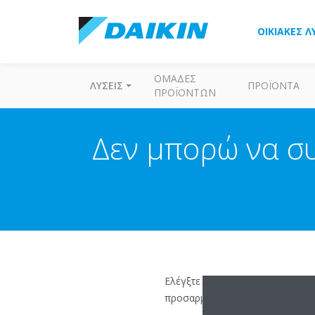
ΟΙΚΙΑΚΈΣ Λ
ΟΜΆΔΕΣ
ΛΎΣΕΙΣ
ΠΡΟΪΌΝΤΑ
ΠΡΟΪΌΝΤΩΝ
Δεν μπορώ να σ
Ελέγξτε εάν ο ασύρματος δρομο
προσαρμογέα δικτύου WLAN μπορε