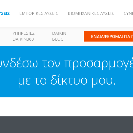
ΎΣΕΙΣ
ΕΜΠΟΡΙΚΈΣ ΛΎΣΕΙΣ
ΒΙΟΜΗΧΑΝΙΚΈΣ ΛΎΣΕΙΣ
ΣΥΝ
ΥΠΗΡΕΣΊΕΣ
DAIKIN
ΕΝΔΙΑΦΕΡΟΜΑΙ ΓΙΑ
DAIKIN360
BLOG
υνδέσω τον προσαρμογ
με το δίκτυο μου.
λογητής (router) βρίσκεται αρκετά κοντά στον προσαρμογέα δικτύο
ί να μειωθεί σημαντικά από εμπόδια που περιέχουν μέταλλα (π.χ. 