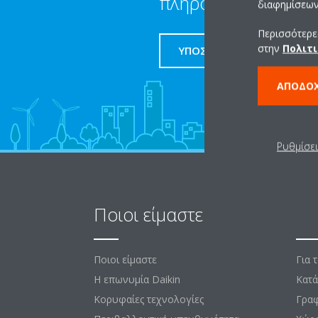
πληροφορίες
διαφημίσεων 
Περισσότερες
στην
Πολιτι
ΥΠΟΣΤΗΡΙΞΗ
ΑΠΟΔΟ
Ρυθμίσε
Ποιοι είμαστε
Λύ
Ποιοι είμαστε
Για 
Η επωνυμία Daikin
Κατά
Κορυφαίες τεχνολογίες
Γραφ