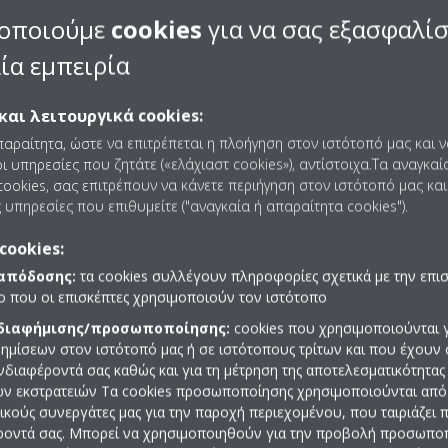
λογητής δεν έχει ρυθμιστεί να χρησιμοποιεί τα Wi-Fi κανάλια 12 ή 
οποιούμε
cookies
για να σας εξασφαλί
χειρίδιο του δρομολογητή σας). Ο προσαρμογέας δικτύου WLAN δεν
 δρομολογητής έχει ρυθμιστεί στο κανάλι Wi-Fi 12 ή 13, αλλάξτε τις
ία εμπειρία
νάλι Wi-Fi εντός του εύρους 1-11.
και λειτουργικά cookies:
παραίτητα, ώστε να επιτρέπεται η πλοήγηση στον ιστότοπό μας και 
ι υπηρεσίες που ζητάτε («ελάχιαστ cookies»), αντίστοιχα.Τα αναγκαί
ookies, σας επιτρέπουν να κάνετε περιήγηση στον ιστότοπό μας και
 υπηρεσίες που επιθυμείτε ("αναγκαία ή απαραίτητα cookies").
cookies:
 απόδοσης:
τα cookies συλλέγουν πληροφορίες σχετικά με την επι
πο που οι επισκέπτες χρησιμοποιούν τον ιστότοπο
 διαφήμισης/προσωποποίησης:
cookies που χρησιμοποιούνται γ
ημίσεων στον ιστότοπό μας ή σε ιστότοπους τρίτων και που έχουν 
ενδιαφέροντά σας καθώς και για τη μέτρηση της αποτελεσματικότητας
ών εκστρατειών Τα cookies προσωποποίησης χρησιμοποιούνται από 
Βρείτε Συνεργάτη
ρικούς συνεργάτες μας για την παροχή περιεχομένου, που ταιριάζει
ροντά σας. Μπορεί να χρησιμοποιηθούν για την προβολή προσωπ