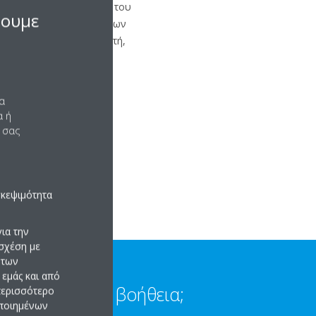
13 στη σελίδα ρυθμίσεων του
σουμε
 υποστηρίζει τη χρήση των
 ρυθμίσεις του δρομολογητή,
να
α ή
 σας
σκεψιμότητα
ια την
σχέση με
 των
εμάς και από
Χρειάζεστε βοήθεια;
 περισσότερο
οποιημένων