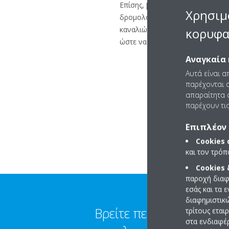
Επίσης, βεβαιωθείτε ότι ο δρομο
Χρησιμ
δρομολογητή (ανατρέξτε στο εγ
καναλιών Wi-Fi 12 και 13. Εάν ο
κορυφα
ώστε να χρησιμοποιείται άλλο κα
Αναγκαία 
Αυτά είναι α
παρέχονται ο
απαραίτητα c
παρέχουν τις
Επιπλέον 
Cookies
και τον τρό
Cookies
παροχή διαφ
εσάς και τα 
διαφημιστικ
Βρείτε περισσότερες
τρίτους εται
στα ενδιαφέ