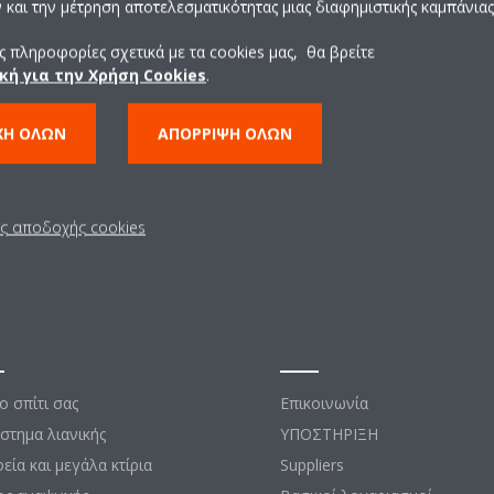
και την μέτρηση αποτελεσματικότητας μιας διαφημιστικής καμπάνιας
ΠΑΤΉΣΤΕ ΕΔΏ
 πληροφορίες σχετικά με τα cookies μας, θα βρείτε
κή για την Χρήση Cookies
.
ΧΉ ΌΛΩΝ
ΑΠΌΡΡΙΨΗ ΌΛΩΝ
ις αποδοχής cookies
σεις
Επικοινωνία
το σπίτι σας
Επικοινωνία
στημα λιανικής
ΥΠΟΣΤΗΡΙΞΗ
εία και μεγάλα κτίρια
Suppliers