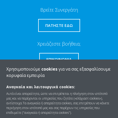
Βρείτε Συνεργάτη
ΠΑΤΉΣΤΕ ΕΔΏ
Χρειάζεστε βοήθεια;
ΕΠΙΚΟΙΝΩΝΊΑ
Χρησιμοποιούμε
cookies
για να σας εξασφαλίσουμε
κορυφαία εμπειρία
Αναγκαία και λειτουργικά cookies:
Ποιοι είμαστε
Αυτά είναι απαραίτητα, ώστε να επιτρέπεται η πλοήγηση στον ιστότοπό
μας και να παρέχονται οι υπηρεσίες που ζητάτε («ελάχιαστ cookies»),
αντίστοιχα.Τα αναγκαία ή απαραίτητα cookies, σας επιτρέπουν να κάνετε
περιήγηση στον ιστότοπό μας και σας παρέχουν τις υπηρεσίες που
Λύσεις
επιθυμείτε ("αναγκαία ή απαραίτητα cookies").