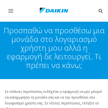
Εναλλαγή
Εναλ
στην
στην
πλοήγηση
αναζ
Προσπαθώ να προσθέσω μια
μονάδα στο λογαριασμό
χρήστη μου αλλά η
εφαρμογή δε λειτουργεί. Τι
πρέπει να κάνω;
Σε σπάνιες περιπτώσεις ενδέχεται η εφαρμογή να μην μπορεί
να καταχωρήσει τη μονάδα σας και να την προσθέσει στο
λογαριασμό χρήστη σας. Σε τέτοιες περιπτώσεις, ελέγξτε τα