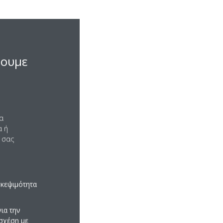
σουμε
να
α ή
 σας
σκεψιμότητα
ια την
σχέση με