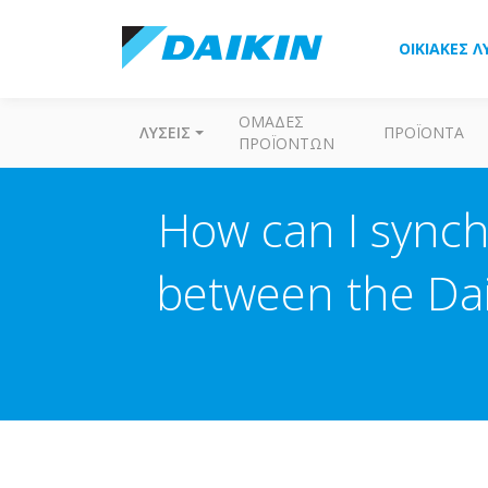
ΟΙΚΙΑΚΈΣ Λ
ΟΜΆΔΕΣ
ΛΎΣΕΙΣ
ΠΡΟΪΌΝΤΑ
ΠΡΟΪΌΝΤΩΝ
How can I sync
between the Dai