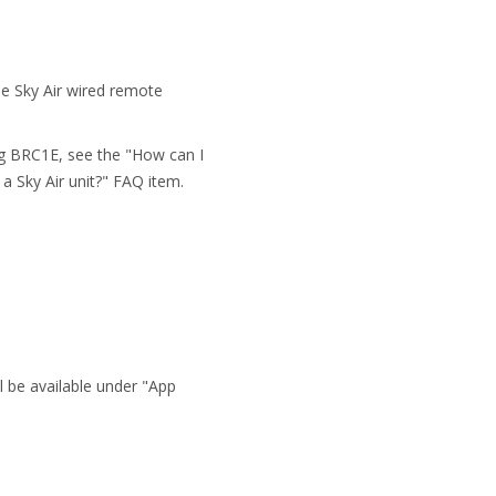
he Sky Air wired remote
ing BRC1E, see the "How can I
 Sky Air unit?" FAQ item.
 be available under "App