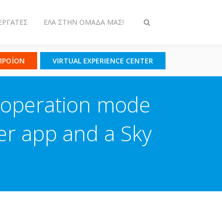
ΕΡΓΆΤΕΣ
ΈΛΑ ΣΤΗΝ ΟΜΆΔΑ ΜΑΣ!
Εναλλαγή
στην
αναζήτηση
 ΠΡΟΪΟΝ
VIRTUAL EXPERIENCE CENTER
 operation mode
er app and a Sky