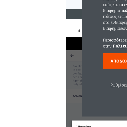
εσάς και τα 
διαφημιστικ
τρίτους εται
στα ενδιαφέ
διαφημίσεων 
4. Toggle on the "Advance
Περισσότερες
στην
Πολιτι
ΑΠΟΔΟ
Ρυθμίσε